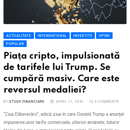
ACTUALITATE
INTERNATIONAL
INVESTITII
OPINII
POPULAR
Piața cripto, impulsionată
de tarifele lui Trump. Se
cumpără masiv. Care este
reversul medaliei?
BY
STUDII FINANCIARE
APRIL 11, 2025
0
COMMENTS
“Ziua Elibererării”, adică ziua în care Donald Trump a anunțat
impunerea unor tarife comerciale, ulterior amânate, tuturor