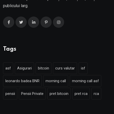
publicului larg.
Tags
asf
Asigurari
bitcoin
curs valutar
isf
leonardo badea BNR
morning call
morning call asf
pensii
Pensii Private
pret bitcoin
pret rca
rca