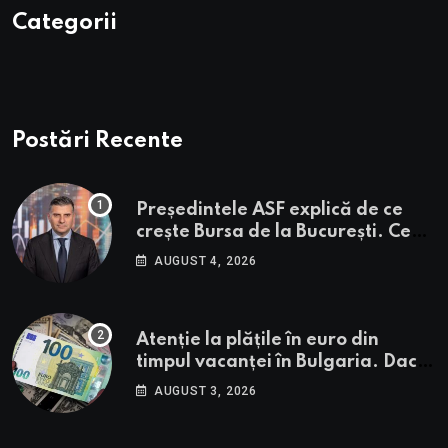
Categorii
Postări Recente
Președintele ASF explică de ce
crește Bursa de la București. Ce
urmează pentru BVB potrivit lui
AUGUST 4, 2026
Alexandru Petrescu
Atenție la plățile în euro din
timpul vacanței în Bulgaria. Dacă
în România cele mai falsificate
AUGUST 3, 2026
bancnote sunt cele de 50 de euro,
cele din Bulgaria au valori cu 30%