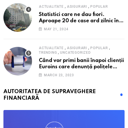
,
,
ACTUALITATE
ASIGURARI
POPULAR
Statistici care ne dau fiori.
Aproape 20 de case ard zilnic în
România, iar pagubele au
MAY 21, 2024
explodat. Cum te poți proteja cu
nici 40 de lei pe lună
,
,
,
ACTUALITATE
ASIGURARI
POPULAR
,
TRENDING
UNCATEGORIZED
Când vor primi banii înapoi clienții
Euroins care denunță polițele
RCA? Toți pașii și toate termenele
MARCH 23, 2023
AUTORITATEA DE SUPRAVEGHERE
FINANCIARĂ