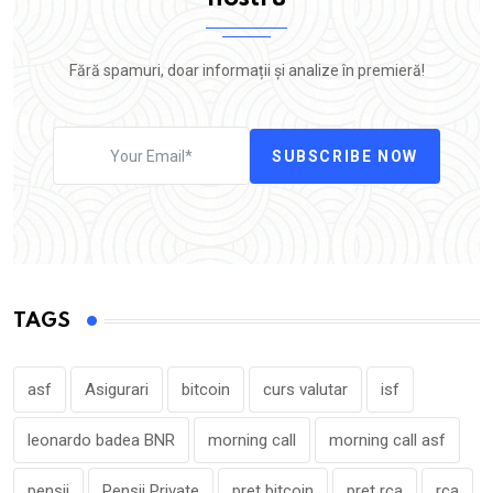
Fără spamuri, doar informații și analize în premieră!
SUBSCRIBE NOW
TAGS
asf
Asigurari
bitcoin
curs valutar
isf
leonardo badea BNR
morning call
morning call asf
pensii
Pensii Private
pret bitcoin
pret rca
rca