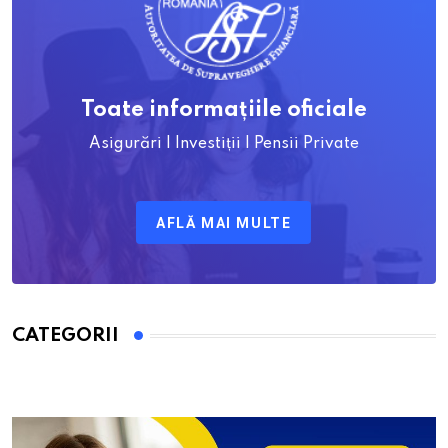
Toate informațiile oficiale
Asigurări | Investiții | Pensii Private
AFLĂ MAI MULTE
CATEGORII