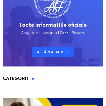
Toate informațiile oficiale
Asigurări | Investiții | Pensii Private
AFLĂ MAI MULTE
CATEGORII