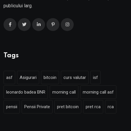
publicului larg.
Tags
asf
Asigurari
bitcoin
curs valutar
isf
leonardo badea BNR
morning call
morning call asf
pensii
Pensii Private
pret bitcoin
pret rca
rca