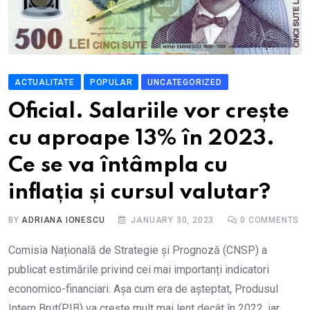
ACTUALITATE
POPULAR
UNCATEGORIZED
Oficial. Salariile vor crește
cu aproape 13% în 2023.
Ce se va întâmpla cu
inflația și cursul valutar?
BY
ADRIANA IONESCU
JANUARY 30, 2023
0
COMMENTS
Comisia Națională de Strategie și Prognoză (CNSP) a
publicat estimările privind cei mai importanți indicatori
economico-financiari. Așa cum era de așteptat, Produsul
Intern Brut(PIB) va crește mult mai lent decât în 2022, iar