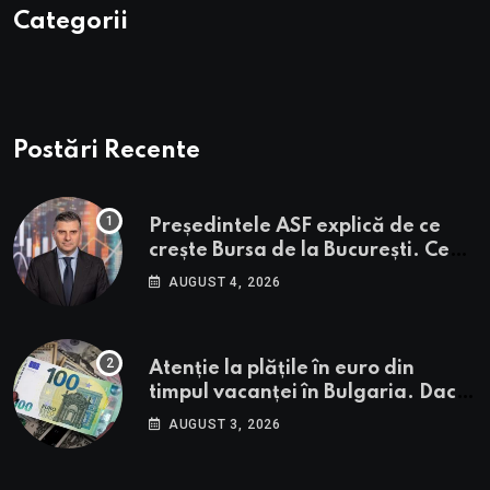
Categorii
Postări Recente
Președintele ASF explică de ce
crește Bursa de la București. Ce
urmează pentru BVB potrivit lui
AUGUST 4, 2026
Alexandru Petrescu
Atenție la plățile în euro din
timpul vacanței în Bulgaria. Dacă
în România cele mai falsificate
AUGUST 3, 2026
bancnote sunt cele de 50 de euro,
cele din Bulgaria au valori cu 30%
mai mari