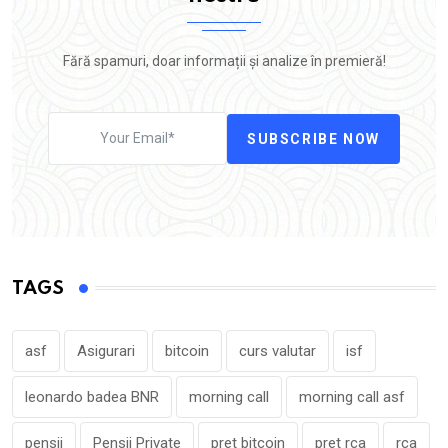
Fără spamuri, doar informații și analize în premieră!
SUBSCRIBE NOW
TAGS
asf
Asigurari
bitcoin
curs valutar
isf
leonardo badea BNR
morning call
morning call asf
pensii
Pensii Private
pret bitcoin
pret rca
rca