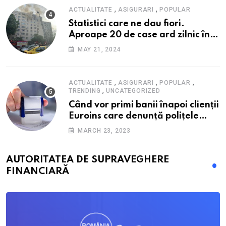
,
,
ACTUALITATE
ASIGURARI
POPULAR
Statistici care ne dau fiori.
Aproape 20 de case ard zilnic în
România, iar pagubele au
MAY 21, 2024
explodat. Cum te poți proteja cu
nici 40 de lei pe lună
,
,
,
ACTUALITATE
ASIGURARI
POPULAR
,
TRENDING
UNCATEGORIZED
Când vor primi banii înapoi clienții
Euroins care denunță polițele
RCA? Toți pașii și toate termenele
MARCH 23, 2023
AUTORITATEA DE SUPRAVEGHERE
FINANCIARĂ