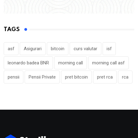
TAGS
asf
Asigurari
bitcoin
curs valutar
isf
leonardo badea BNR
morning call
morning call asf
pensii
Pensii Private
pret bitcoin
pret rca
rca