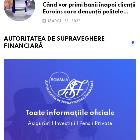
Când vor primi banii înapoi clienții
Euroins care denunță polițele
RCA? Toți pașii și toate termenele
MARCH 23, 2023
AUTORITATEA DE SUPRAVEGHERE
FINANCIARĂ
Toate informațiile oficiale
Asigurări | Investiții | Pensii Private