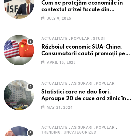
Cum ne protejăm economiile în
contextul crizei fiscale din
România- Valentin Ionescu,
JULY 9, 2025
președinte Institutul de Studii
Financiare (ISF)
,
,
ACTUALITATE
POPULAR
STUDII
Războiul economic SUA-China.
Consumatorii caută promoții pe
fondul scumpirilor, mai ales la
APRIL 15, 2025
alimente
,
,
ACTUALITATE
ASIGURARI
POPULAR
Statistici care ne dau fiori.
Aproape 20 de case ard zilnic în
România, iar pagubele au
MAY 21, 2024
explodat. Cum te poți proteja cu
nici 40 de lei pe lună
,
,
,
ACTUALITATE
ASIGURARI
POPULAR
,
TRENDING
UNCATEGORIZED