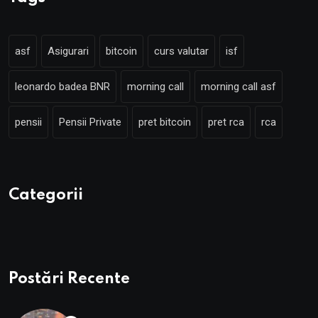
asf
Asigurari
bitcoin
curs valutar
isf
leonardo badea BNR
morning call
morning call asf
pensii
Pensii Private
pret bitcoin
pret rca
rca
Categorii
Postări Recente