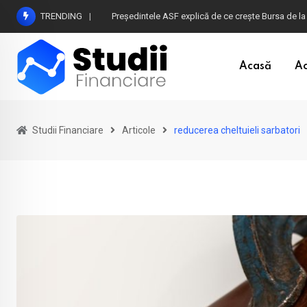
Skip
TRENDING
Președintele ASF explică de ce crește Bursa de la
to
content
Acasă
Ac
Studii Financiare
Articole
reducerea cheltuieli sarbatori