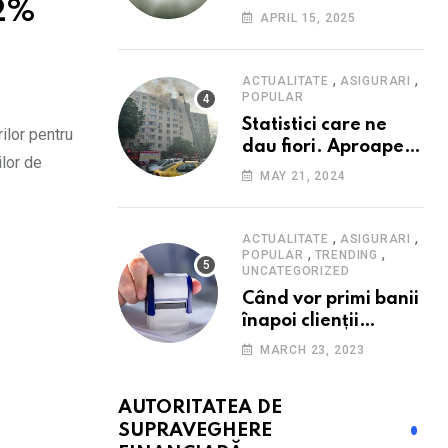
82%
Consumatorii caută
APRIL 15, 2025
promoții pe fondul
scumpirilor, mai ales
la alimente
,
,
ACTUALITATE
ASIGURARI
POPULAR
Statistici care ne
ilor pentru
dau fiori. Aproape
ilor de
20 de case ard zilnic
MAY 21, 2024
în România, iar
pagubele au
explodat. Cum te
,
,
ACTUALITATE
ASIGURARI
,
,
poți proteja cu nici
POPULAR
TRENDING
UNCATEGORIZED
40 de lei pe lună
Când vor primi banii
înapoi clienții
Euroins care
MARCH 23, 2023
denunță polițele
RCA? Toți pașii și
AUTORITATEA DE
toate termenele
SUPRAVEGHERE