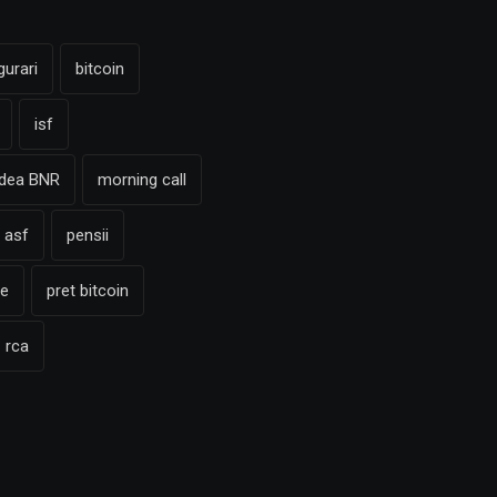
gurari
bitcoin
isf
adea BNR
morning call
 asf
pensii
te
pret bitcoin
rca