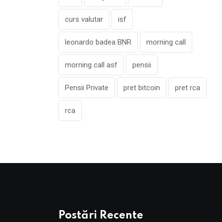
curs valutar
isf
leonardo badea BNR
morning call
morning call asf
pensii
Pensii Private
pret bitcoin
pret rca
rca
Postări Recente