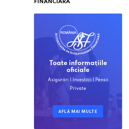
FINANCIARĂ
Toate informațiile
oficiale
Asigurări | Investiții | Pensii
Private
AFLĂ MAI MULTE