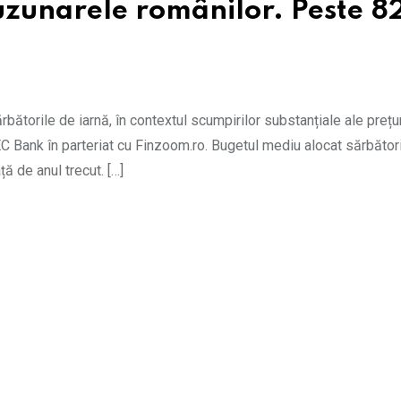
 buzunarele românilor. Peste 
ătorile de iarnă, în contextul scumpirilor substanțiale ale prețur
 CEC Bank în parteriat cu Finzoom.ro. Bugetul mediu alocat sărbător
ță de anul trecut. […]