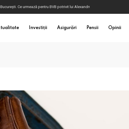
 București. Ce urmează pentru BVB potrivit lui Alexandru Petrescu
tualitate
Investiții
Asigurări
Pensii
Opinii