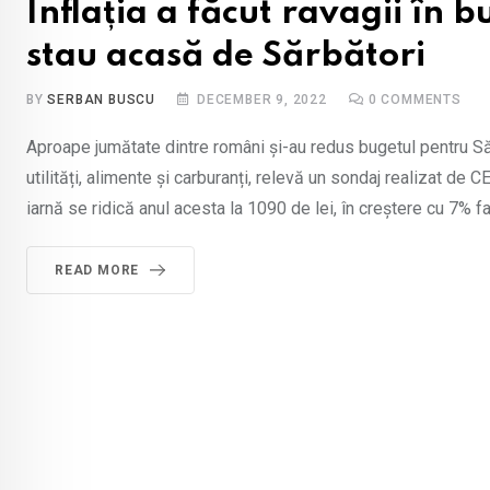
Inflația a făcut ravagii în
stau acasă de Sărbători
BY
SERBAN BUSCU
DECEMBER 9, 2022
0
COMMENTS
Aproape jumătate dintre români și-au redus bugetul pentru Sărb
utilități, alimente și carburanți, relevă un sondaj realizat de
iarnă se ridică anul acesta la 1090 de lei, în creștere cu 7% fa
READ MORE