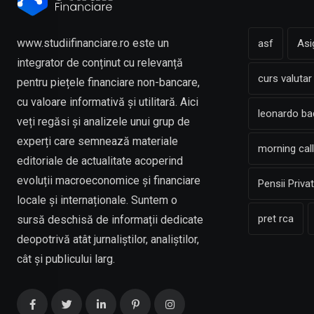
www.studiifinanciare.ro este un
asf
Asi
integrator de conținut cu relevanță
curs valutar
pentru piețele financiare non-bancare,
cu valoare informativă și utilitară. Aici
leonardo b
veți regăsi și analizele unui grup de
experți care semnează materiale
morning call
editoriale de actualitate acoperind
evoluții macroeconomice și financiare
Pensii Priva
locale și internaționale. Suntem o
pret rca
sursă deschisă de informații dedicate
deopotrivă atât jurnaliștilor, analiștilor,
cât și publicului larg.