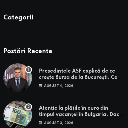
Categorii
Postări Recente
Președintele ASF explică de ce
crește Bursa de la București. Ce
urmează pentru BVB potrivit lui
AUGUST 4, 2026
Alexandru Petrescu
Atenție la plățile în euro din
timpul vacanței în Bulgaria. Dacă
în România cele mai falsificate
AUGUST 3, 2026
bancnote sunt cele de 50 de euro,