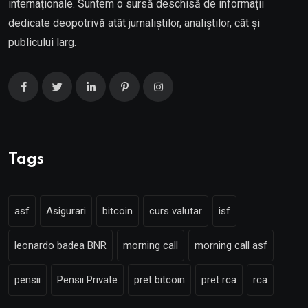
internaționale. Suntem o sursă deschisă de informații
dedicate deopotrivă atât jurnaliștilor, analiștilor, cât și
publicului larg.
Tags
asf
Asigurari
bitcoin
curs valutar
isf
leonardo badea BNR
morning call
morning call asf
pensii
Pensii Private
pret bitcoin
pret rca
rca