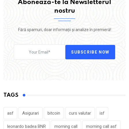
Abonează-te la Newsletterul
nostru
Fără spamuri, doar informații și analize în premieră!
SUBSCRIBE NOW
TAGS
asf
Asigurari
bitcoin
curs valutar
isf
leonardo badea BNR
morning call
morning call asf