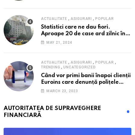
alimente
,
,
ACTUALITATE
ASIGURARI
POPULAR
Statistici care ne dau fiori.
Aproape 20 de case ard zilnic în
România, iar pagubele au
MAY 21, 2024
explodat. Cum te poți proteja cu
nici 40 de lei pe lună
,
,
,
ACTUALITATE
ASIGURARI
POPULAR
,
TRENDING
UNCATEGORIZED
Când vor primi banii înapoi clienții
Euroins care denunță polițele
RCA? Toți pașii și toate termenele
MARCH 23, 2023
AUTORITATEA DE SUPRAVEGHERE
FINANCIARĂ