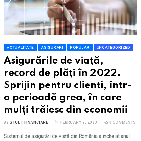
ACTUALITATE
ASIGURARI
POPULAR
UNCATEGORIZED
Asigurările de viață,
record de plăți în 2022.
Sprijin pentru clienți, într-
o perioadă grea, în care
mulți trăiesc din economii
BY
STUDII FINANCIARE
FEBRUARY 9, 2023
0
COMMENTS
Sistemul de asigurări de viață din România a încheiat anul