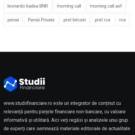
leonardo badea BNR
morning call
morning call asf
pensii
Pensii Private
pret bitcoin
pret rca
rca
www.studiifinanciare.ro este un integrator de conținut cu
relevanță pentru piețele financiare non-bancare, cu valoare
informativă și utilitară. Aici veți regăsi și analizele unui grup
de experți care semnează materiale editoriale de actualitate