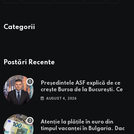
Categorii
Postări Recente
Președintele ASF explică de ce
crește Bursa de la București. Ce
urmează pentru BVB potrivit lui
AUGUST 4, 2026
Alexandru Petrescu
Atenție la plățile în euro din
timpul vacanței în Bulgaria. Dacă