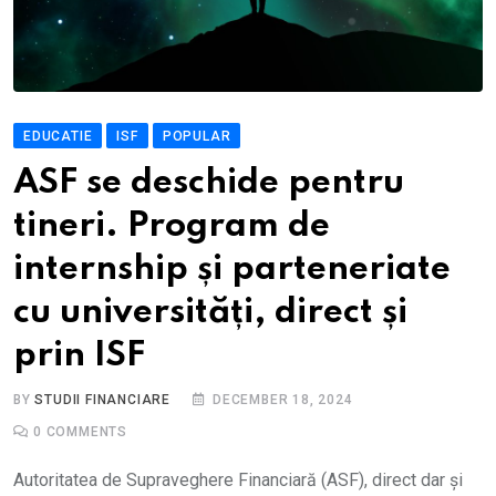
EDUCATIE
ISF
POPULAR
ASF se deschide pentru
tineri. Program de
internship și parteneriate
cu universități, direct și
prin ISF
BY
STUDII FINANCIARE
DECEMBER 18, 2024
0
COMMENTS
Autoritatea de Supraveghere Financiară (ASF), direct dar și