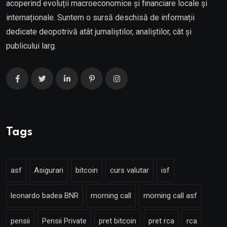
acoperind evoluții macroeconomice și financiare locale și
internaționale. Suntem o sursă deschisă de informații
dedicate deopotrivă atât jurnaliștilor, analiștilor, cât și
publicului larg.
Tags
asf
Asigurari
bitcoin
curs valutar
isf
leonardo badea BNR
morning call
morning call asf
pensii
Pensii Private
pret bitcoin
pret rca
rca