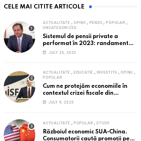
CELE MAI CITITE ARTICOLE
,
,
,
,
ACTUALITATE
OPINII
PENSII
POPULAR
UNCATEGORIZED
Sistemul de pensii private a
performat în 2023: randament
peste inflație, active și plăți la
JULY 26, 2023
maxim istoric, rol esențial în
cadrul ofertei Hidroelectrica,
reziliența la crize
,
,
,
,
ACTUALITATE
EDUCATIE
INVESTITII
OPINII
POPULAR
Cum ne protejăm economiile în
contextul crizei fiscale din
România- Valentin Ionescu,
JULY 9, 2025
președinte Institutul de Studii
Financiare (ISF)
,
,
ACTUALITATE
POPULAR
STUDII
Războiul economic SUA-China.
Consumatorii caută promoții pe