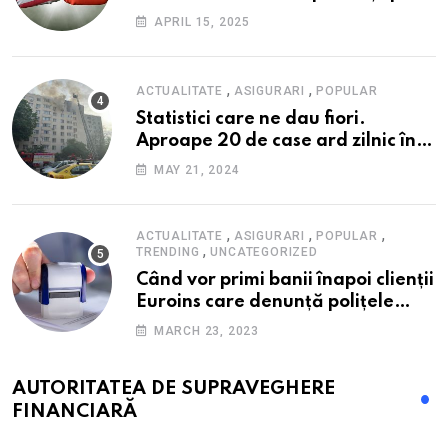
fondul scumpirilor, mai ales la
APRIL 15, 2025
alimente
,
,
ACTUALITATE
ASIGURARI
POPULAR
Statistici care ne dau fiori.
Aproape 20 de case ard zilnic în
România, iar pagubele au
MAY 21, 2024
explodat. Cum te poți proteja cu
nici 40 de lei pe lună
,
,
,
ACTUALITATE
ASIGURARI
POPULAR
,
TRENDING
UNCATEGORIZED
Când vor primi banii înapoi clienții
Euroins care denunță polițele
RCA? Toți pașii și toate termenele
MARCH 23, 2023
AUTORITATEA DE SUPRAVEGHERE
FINANCIARĂ