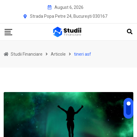
Skip
August 6, 2026
to
Strada Popa Petre 24, București 030167
content
Studii Financiare
Articole
tineri asf