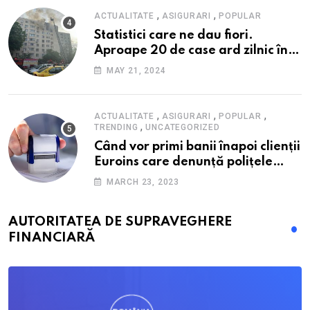
,
,
ACTUALITATE
ASIGURARI
POPULAR
Statistici care ne dau fiori.
Aproape 20 de case ard zilnic în
România, iar pagubele au
MAY 21, 2024
explodat. Cum te poți proteja cu
nici 40 de lei pe lună
,
,
,
ACTUALITATE
ASIGURARI
POPULAR
,
TRENDING
UNCATEGORIZED
Când vor primi banii înapoi clienții
Euroins care denunță polițele
RCA? Toți pașii și toate termenele
MARCH 23, 2023
AUTORITATEA DE SUPRAVEGHERE
FINANCIARĂ