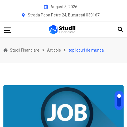
Skip
August 8, 2026
to
Strada Popa Petre 24, București 030167
content
Studii Financiare
Articole
top locuri de munca