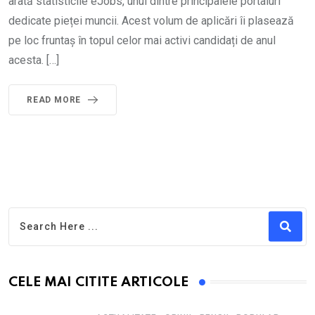
arată statisticile eJobs, unul dintre principalele portaluri
dedicate pieței muncii. Acest volum de aplicări îi plasează
pe loc fruntaș în topul celor mai activi candidați de anul
acesta. […]
READ MORE
CELE MAI CITITE ARTICOLE