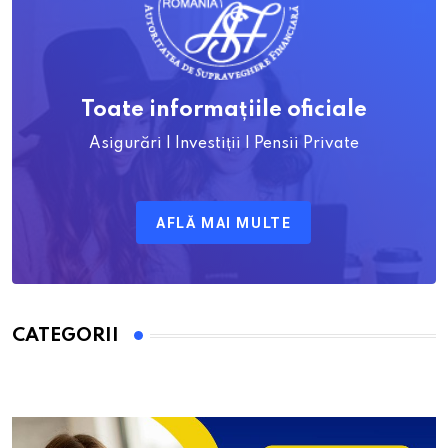
Toate informațiile oficiale
Asigurări | Investiții | Pensii Private
AFLĂ MAI MULTE
CATEGORII