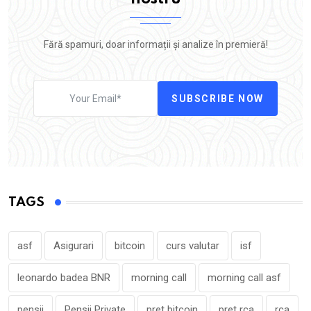
Fără spamuri, doar informații și analize în premieră!
SUBSCRIBE NOW
TAGS
asf
Asigurari
bitcoin
curs valutar
isf
leonardo badea BNR
morning call
morning call asf
pensii
Pensii Private
pret bitcoin
pret rca
rca