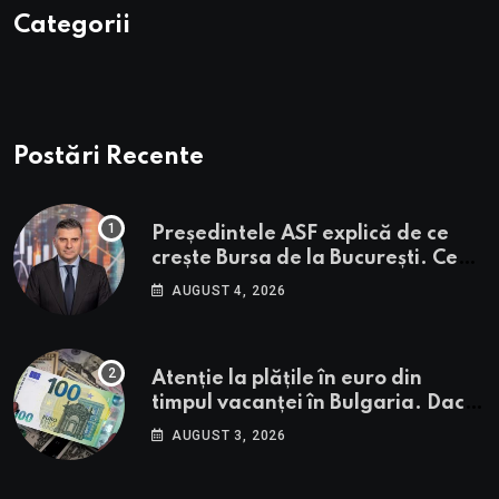
Categorii
Postări Recente
Președintele ASF explică de ce
crește Bursa de la București. Ce
urmează pentru BVB potrivit lui
AUGUST 4, 2026
Alexandru Petrescu
Atenție la plățile în euro din
timpul vacanței în Bulgaria. Dacă
în România cele mai falsificate
AUGUST 3, 2026
bancnote sunt cele de 50 de euro,
cele din Bulgaria au valori cu 30%