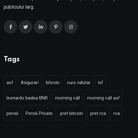
publicului larg.
Tags
asf
Asigurari
bitcoin
curs valutar
isf
leonardo badea BNR
morning call
morning call asf
pensii
Pensii Private
pret bitcoin
pret rca
rca