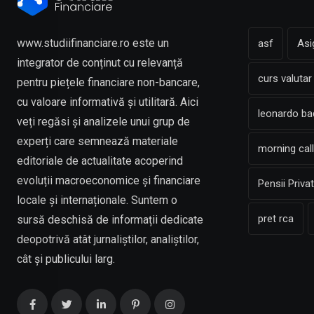
www.studiifinanciare.ro este un
asf
Asi
integrator de conținut cu relevanță
curs valutar
pentru piețele financiare non-bancare,
cu valoare informativă și utilitară. Aici
leonardo b
veți regăsi și analizele unui grup de
experți care semnează materiale
morning call
editoriale de actualitate acoperind
evoluții macroeconomice și financiare
Pensii Priva
locale și internaționale. Suntem o
pret rca
sursă deschisă de informații dedicate
deopotrivă atât jurnaliștilor, analiștilor,
cât și publicului larg.