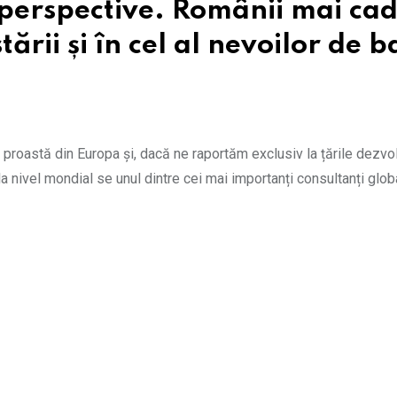
 perspective. Românii mai ca
ării și în cel al nevoilor de b
 proastă din Europa și, dacă ne raportăm exclusiv la țările dezvol
la nivel mondial se unul dintre cei mai importanți consultanți globa