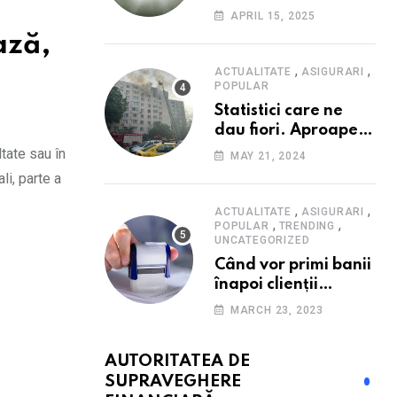
d
Consumatorii caută
APRIL 15, 2025
promoții pe fondul
ază,
scumpirilor, mai ales
la alimente
,
,
ACTUALITATE
ASIGURARI
POPULAR
Statistici care ne
dau fiori. Aproape
20 de case ard zilnic
tate sau în
MAY 21, 2024
în România, iar
li, parte a
pagubele au
explodat. Cum te
,
,
ACTUALITATE
ASIGURARI
,
,
poți proteja cu nici
POPULAR
TRENDING
UNCATEGORIZED
40 de lei pe lună
Când vor primi banii
înapoi clienții
Euroins care
MARCH 23, 2023
denunță polițele
RCA? Toți pașii și
AUTORITATEA DE
toate termenele
SUPRAVEGHERE