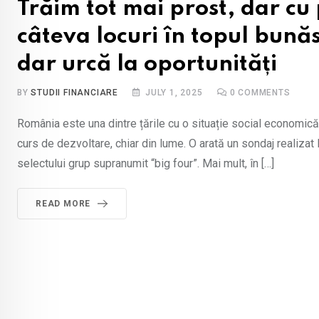
Trăim tot mai prost, dar cu
câteva locuri în topul bunăst
dar urcă la oportunități
BY
STUDII FINANCIARE
JULY 1, 2025
0
COMMENTS
România este una dintre țările cu o situație social economică
curs de dezvoltare, chiar din lume. O arată un sondaj realizat 
selectului grup supranumit “big four”. Mai mult, în […]
READ MORE