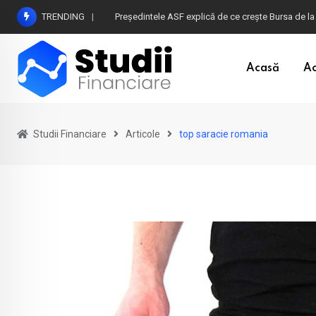
Skip
TRENDING
Președintele ASF explică de ce crește Bursa de la
to
content
Acasă
Ac
Studii Financiare
Articole
top saracie romania