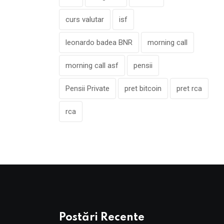
curs valutar
isf
leonardo badea BNR
morning call
morning call asf
pensii
Pensii Private
pret bitcoin
pret rca
rca
Postări Recente