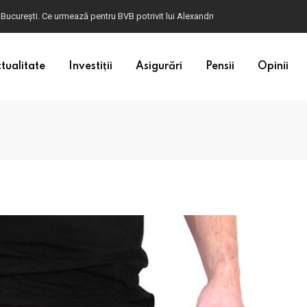
 București. Ce urmează pentru BVB potrivit lui Alexandru Petrescu
tualitate
Investiții
Asigurări
Pensii
Opinii