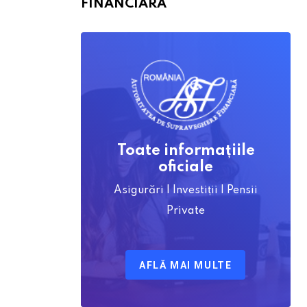
FINANCIARĂ
Toate informațiile
oficiale
Asigurări | Investiții | Pensii
Private
AFLĂ MAI MULTE