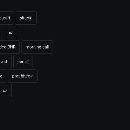
gurari
bitcoin
isf
adea BNR
morning call
 asf
pensii
te
pret bitcoin
rca