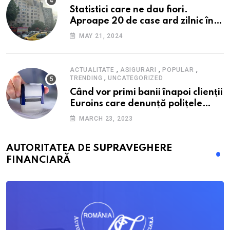
Statistici care ne dau fiori.
Aproape 20 de case ard zilnic în
România, iar pagubele au
MAY 21, 2024
explodat. Cum te poți proteja cu
nici 40 de lei pe lună
,
,
,
ACTUALITATE
ASIGURARI
POPULAR
,
TRENDING
UNCATEGORIZED
Când vor primi banii înapoi clienții
Euroins care denunță polițele
RCA? Toți pașii și toate termenele
MARCH 23, 2023
AUTORITATEA DE SUPRAVEGHERE
FINANCIARĂ