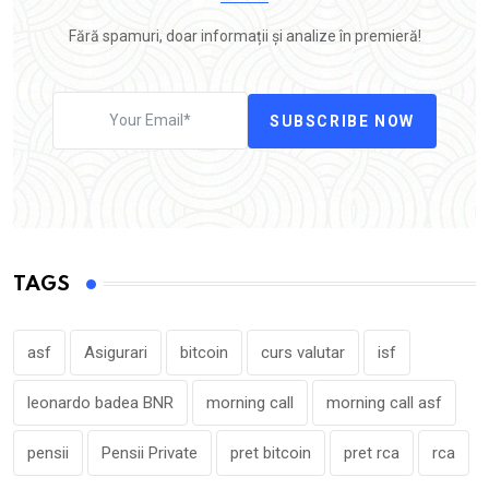
Fără spamuri, doar informații și analize în premieră!
SUBSCRIBE NOW
TAGS
asf
Asigurari
bitcoin
curs valutar
isf
leonardo badea BNR
morning call
morning call asf
pensii
Pensii Private
pret bitcoin
pret rca
rca