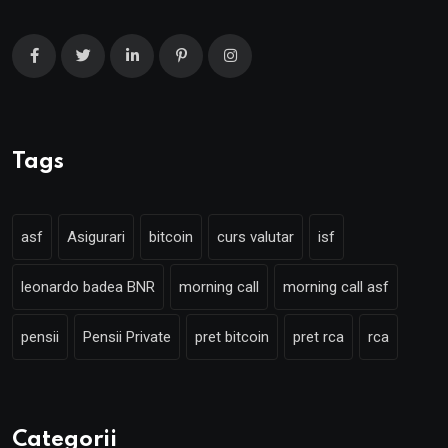
Tags
asf
Asigurari
bitcoin
curs valutar
isf
leonardo badea BNR
morning call
morning call asf
pensii
Pensii Private
pret bitcoin
pret rca
rca
Categorii