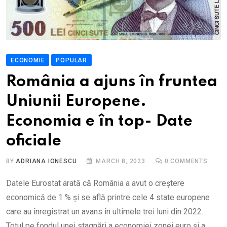
ECONOMIE
POPULAR
România a ajuns în fruntea
Uniunii Europene.
Economia e în top- Date
oficiale
BY
ADRIANA IONESCU
MARCH 8, 2023
0
COMMENTS
Datele Eurostat arată că România a avut o creștere
economică de 1 % și se află printre cele 4 state europene
care au înregistrat un avans în ultimele trei luni din 2022.
Totul pe fondul unei stagnări a economiei zonei euro și a