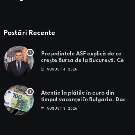
Postări Recente
Președintele ASF explică de ce
crește Bursa de la București. Ce
urmează pentru BVB potrivit lui
AUGUST 4, 2026
Alexandru Petrescu
Atenție la plățile în euro din
timpul vacanței în Bulgaria. Dacă
în România cele mai falsificate
AUGUST 3, 2026
bancnote sunt cele de 50 de euro,
cele din Bulgaria au valori cu 30%
mai mari