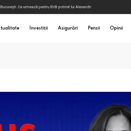
 București. Ce urmează pentru BVB potrivit lui Alexandru Petrescu
tualitate
Investiții
Asigurări
Pensii
Opinii