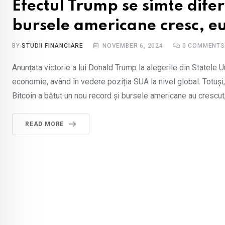
Efectul Trump se simte diferi
bursele americane cresc, eu
BY
STUDII FINANCIARE
NOVEMBER 6, 2024
0
COMMENTS
Anunțata victorie a lui Donald Trump la alegerile din Statele 
economie, având în vedere poziția SUA la nivel global. Totuși, i
Bitcoin a bătut un nou record și bursele americane au crescut,
READ MORE