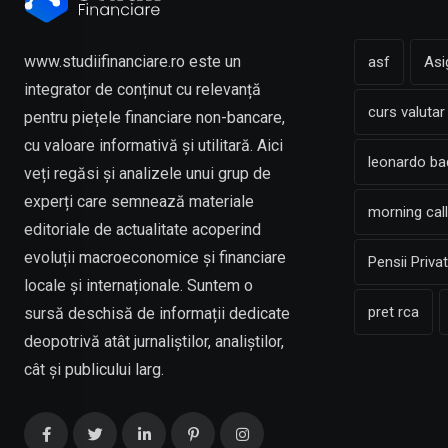
www.studiifinanciare.ro este un
asf
Asi
integrator de conținut cu relevanță
curs valutar
pentru piețele financiare non-bancare,
cu valoare informativă și utilitară. Aici
leonardo b
veți regăsi și analizele unui grup de
experți care semnează materiale
morning call
editoriale de actualitate acoperind
evoluții macroeconomice și financiare
Pensii Priva
locale și internaționale. Suntem o
pret rca
sursă deschisă de informații dedicate
deopotrivă atât jurnaliștilor, analiștilor,
cât și publicului larg.