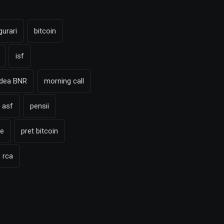
gurari
bitcoin
isf
adea BNR
morning call
 asf
pensii
te
pret bitcoin
rca