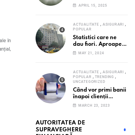
Consumatorii caută
APRIL 15, 2025
promoții pe fondul
scumpirilor, mai ales
la alimente
,
,
ACTUALITATE
ASIGURARI
POPULAR
Statistici care ne
ale în
dau fiori. Aproape
nțial,
20 de case ard zilnic
MAY 21, 2024
în România, iar
pagubele au
explodat. Cum te
,
,
ACTUALITATE
ASIGURARI
,
,
poți proteja cu nici
POPULAR
TRENDING
UNCATEGORIZED
40 de lei pe lună
Când vor primi banii
înapoi clienții
Euroins care
MARCH 23, 2023
denunță polițele
RCA? Toți pașii și
AUTORITATEA DE
toate termenele
SUPRAVEGHERE