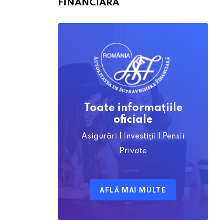
FINANCIARĂ
Toate informațiile
oficiale
Asigurări | Investiții | Pensii
Private
AFLĂ MAI MULTE