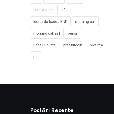
curs valutar
isf
leonardo badea BNR
morning call
morning call asf
pensii
Pensii Private
pret bitcoin
pret rca
rca
Postări Recente