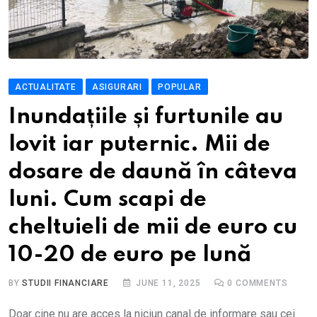
ACTUALITATE
ASIGURARI
POPULAR
Inundațiile și furtunile au
lovit iar puternic. Mii de
dosare de daună în câteva
luni. Cum scapi de
cheltuieli de mii de euro cu
10-20 de euro pe lună
BY
STUDII FINANCIARE
JUNE 11, 2025
0
COMMENTS
Doar cine nu are acces la niciun canal de informare sau cei