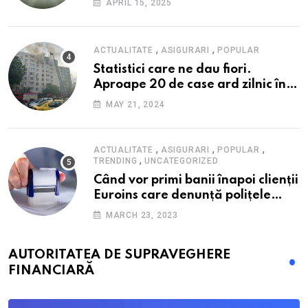
APRIL 15, 2025
alimente
,
,
ACTUALITATE
ASIGURARI
POPULAR
Statistici care ne dau fiori.
Aproape 20 de case ard zilnic în
România, iar pagubele au
MAY 21, 2024
explodat. Cum te poți proteja cu
nici 40 de lei pe lună
,
,
,
ACTUALITATE
ASIGURARI
POPULAR
,
TRENDING
UNCATEGORIZED
Când vor primi banii înapoi clienții
Euroins care denunță polițele
RCA? Toți pașii și toate termenele
MARCH 23, 2023
AUTORITATEA DE SUPRAVEGHERE
FINANCIARĂ