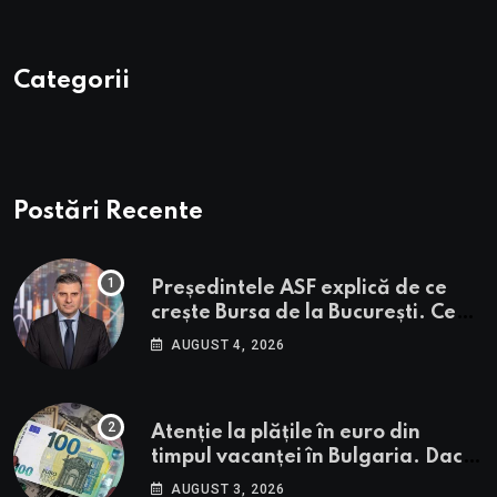
Categorii
Postări Recente
Președintele ASF explică de ce
crește Bursa de la București. Ce
urmează pentru BVB potrivit lui
AUGUST 4, 2026
Alexandru Petrescu
Atenție la plățile în euro din
timpul vacanței în Bulgaria. Dacă
în România cele mai falsificate
AUGUST 3, 2026