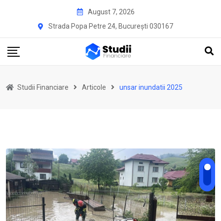
Skip
August 7, 2026
to
Strada Popa Petre 24, București 030167
content
Studii Financiare
Articole
unsar inundatii 2025