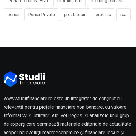
leonardo badea BNR
morning call
morning call asf
pensii
Pensii Private
pret bitcoin
pret rca
rca
www.studiifinanciare.ro este un integrator de conținut cu
relevanță pentru piețele financiare non-bancare, cu valoare
informativă și utilitară. Aici veți regăsi și analizele unui grup
de experți care semnează materiale editoriale de actualitate
acoperind evoluții macroeconomice și financiare locale și