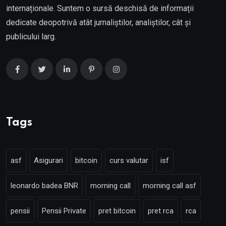
internaționale. Suntem o sursă deschisă de informații
dedicate deopotrivă atât jurnaliștilor, analiștilor, cât și
publicului larg.
Tags
asf
Asigurari
bitcoin
curs valutar
isf
leonardo badea BNR
morning call
morning call asf
pensii
Pensii Private
pret bitcoin
pret rca
rca