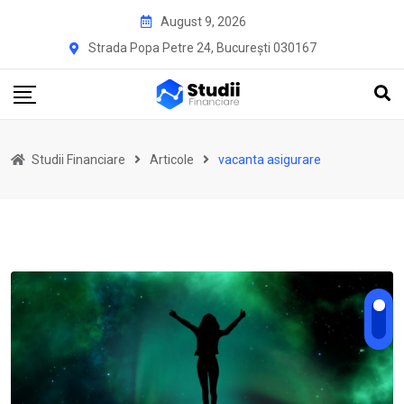
Skip
August 9, 2026
to
Strada Popa Petre 24, București 030167
content
Studii Financiare
Articole
vacanta asigurare