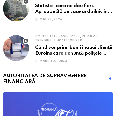
Statistici care ne dau fiori.
Aproape 20 de case ard zilnic în
România, iar pagubele au
MAY 21, 2024
explodat. Cum te poți proteja cu
nici 40 de lei pe lună
,
,
,
ACTUALITATE
ASIGURARI
POPULAR
,
TRENDING
UNCATEGORIZED
Când vor primi banii înapoi clienții
Euroins care denunță polițele
RCA? Toți pașii și toate termenele
MARCH 23, 2023
AUTORITATEA DE SUPRAVEGHERE
FINANCIARĂ