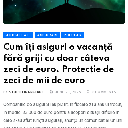
ACTUALITATE
ASIGURARI
POPULAR
Cum îți asiguri o vacanță
fără griji cu doar câteva
zeci de euro. Protecție de
zeci de mii de euro
BY
STUDII FINANCIARE
JUNE 27, 2025
0
COMMENTS
Companiile de asigurări au plătit, în fiecare zi a anului trecut,
în medie, 33.000 de euro pentru a acoperi situații dificile în
care s-au aflat turiști asigurați, anunță un comunicat al Uniunii