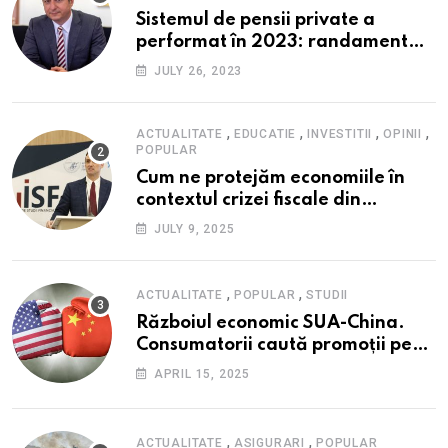
Sistemul de pensii private a
performat în 2023: randament
peste inflație, active și plăți la
JULY 26, 2023
maxim istoric, rol esențial în
cadrul ofertei Hidroelectrica,
reziliența la crize
,
,
,
,
ACTUALITATE
EDUCATIE
INVESTITII
OPINII
POPULAR
Cum ne protejăm economiile în
contextul crizei fiscale din
România- Valentin Ionescu,
JULY 9, 2025
președinte Institutul de Studii
Financiare (ISF)
,
,
ACTUALITATE
POPULAR
STUDII
Războiul economic SUA-China.
Consumatorii caută promoții pe
fondul scumpirilor, mai ales la
APRIL 15, 2025
alimente
,
,
ACTUALITATE
ASIGURARI
POPULAR