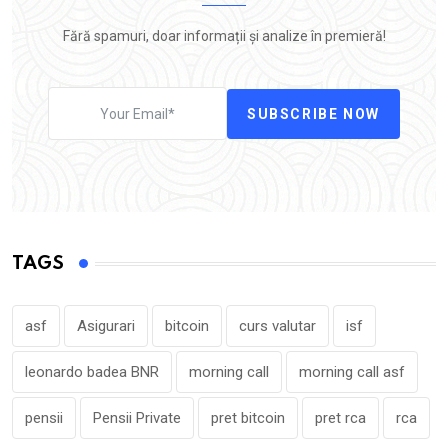
Fără spamuri, doar informații și analize în premieră!
SUBSCRIBE NOW
TAGS
asf
Asigurari
bitcoin
curs valutar
isf
leonardo badea BNR
morning call
morning call asf
pensii
Pensii Private
pret bitcoin
pret rca
rca