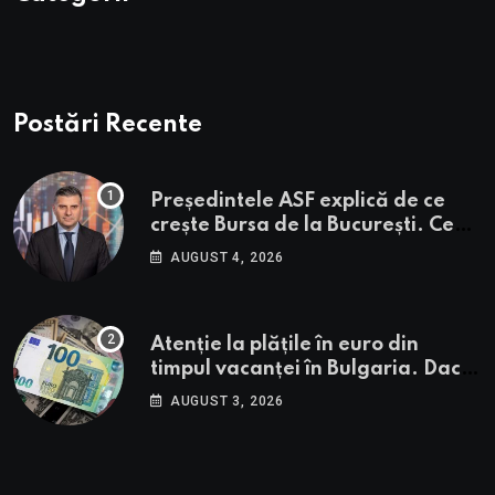
Postări Recente
Președintele ASF explică de ce
crește Bursa de la București. Ce
urmează pentru BVB potrivit lui
AUGUST 4, 2026
Alexandru Petrescu
Atenție la plățile în euro din
timpul vacanței în Bulgaria. Dacă
în România cele mai falsificate
AUGUST 3, 2026
bancnote sunt cele de 50 de euro,
cele din Bulgaria au valori cu 30%
mai mari