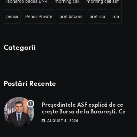
leonardo badea BNR
morning call
morning call asf
pensii
Pensii Private
pret bitcoin
pret rca
rca
Categorii
Postări Recente
Președintele ASF explică de ce
crește Bursa de la București. Ce
urmează pentru BVB potrivit lui
AUGUST 4, 2026
Alexandru Petrescu