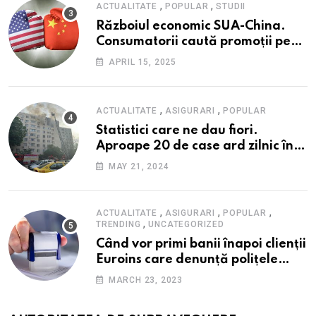
,
,
ACTUALITATE
POPULAR
STUDII
Războiul economic SUA-China.
Consumatorii caută promoții pe
fondul scumpirilor, mai ales la
APRIL 15, 2025
alimente
,
,
ACTUALITATE
ASIGURARI
POPULAR
Statistici care ne dau fiori.
Aproape 20 de case ard zilnic în
România, iar pagubele au
MAY 21, 2024
explodat. Cum te poți proteja cu
nici 40 de lei pe lună
,
,
,
ACTUALITATE
ASIGURARI
POPULAR
,
TRENDING
UNCATEGORIZED
Când vor primi banii înapoi clienții
Euroins care denunță polițele
RCA? Toți pașii și toate termenele
MARCH 23, 2023