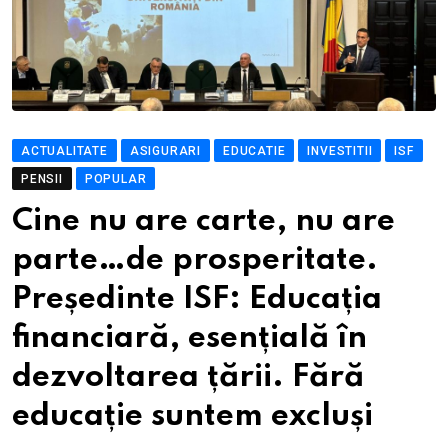
ACTUALITATE
ASIGURARI
EDUCATIE
INVESTITII
ISF
PENSII
POPULAR
Cine nu are carte, nu are
parte…de prosperitate.
Președinte ISF: Educația
financiară, esențială în
dezvoltarea țării. Fără
educație suntem excluși