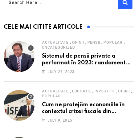
CELE MAI CITITE ARTICOLE
,
,
,
,
ACTUALITATE
OPINII
PENSII
POPULAR
UNCATEGORIZED
Sistemul de pensii private a
performat în 2023: randament
peste inflație, active și plăți la
JULY 26, 2023
maxim istoric, rol esențial în
cadrul ofertei Hidroelectrica,
reziliența la crize
,
,
,
,
ACTUALITATE
EDUCATIE
INVESTITII
OPINII
POPULAR
Cum ne protejăm economiile în
contextul crizei fiscale din
România- Valentin Ionescu,
JULY 9, 2025
președinte Institutul de Studii
Financiare (ISF)