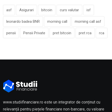
asf
Asigurari
bitcoin
curs valutar
isf
leonardo badea BNR
morning call
morning call asf
pensii
Pensii Private
pret bitcoin
pret rca
rca
www.studiifinanciare.ro este un integrator de conținut cu
relevanță pentru piețele financiare non-bancare, cu valoare