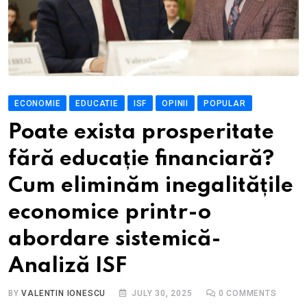
ECONOMIE
EDUCATIE
ISF
OPINII
POPULAR
Poate exista prosperitate
fără educație financiară?
Cum eliminăm inegalitățile
economice printr-o
abordare sistemică-
Analiză ISF
BY
VALENTIN IONESCU
JULY 30, 2025
0
COMMENTS