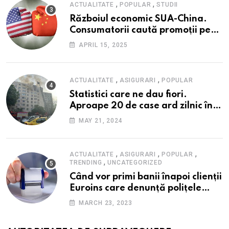
,
,
ACTUALITATE
POPULAR
STUDII
Războiul economic SUA-China.
Consumatorii caută promoții pe
fondul scumpirilor, mai ales la
APRIL 15, 2025
alimente
,
,
ACTUALITATE
ASIGURARI
POPULAR
Statistici care ne dau fiori.
Aproape 20 de case ard zilnic în
România, iar pagubele au
MAY 21, 2024
explodat. Cum te poți proteja cu
nici 40 de lei pe lună
,
,
,
ACTUALITATE
ASIGURARI
POPULAR
,
TRENDING
UNCATEGORIZED
Când vor primi banii înapoi clienții
Euroins care denunță polițele
RCA? Toți pașii și toate termenele
MARCH 23, 2023