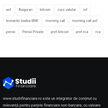
asf
Asigurari
bitcoin
curs valutar
isf
leonardo badea BNR
morning call
morning call asf
pensii
Pensii Private
pret bitcoin
pret rca
rca
www.studiifinanciare.ro este un integrator de conținut cu
relevanță pentru piețele financiare non-bancare, cu valoare