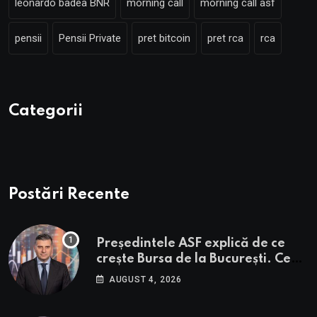
leonardo badea BNR
morning call
morning call asf
pensii
Pensii Private
pret bitcoin
pret rca
rca
Categorii
Postări Recente
Președintele ASF explică de ce
crește Bursa de la București. Ce
urmează pentru BVB potrivit lui
AUGUST 4, 2026
Alexandru Petrescu