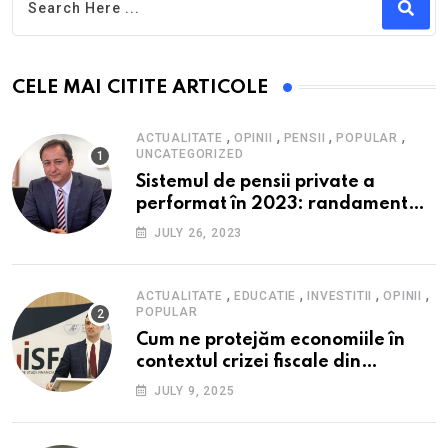
CELE MAI CITITE ARTICOLE
,
,
,
,
ACTUALITATE
OPINII
PENSII
POPULAR
UNCATEGORIZED
Sistemul de pensii private a
performat în 2023: randament
peste inflație, active și plăți la
JULY 26, 2023
maxim istoric, rol esențial în
cadrul ofertei Hidroelectrica,
reziliența la crize
,
,
,
,
ACTUALITATE
EDUCATIE
INVESTITII
OPINII
POPULAR
Cum ne protejăm economiile în
contextul crizei fiscale din
România- Valentin Ionescu,
JULY 9, 2025
președinte Institutul de Studii
Financiare (ISF)