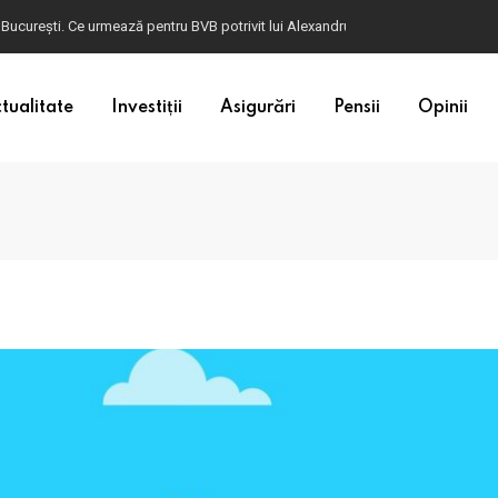
 București. Ce urmează pentru BVB potrivit lui Alexandru Petrescu
tualitate
Investiții
Asigurări
Pensii
Opinii