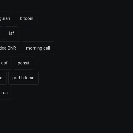
gurari
bitcoin
isf
adea BNR
morning call
 asf
pensii
te
pret bitcoin
rca