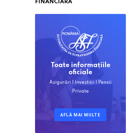
FINANCIARĂ
Toate informațiile
oficiale
Asigurări | Investiții | Pensii
Private
AFLĂ MAI MULTE