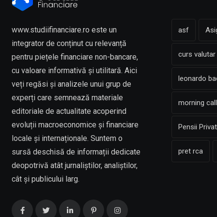
www.studiifinanciare.ro este un
asf
Asi
integrator de conținut cu relevanță
curs valutar
pentru piețele financiare non-bancare,
cu valoare informativă și utilitară. Aici
leonardo b
veți regăsi și analizele unui grup de
experți care semnează materiale
morning call
editoriale de actualitate acoperind
evoluții macroeconomice și financiare
Pensii Priva
locale și internaționale. Suntem o
pret rca
sursă deschisă de informații dedicate
deopotrivă atât jurnaliștilor, analiștilor,
cât și publicului larg.