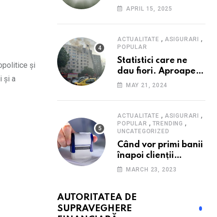
i
Consumatorii caută
APRIL 15, 2025
promoții pe fondul
scumpirilor, mai ales
la alimente
,
,
ACTUALITATE
ASIGURARI
POPULAR
Statistici care ne
politice și
dau fiori. Aproape
 și a
20 de case ard zilnic
MAY 21, 2024
în România, iar
pagubele au
explodat. Cum te
,
,
ACTUALITATE
ASIGURARI
,
,
poți proteja cu nici
POPULAR
TRENDING
UNCATEGORIZED
40 de lei pe lună
Când vor primi banii
înapoi clienții
Euroins care
MARCH 23, 2023
denunță polițele
RCA? Toți pașii și
AUTORITATEA DE
toate termenele
SUPRAVEGHERE