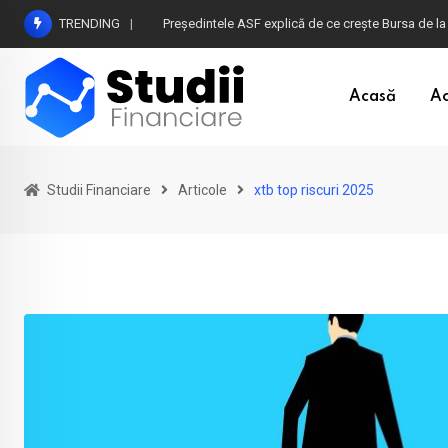
Skip
TRENDING
Președintele ASF explică de ce crește Bursa de la
to
content
Acasă
Ac
Studii Financiare
Articole
xtb top riscuri 2025