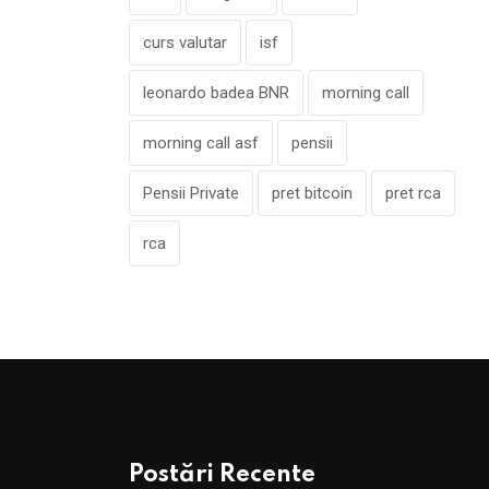
curs valutar
isf
leonardo badea BNR
morning call
morning call asf
pensii
Pensii Private
pret bitcoin
pret rca
rca
Postări Recente