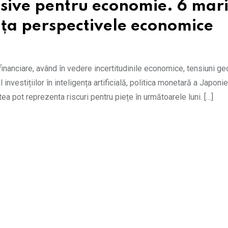
isive pentru economie. 6 mar
ența perspectivele economice
 financiare, având în vedere incertitudinile economice, tensiuni geo
nvestițiilor în inteligența artificială, politica monetară a Japoniei
a pot reprezenta riscuri pentru piețe în următoarele luni. […]