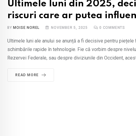
Ultimele luni din 2025, dec
riscuri care ar putea influ
BY
MOISE NOREL
NOVEMBER 5, 2025
0
COMMENTS
Ultimele luni ale anului se anunță a fi decisive pentru piețele
schimbările rapide în tehnologie. Fie că vorbim despre nivelul i
Rezervei Federale, sau despre diviziunile din Occident, aceste
READ MORE