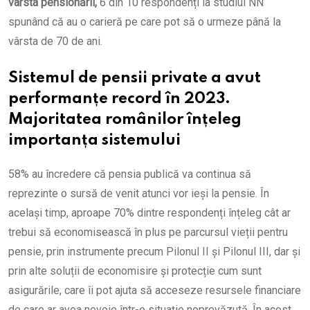
vârsta pensionării,
6 din 10 respondenți la studiul NN
spunând că au o carieră pe care pot să o urmeze până la
vârsta de 70 de ani.
Sistemul de pensii private a avut
performanțe record în 2023.
Majoritatea românilor înțeleg
importanța sistemului
58% au încredere că pensia publică va continua să
reprezinte o sursă de venit atunci vor ieși la pensie. În
același timp, aproape 70% dintre respondenți înțeleg cât ar
trebui să economisească în plus pe parcursul vieții pentru
pensie, prin instrumente precum Pilonul II și Pilonul III, dar și
prin alte soluții de economisire și protecție cum sunt
asigurările, care îi pot ajuta să acceseze resursele financiare
de care ar avea nevoie într-o situație neprevăzută. În acest