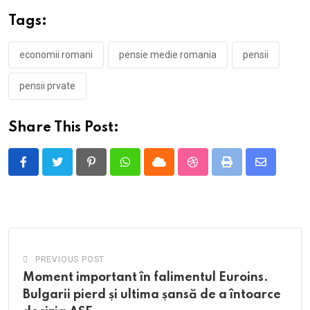
Tags:
economii romani
pensie medie romania
pensii
pensii prvate
Share This Post:
Pinterest
Whatsapp
Cloud
StumbleUpon
Print
Share
via
Email
PREVIOUS POST
Moment important în falimentul Euroins.
Bulgarii pierd și ultima șansă de a întoarce