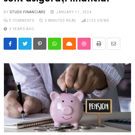
BY
STUDII FINANCIARE
JANUARY 11, 2024
0
COMMENTS
3 MINUTES READ
2152
VIEWS
3 YEARS AGO
Pinterest
Whatsapp
Cloud
StumbleUpon
Print
Share
via
Email