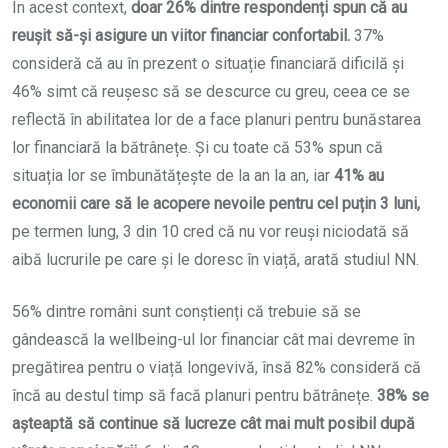
În acest context,
doar 26% dintre respondenți spun că au
reușit să-și asigure un viitor financiar confortabil.
37%
consideră că au în prezent o situație financiară dificilă și
46% simt că reușesc să se descurce cu greu, ceea ce se
reflectă în abilitatea lor de a face planuri pentru bunăstarea
lor financiară la bătrânețe. Și cu toate că 53% spun că
situația lor se îmbunătățește de la an la an, iar
41% au
economii care să le acopere nevoile pentru cel puțin 3 luni,
pe termen lung, 3 din 10 cred că nu vor reuși niciodată să
aibă lucrurile pe care și le doresc în viață, arată studiul NN.
56% dintre români sunt conștienți că trebuie să se
gândească la wellbeing-ul lor financiar cât mai devreme în
pregătirea pentru o viață longevivă, însă 82% consideră că
încă au destul timp să facă planuri pentru bătrânețe.
38% se
așteaptă să continue să lucreze cât mai mult posibil după