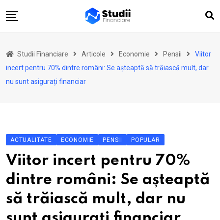
Skip
to
content
Acasă
Studii Financiare
Articole
Economie
Pensii
Viitor
Actualitate
incert pentru 70% dintre români: Se așteaptă să trăiască mult, dar
Investiții
nu sunt asigurați financiar
Asigurări
Pensii
Opinii
ACTUALITATE
ECONOMIE
PENSII
POPULAR
Multimedia
Viitor incert pentru 70%
Autori
dintre români: Se așteaptă
Analize ASF
să trăiască mult, dar nu
sunt asigurați financiar