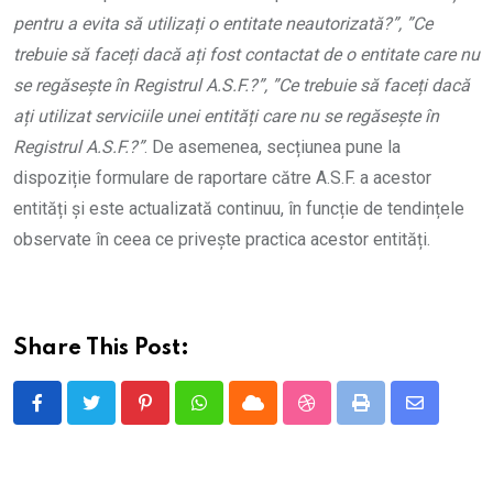
pentru a evita să utilizați o entitate neautorizată?”, ”Ce
trebuie să faceți dacă ați fost contactat de o entitate care nu
se regăsește în Registrul A.S.F.?”, ”Ce trebuie să faceți dacă
ați utilizat serviciile unei entități care nu se regăsește în
Registrul A.S.F.?”
. De asemenea, secțiunea pune la
dispoziție formulare de raportare către A.S.F. a acestor
entități și este actualizată continuu, în funcție de tendințele
observate în ceea ce privește practica acestor entități.
Share This Post:
Pinterest
Whatsapp
Cloud
StumbleUpon
Print
Share
via
Email