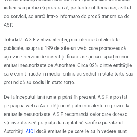
indicii sau probe că prestează, pe teritoriul României, astfel
de servicii, se arată într-o informare de presă transmisă de
ASF.
Totodată, A.S.F. a atras atenția, prin intermediul alertelor
publicate, asupra a 199 de site-uri web, care promovează
așa-zise servicii de investiții financiare și care aparțin unor
entități neautorizate de Autoritate. Circa 82% dintre entitățile
care comit fraude în mediul online au sediul în state terțe sau
pretind că au sediul în state terțe.
De la începutul lunii iunie și până în prezent, A.S.F. a postat
pe pagina web a Autorității încă patru noi alerte cu privire la
entitățile neautorizate. A.S.F. recomandă celor care doresc
să investească pe piața de capital să verifice pe site-ul
Autorității
AICI
dacă entitățile pe care le au în vedere sunt