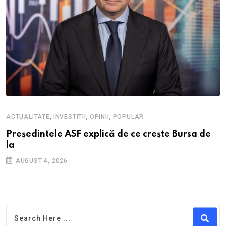
,
,
,
ACTUALITATE
INVESTITII
OPINII
POPULAR
Președintele ASF explică de ce crește Bursa de
la
AUGUST 4, 2026