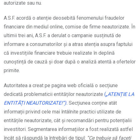
autorizate sau nu.
A.S.F. acordă o atenție deosebită fenomenului fraudelor
financiare din mediul online, comise de firme neautorizate. În
ultimii trei ani, A.S.F. a derulat o campanie susținută de
informare a consumatorilor și a atras atenția asupra faptului
că investițiile financiare trebuie realizate în deplină
cunoștință de cauză și doar după o analiză atentă a ofertelor
primite.
Autoritatea a creat pe pagina web oficială o secțiune
dedicată problematicii entităților neautorizate
(„
ATENȚIE LA
ENTITĂȚI NEAUTORIZATE!”
).
Secțiunea conține atât
informații privind cele mai întâlnite practici utilizate de
entitățile neautorizate, cât și recomandări pentru potențialii
investitori. Segmentarea informațiilor a fost realizată astfel
încât să răspundă la întrebări de tipul:
”Ce trebuie să faceți