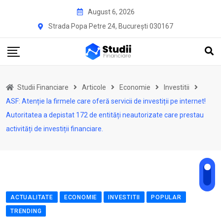
Skip
August 6, 2026
to
Strada Popa Petre 24, București 030167
content
Studii Financiare
Articole
Economie
Investitii
ASF: Atenție la firmele care oferă servicii de investiții pe internet!
Autoritatea a depistat 172 de entități neautorizate care prestau
activități de investiții financiare.
ACTUALITATE
ECONOMIE
INVESTITII
POPULAR
TRENDING