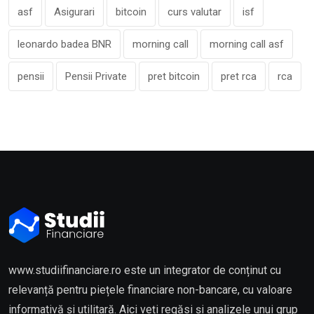
asf
Asigurari
bitcoin
curs valutar
isf
leonardo badea BNR
morning call
morning call asf
pensii
Pensii Private
pret bitcoin
pret rca
rca
www.studiifinanciare.ro este un integrator de conținut cu
relevanță pentru piețele financiare non-bancare, cu valoare
informativă și utilitară. Aici veți regăsi și analizele unui grup