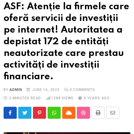
ASF: Atenție la firmele care
oferă servicii de investiții
pe internet! Autoritatea a
depistat 172 de entități
neautorizate care prestau
activități de investiții
financiare.
BY
ADMIN
JUNE 16, 2023
0
COMMENTS
2 MINUTES READ
1288
VIEWS
3 YEARS AGO
Pinterest
Whatsapp
Cloud
StumbleUpon
Print
Share
via
Email