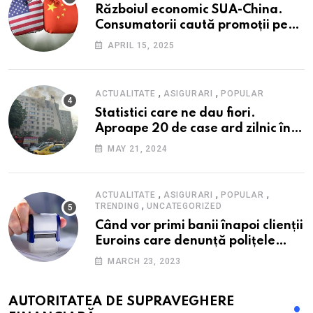
Războiul economic SUA-China.
Consumatorii caută promoții pe
fondul scumpirilor, mai ales la
APRIL 15, 2025
alimente
,
,
ACTUALITATE
ASIGURARI
POPULAR
Statistici care ne dau fiori.
Aproape 20 de case ard zilnic în
România, iar pagubele au
MAY 21, 2024
explodat. Cum te poți proteja cu
nici 40 de lei pe lună
,
,
,
ACTUALITATE
ASIGURARI
POPULAR
,
TRENDING
UNCATEGORIZED
Când vor primi banii înapoi clienții
Euroins care denunță polițele
RCA? Toți pașii și toate termenele
MARCH 23, 2023
AUTORITATEA DE SUPRAVEGHERE