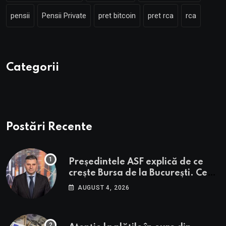
pensii
Pensii Private
pret bitcoin
pret rca
rca
Categorii
Postări Recente
Președintele ASF explică de ce
crește Bursa de la București. Ce
urmează pentru BVB potrivit lui
AUGUST 4, 2026
Alexandru Petrescu