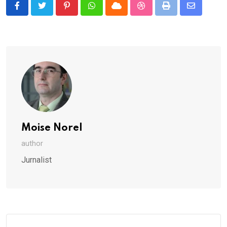
Pinterest
Whatsapp
Cloud
StumbleUpon
Print
Share
via
Email
Moise Norel
author
Jurnalist