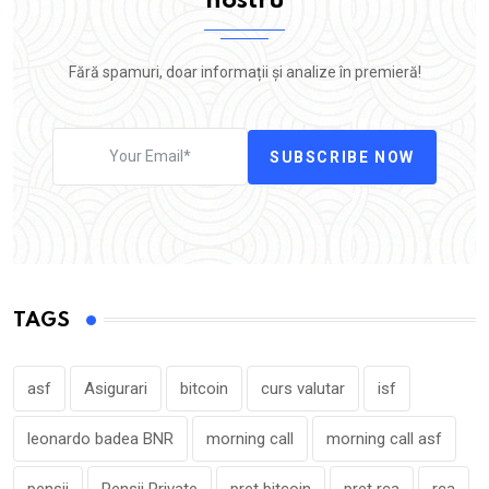
nostru
Fără spamuri, doar informații și analize în premieră!
SUBSCRIBE NOW
TAGS
asf
Asigurari
bitcoin
curs valutar
isf
leonardo badea BNR
morning call
morning call asf
pensii
Pensii Private
pret bitcoin
pret rca
rca