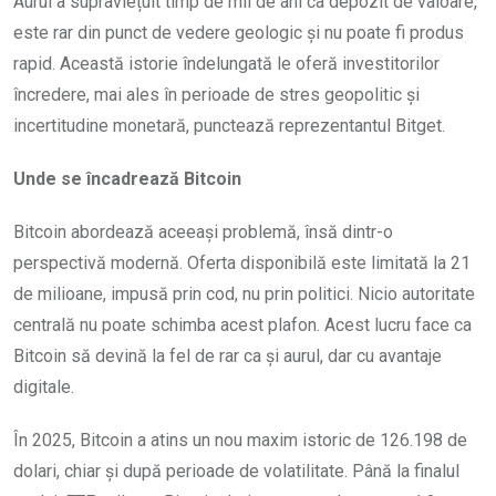
Aurul a supraviețuit timp de mii de ani ca depozit de valoare,
este rar din punct de vedere geologic și nu poate fi produs
rapid. Această istorie îndelungată le oferă investitorilor
încredere, mai ales în perioade de stres geopolitic și
incertitudine monetară, punctează reprezentantul Bitget.
Unde se încadrează Bitcoin
Bitcoin abordează aceeași problemă, însă dintr-o
perspectivă modernă. Oferta disponibilă este limitată la 21
de milioane, impusă prin cod, nu prin politici. Nicio autoritate
centrală nu poate schimba acest plafon. Acest lucru face ca
Bitcoin să devină la fel de rar ca și aurul, dar cu avantaje
digitale.
În 2025, Bitcoin a atins un nou maxim istoric de 126.198 de
dolari, chiar și după perioade de volatilitate. Până la finalul