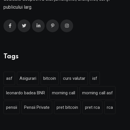
publicului larg.
Tags
asf
Asigurari
bitcoin
curs valutar
isf
leonardo badea BNR
morning call
morning call asf
pensii
Pensii Private
pret bitcoin
pret rca
rca