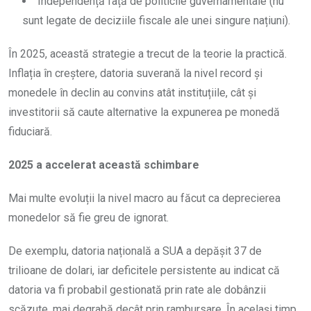
Independență față de politicile guvernamentale (nu
sunt legate de deciziile fiscale ale unei singure națiuni).
În 2025, această strategie a trecut de la teorie la practică.
Inflația în creștere, datoria suverană la nivel record și
monedele în declin au convins atât instituțiile, cât și
investitorii să caute alternative la expunerea pe monedă
fiduciară.
2025 a accelerat această schimbare
Mai multe evoluții la nivel macro au făcut ca deprecierea
monedelor să fie greu de ignorat.
De exemplu, datoria națională a SUA a depășit 37 de
trilioane de dolari, iar deficitele persistente au indicat că
datoria va fi probabil gestionată prin rate ale dobânzii
scăzute, mai degrabă decât prin rambursare. În același timp,