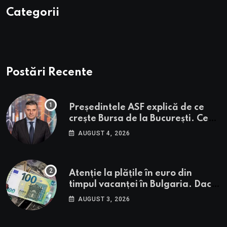
Categorii
Postări Recente
Președintele ASF explică de ce
crește Bursa de la București. Ce
urmează pentru BVB potrivit lui
AUGUST 4, 2026
Alexandru Petrescu
Atenție la plățile în euro din
timpul vacanței în Bulgaria. Dacă
în România cele mai falsificate
AUGUST 3, 2026
bancnote sunt cele de 50 de euro,
cele din Bulgaria au valori cu 30%