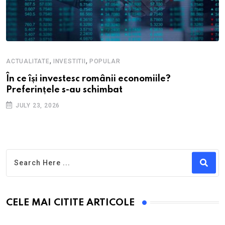
,
,
ACTUALITATE
INVESTITII
POPULAR
În ce își investesc românii economiile?
Preferințele s-au schimbat
JULY 23, 2026
CELE MAI CITITE ARTICOLE