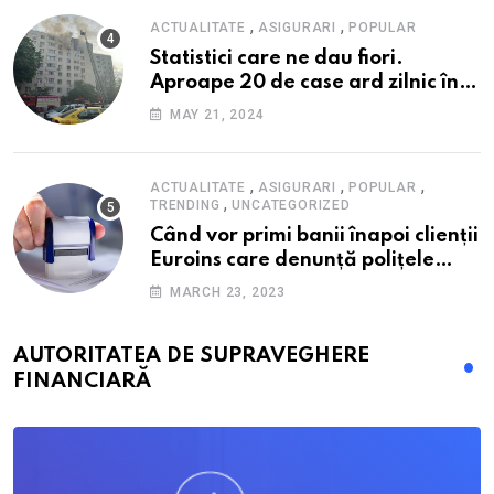
,
,
ACTUALITATE
ASIGURARI
POPULAR
Statistici care ne dau fiori.
Aproape 20 de case ard zilnic în
România, iar pagubele au
MAY 21, 2024
explodat. Cum te poți proteja cu
nici 40 de lei pe lună
,
,
,
ACTUALITATE
ASIGURARI
POPULAR
,
TRENDING
UNCATEGORIZED
Când vor primi banii înapoi clienții
Euroins care denunță polițele
RCA? Toți pașii și toate termenele
MARCH 23, 2023
AUTORITATEA DE SUPRAVEGHERE
FINANCIARĂ