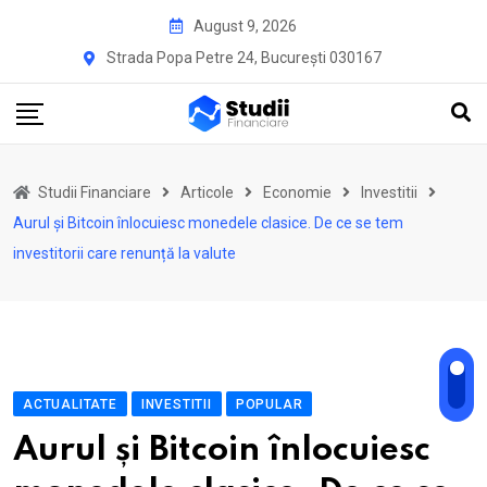
Skip
August 9, 2026
to
Strada Popa Petre 24, București 030167
content
Studii Financiare
Articole
Economie
Investitii
Aurul și Bitcoin înlocuiesc monedele clasice. De ce se tem
investitorii care renunță la valute
ACTUALITATE
INVESTITII
POPULAR
Aurul și Bitcoin înlocuiesc