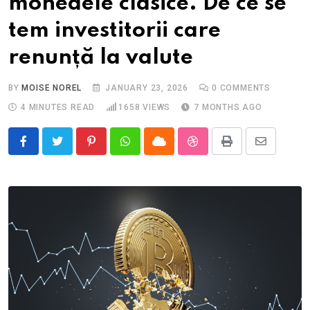
monedele clasice. De ce se
tem investitorii care
renunță la valute
BY
MOISE NOREL
JANUARY 23, 2026
0
COMMENTS
4 MINUTES READ
1658
VIEWS
7 MONTHS AGO
Pinterest
Whatsapp
Cloud
StumbleUpon
Print
Share
via
Email