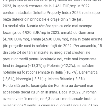
2023, în ușoară creștere de la 1.461 EUR/mp în 2022,
conform studiului Deloitte Property Index 2024, realizat pe
baza datelor din principalele orașe din 24 de țări.
La rândul său, Austria rămâne țara cu cele mai scumpe
locuințe, cu 4.920 EUR/mp în 2023, urmată de Germania
(4.700 EUR/mp), Franța (4.538 EUR/mp), însă în toate aceste
țări prețurile sunt în scădere față de 2022. Per ansamblu, 15
din cele 24 de țări analizate au înregistrat creșteri ale
prețurilor medii pentru locuințele noi, cele mai importante
fiind în Ungaria (+13,3%) și Polonia (+12,2%), iar scăderi
notabile au fost consemnate în Italia (-10,7%), Danemarca
(-3,8%), Norvegia (-3,5%) și Marea Britanie (-3,3%).
Pe de altă parte, locuințele din România au devenit mai
accesibile decât cu un an în urmă. Dacă în 2022 un român
avea nevoie, în medie, de 6,3 salarii medii anuale brute la
nivel național* pentru a cumpăra o locuință nouă de 70 mp,