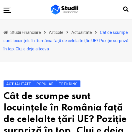
Skip
to
content
Acasă
Studii Financiare
Articole
Actualitate
Cât de scumpe
Actualitate
sunt locuințele în România față de celelalte țări UE? Poziție surpriză
Investiții
în top. Cluj e deja altceva
Asigurări
Pensii
Opinii
ACTUALITATE
POPULAR
TRENDING
Multimedia
Cât de scumpe sunt
Autori
locuințele în România față
Analize ASF
de celelalte țări UE? Poziție
surpriză în top. Cluj e deja