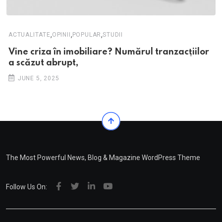
,
,
,
ACTUALITATE
OPINII
POPULAR
STUDII
Vine criza în imobiliare? Numărul tranzacțiilor
a scăzut abrupt,
JUNE 5, 2025
The Most Powerful News, Blog & Magazine WordPress Theme
Follow Us On: