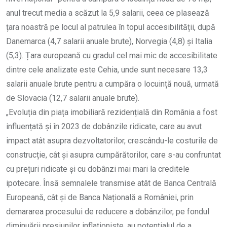
anul trecut media a scăzut la 5,9 salarii, ceea ce plasează
țara noastră pe locul al patrulea în topul accesibilității, după
Danemarca (4,7 salarii anuale brute), Norvegia (4,8) și Italia
(5,3). Țara europeană cu gradul cel mai mic de accesibilitate
dintre cele analizate este Cehia, unde sunt necesare 13,3
salarii anuale brute pentru a cumpăra o locuință nouă, urmată
de Slovacia (12,7 salarii anuale brute).
„Evoluția din piața imobiliară rezidențială din România a fost
influențată și în 2023 de dobânzile ridicate, care au avut
impact atât asupra dezvoltatorilor, crescându-le costurile de
construcție, cât și asupra cumpărătorilor, care s-au confruntat
cu prețuri ridicate și cu dobânzi mai mari la creditele
ipotecare. Însă semnalele transmise atât de Banca Centrală
Europeană, cât și de Banca Națională a României, prin
demararea procesului de reducere a dobânzilor, pe fondul
diminuării presiunilor inflaționiste, au potențialul de a