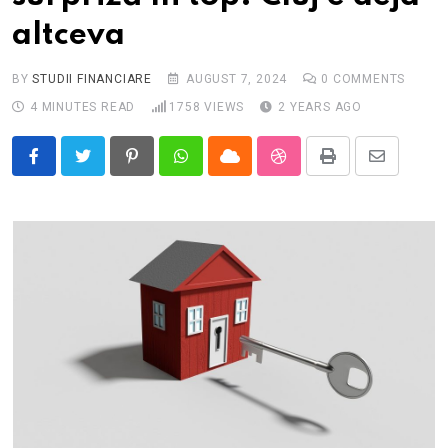
altceva
BY
STUDII FINANCIARE
AUGUST 7, 2024
0
COMMENTS
4 MINUTES READ
1758
VIEWS
2 YEARS AGO
Pinterest
Whatsapp
Cloud
StumbleUpon
Print
Share
via
Email