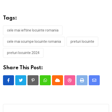
Tags:
cele mai ieftine locuinte romania
cele mai scumpe locuinte romania
preturi locuinte
preturi locuinte 2024
Share This Post:
Pinterest
Whatsapp
Cloud
StumbleUpon
Print
Share
via
Email