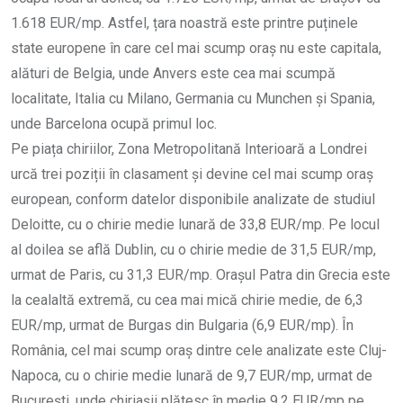
1.618 EUR/mp. Astfel, țara noastră este printre puținele
state europene în care cel mai scump oraș nu este capitala,
alături de Belgia, unde Anvers este cea mai scumpă
localitate, Italia cu Milano, Germania cu Munchen și Spania,
unde Barcelona ocupă primul loc.
Pe piața chiriilor, Zona Metropolitană Interioară a Londrei
urcă trei poziții în clasament și devine cel mai scump oraș
european, conform datelor disponibile analizate de studiul
Deloitte, cu o chirie medie lunară de 33,8 EUR/mp. Pe locul
al doilea se află Dublin, cu o chirie medie de 31,5 EUR/mp,
urmat de Paris, cu 31,3 EUR/mp. Orașul Patra din Grecia este
la cealaltă extremă, cu cea mai mică chirie medie, de 6,3
EUR/mp, urmat de Burgas din Bulgaria (6,9 EUR/mp). În
România, cel mai scump oraș dintre cele analizate este Cluj-
Napoca, cu o chirie medie lunară de 9,7 EUR/mp, urmat de
București, unde chiriașii plătesc în medie 9,2 EUR/mp pe