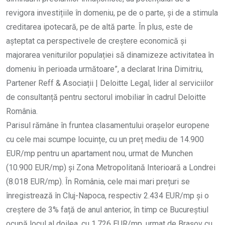
revigora investițiile în domeniu, pe de o parte, și de a stimula
creditarea ipotecară, pe de altă parte. În plus, este de
așteptat ca perspectivele de creștere economică și
majorarea veniturilor populației să dinamizeze activitatea în
domeniu în perioada următoare”, a declarat Irina Dimitriu,
Partener Reff & Asociații | Deloitte Legal, lider al serviciilor
de consultanță pentru sectorul imobiliar în cadrul Deloitte
România.
Parisul rămâne în fruntea clasamentului orașelor europene
cu cele mai scumpe locuințe, cu un preț mediu de 14.900
EUR/mp pentru un apartament nou, urmat de Munchen
(10.900 EUR/mp) și Zona Metropolitană Interioară a Londrei
(8.018 EUR/mp). În România, cele mai mari prețuri se
înregistrează în Cluj-Napoca, respectiv 2.434 EUR/mp și o
creștere de 3% față de anul anterior, în timp ce Bucureștiul
ocupă locul al doilea, cu 1.726 EUR/mp, urmat de Brașov cu