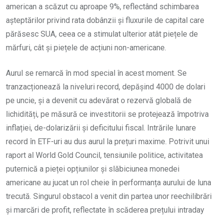
american a scăzut cu aproape 9%, reflectând schimbarea
așteptărilor privind rata dobânzii și fluxurile de capital care
părăsesc SUA, ceea ce a stimulat ulterior atât piețele de
mărfuri, cât și piețele de acțiuni non-americane.
Aurul se remarcă în mod special în acest moment. Se
tranzacționează la niveluri record, depășind 4000 de dolari
pe uncie, și a devenit cu adevărat o rezervă globală de
lichidități, pe măsură ce investitorii se protejează împotriva
inflației, de-dolarizării și deficitului fiscal. Intrările lunare
record în ETF-uri au dus aurul la prețuri maxime. Potrivit unui
raport al World Gold Council, tensiunile politice, activitatea
puternică a pieței opțiunilor și slăbiciunea monedei
americane au jucat un rol cheie în performanța aurului de luna
trecută. Singurul obstacol a venit din partea unor reechilibrări
și marcări de profit, reflectate în scăderea prețului intraday