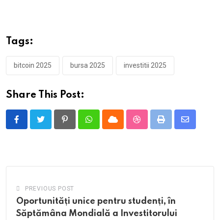
Tags:
bitcoin 2025
bursa 2025
investitii 2025
Share This Post:
Pinterest
Whatsapp
Cloud
StumbleUpon
Print
Share
via
Email
PREVIOUS POST
Oportunități unice pentru studenți, în
Săptămâna Mondială a Investitorului