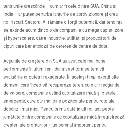
tensiunile crescânde – cum ar fi cele dintre SUA, China și
India – ar putea perturba lanțurile de aprovizionare și crea
noi riscuri. Sectorul AI rămâne o forță puternică, dar tendința
se extinde acum dincolo de companiile cu mega capitalizare
și hyperscalers, către industrie, utilități și producătorii de
cipuri care beneficiază de cererea de centre de date.
Acțiunile de creștere din SUA au avut cele mai bune
performanțe în ultimii ani, dar investitorii se tem că
evaluările ar putea fi exagerate. În același timp, există alte
domenii care încep să recupereze teren, cum ar fi acțiunile
de valoare, companiile având capitalizare mică și piețele
emergente, care par mai bine poziționate pentru rate ale
dobânzii mai mici. Pentru prima dată în ultimii ani, peste
jumătate dintre companiile cu capitalizare mică înregistrează
creșteri ale profiturilor – un semnal important pentru