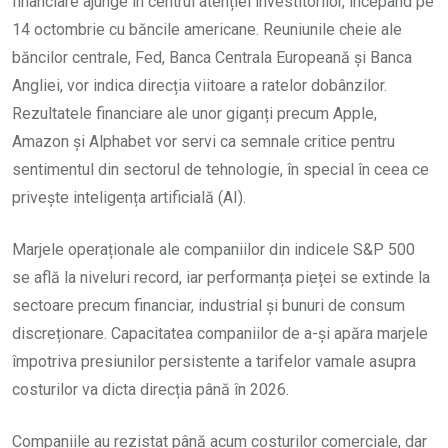
financiare ajunge în centrul atenției investitorilor, începând pe
14 octombrie cu băncile americane. Reuniunile cheie ale
băncilor centrale, Fed, Banca Centrala Europeană și Banca
Angliei, vor indica direcția viitoare a ratelor dobânzilor.
Rezultatele financiare ale unor giganți precum Apple,
Amazon și Alphabet vor servi ca semnale critice pentru
sentimentul din sectorul de tehnologie, în special în ceea ce
privește inteligența artificială (AI).
Marjele operaționale ale companiilor din indicele S&P 500
se află la niveluri record, iar performanța pieței se extinde la
sectoare precum financiar, industrial și bunuri de consum
discreționare. Capacitatea companiilor de a-și apăra marjele
împotriva presiunilor persistente a tarifelor vamale asupra
costurilor va dicta direcția până în 2026.
Companiile au rezistat până acum costurilor comerciale, dar