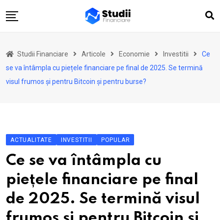
Skip
to
content
Acasă
Studii Financiare
Articole
Economie
Investitii
Ce
Actualitate
se va întâmpla cu piețele financiare pe final de 2025. Se termină
Investiții
visul frumos și pentru Bitcoin și pentru burse?
Asigurări
Pensii
Opinii
ACTUALITATE
INVESTITII
POPULAR
Multimedia
Ce se va întâmpla cu
Autori
piețele financiare pe final
Analize ASF
de 2025. Se termină visul
frumos și pentru Bitcoin și