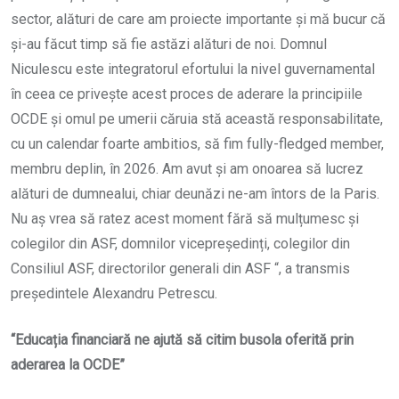
sector, alături de care am proiecte importante și mă bucur că
și-au făcut timp să fie astăzi alături de noi. Domnul
Niculescu este integratorul efortului la nivel guvernamental
în ceea ce privește acest proces de aderare la principiile
OCDE și omul pe umerii căruia stă această responsabilitate,
cu un calendar foarte ambitios, să fim fully-fledged member,
membru deplin, în 2026. Am avut și am onoarea să lucrez
alături de dumnealui, chiar deunăzi ne-am întors de la Paris.
Nu aș vrea să ratez acest moment fără să mulțumesc și
colegilor din ASF, domnilor vicepreședinți, colegilor din
Consiliul ASF, directorilor generali din ASF “, a transmis
președintele Alexandru Petrescu.
“Educația financiară ne ajută să citim busola oferită prin
aderarea la OCDE”