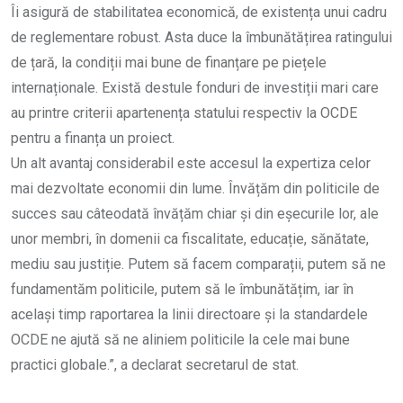
Îi asigură de stabilitatea economică, de existența unui cadru
de reglementare robust. Asta duce la îmbunătățirea ratingului
de țară, la condiții mai bune de finanțare pe piețele
internaționale. Există destule fonduri de investiții mari care
au printre criterii apartenența statului respectiv la OCDE
pentru a finanța un proiect.
Un alt avantaj considerabil este accesul la expertiza celor
mai dezvoltate economii din lume. Învățăm din politicile de
succes sau câteodată învățăm chiar și din eșecurile lor, ale
unor membri, în domenii ca fiscalitate, educație, sănătate,
mediu sau justiție. Putem să facem comparații, putem să ne
fundamentăm politicile, putem să le îmbunătățim, iar în
același timp raportarea la linii directoare și la standardele
OCDE ne ajută să ne aliniem politicile la cele mai bune
practici globale.”, a declarat secretarul de stat.