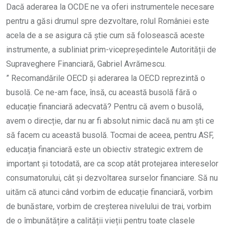
Dacă aderarea la OCDE ne va oferi instrumentele necesare
pentru a găsi drumul spre dezvoltare, rolul României este
acela de a se asigura că știe cum să folosească aceste
instrumente, a subliniat prim-vicepreședintele Autorității de
Supraveghere Financiară, Gabriel Avrămescu.
” Recomandările OECD și aderarea la OECD reprezintă o
busolă. Ce ne-am face, însă, cu această busolă fără o
educație financiară adecvată? Pentru că avem o busolă,
avem o direcție, dar nu ar fi absolut nimic dacă nu am ști ce
să facem cu această busolă. Tocmai de aceea, pentru ASF,
educația financiară este un obiectiv strategic extrem de
important și totodată, are ca scop atât protejarea intereselor
consumatorului, cât și dezvoltarea surselor financiare. Să nu
uităm că atunci când vorbim de educație financiară, vorbim
de bunăstare, vorbim de creșterea nivelului de trai, vorbim
de o îmbunătățire a calității vieții pentru toate clasele