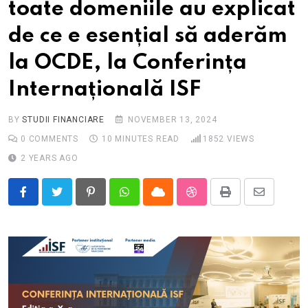
toate domeniile au explicat
de ce e esențial să aderăm
la OCDE, la Conferința
Internațională ISF
BY
STUDII FINANCIARE
NOVEMBER 13, 2024
0
COMMENTS
10 MINUTES READ
1852
VIEWS
2 YEARS AGO
Pinterest
Whatsapp
Cloud
StumbleUpon
Print
Share
via
Email