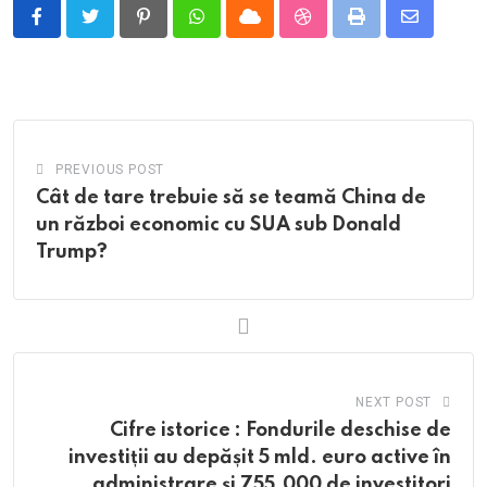
Pinterest
Whatsapp
Cloud
StumbleUpon
Print
Share
via
Email
PREVIOUS POST
Cât de tare trebuie să se teamă China de
un război economic cu SUA sub Donald
Trump?
NEXT POST
Cifre istorice : Fondurile deschise de
investiții au depășit 5 mld. euro active în
administrare și 755.000 de investitori