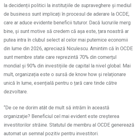
la decidenții politici la instituțiile de supraveghere și mediul
de business sunt implicați în procesul de aderare la OCDE,
care ar aduce evidente beneficii tuturor. Dacă lucrurile merg
bine, și sunt motive să credem că așa este, țara noastră ar
putea intra în clubul select al celor mai puternice economii
din lume din 2026, apreciază Niculescu. Amintim că în OCDE
sunt membre state care reprezintă 70% din comerțul
mondial și 90% din investițiile de capital la nivel global. Mai
mult, organizația este o sursă de know how și relaționare
unică în lume, esențială pentru o țară care tinde către
dezvoltare.
“De ce ne dorim atât de mult să intrăm în această
organizație? Beneficiul cel mai evident este creșterea
investitorilor străine. Statutul de membru al OCDE generează
automat un semnal pozitiv pentru investitori.