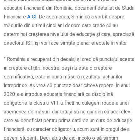
educație financiară din România, document detaliat de Studii
Financiare
AICI.
De asemenea, Siminică a vorbit despre
măsurile din ultimii cinci ani despre care crede că au
determinat creșterea nivelului de educație și care, apreciază
directorul ISF, își vor face simțite plenar efectele în viitor.
” România a recuperat din decalaj și cred că punctajul acesta
în creștere al țării noastre, deși nu este o creștere
semnificativă, este în bună măsură rezultatul acțiunilor
întreprinse. Aș vrea să punctez doar câteva repere. În anul
2020 s-a introdus educația financiară ca disciplină
obligatorie la clasa a-VIII-a. Încă nu culegem roadele unei
asemenea de măsuri, dar totuși să ne gândim că acei elevi
care au beneficiat pentru prima dată de un curs de educație
financiară, cu caracter obligatoriu, acum sunt în pragul de a
deveni studenți. Deci, abia de aici încolo o să simțim