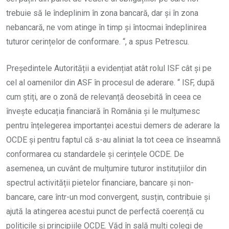
trebuie să le îndeplinim în zona bancară, dar și în zona
nebancară, ne vom atinge în timp și întocmai îndeplinirea
tuturor cerințelor de conformare. “, a spus Petrescu.
Președintele Autorității a evidențiat atât rolul ISF cât și pe
cel al oamenilor din ASF în procesul de aderare. “ ISF, după
cum știți, are o zonă de relevanță deosebită în ceea ce
învește educația financiară în România și le mulțumesc
pentru înțelegerea importanței acestui demers de aderare la
OCDE și pentru faptul că s-au aliniat la tot ceea ce înseamnă
conformarea cu standardele și cerințele OCDE. De
asemenea, un cuvânt de mulțumire tuturor instituțiilor din
spectrul activității pietelor financiare, bancare și non-
bancare, care într-un mod convergent, susțin, contribuie și
ajută la atingerea acestui punct de perfectă coerență cu
politicile și principiile OCDE. Văd în sală mulți colegi de