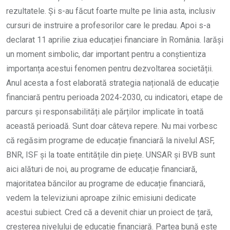
rezultatele. Și s-au făcut foarte multe pe linia asta, inclusiv
cursuri de instruire a profesorilor care le predau. Apoi s-a
declarat 11 aprilie ziua educației financiare în România. Iarăși
un moment simbolic, dar important pentru a conștientiza
importanța acestui fenomen pentru dezvoltarea societății.
Anul acesta a fost elaborată strategia națională de educație
financiară pentru perioada 2024-2030, cu indicatori, etape de
parcurs și responsabilități ale părților implicate în toată
această perioadă. Sunt doar câteva repere. Nu mai vorbesc
că regăsim programe de educație financiară la nivelul ASF,
BNR, ISF și la toate entitățile din piețe. UNSAR și BVB sunt
aici alături de noi, au programe de educație financiară,
majoritatea băncilor au programe de educație financiară,
vedem la televiziuni aproape zilnic emisiuni dedicate
acestui subiect. Cred că a devenit chiar un proiect de țară,
creșterea nivelului de educație financiară. Partea bună este