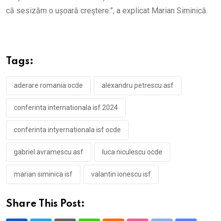
că sesizăm o ușoară creștere.”, a explicat Marian Siminică.
Tags:
aderare romania ocde
alexandru petrescu asf
conferinta internationala isf 2024
conferinta intyernationala isf ocde
gabriel avramescu asf
luca niculescu ocde
marian siminica isf
valantin ionescu isf
Share This Post: