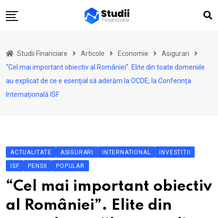
Skip
to
content
Acasă
Studii Financiare
Articole
Economie
Asigurari
Actualitate
“Cel mai important obiectiv al României”. Elite din toate domeniile
Investiții
au explicat de ce e esențial să aderăm la OCDE, la Conferința
Internațională ISF
Asigurări
Pensii
Opinii
Multimedia
ACTUALITATE
ASIGURARI
INTERNATIONAL
INVESTITII
ISF
Autori
PENSII
POPULAR
“Cel mai important obiectiv
Analize ASF
al României”. Elite din