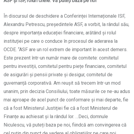
ASF și ISF, roluri cheie: Vă puteți baza pe noi
În discursul de deschidere a Conferinței Internaționale ISF,
Alexandru Petrescu, președintele ASF, a vorbit, la rândul său,
despre importanța educației financiare, arătând și rolul
instituției pe care o conduce în procesul de aderarea la
OCDE. “ASF are un rol extrem de important în acest demers.
Este prezent într-un număr mare de comitete: comitetul
pentru investiții, comitetul pentru piețe financiare, comitetul
de asigurări și pensii private și desigur, comitetul de
guvernanță corporativă. Am reușit să trecem într-un mod
unanim, prin decizia Consiliului, toate măsurile ce ne-au adus
mai aproape de acel punct de conformare și mai departe, fie
că a fost Ministerul Justiției fie că a fost Ministerul de
Finanțe au achiesat și la rândul lor. …Deci, domnule
Niculescu, vă puteți baza pe noi, fiindcă am convingerea că
cel puțin din punct de vedere al obligațiilor pe care noi