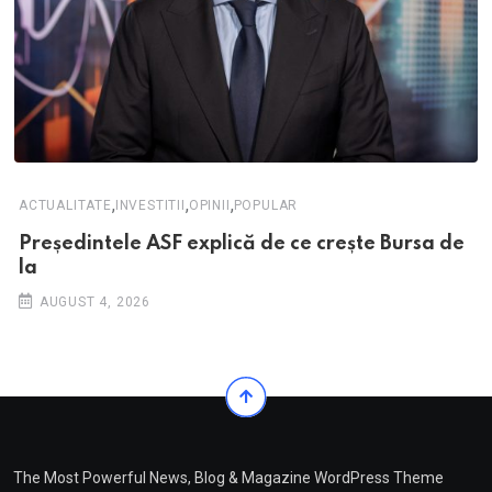
,
,
,
ACTUALITATE
INVESTITII
OPINII
POPULAR
Președintele ASF explică de ce crește Bursa de
la
AUGUST 4, 2026
The Most Powerful News, Blog & Magazine WordPress Theme