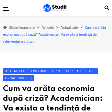
Skip
to
content
Acasă
Studii Financiare
Articole
Actualitate
Cum va arăta
Actualitate
economia după criză? Academician: Va exista o tendință de
Investiții
intervenție a statului
Asigurări
Pensii
Opinii
ACTUALITATE
ECONOMIE
OPINII
POPULAR
STUDII
Multimedia
UNCATEGORIZED
Autori
Cum va arăta economia
Analize ASF
după criză? Academician:
Va exista o tendință de