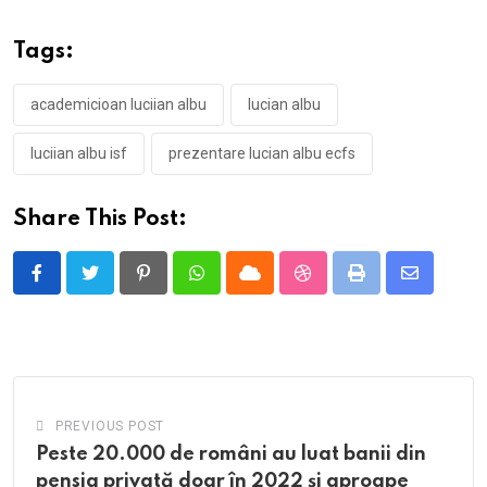
Tags:
academicioan luciian albu
lucian albu
luciian albu isf
prezentare lucian albu ecfs
Share This Post:
Pinterest
Whatsapp
Cloud
StumbleUpon
Print
Share
via
Email
PREVIOUS POST
Peste 20.000 de români au luat banii din
pensia privată doar în 2022 și aproape