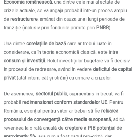
Economia românească
, una dintre cele mai afectate de
crizele actuale, se va angaja probabil într-un proces amplu
de
restructurare
, amânat din cauza unei lungi perioade de
tranziție (inclusiv prin fondurile primite prin
PNRR
).
Una dintre
corelațiile de bază
care ar trebui luate în
considerare, ca în teoria economică clasică, este între
consum și investiții
. Rolul investițiilor bugetare va fi decisiv
în procesul de redresare, având în vedere
deficitul de capital
privat
(atât intern, cât și străin) ca urmare a crizelor.
De asemenea,
sectorul public
, supraextins în trecut, va fi
probabil
redimensionat conform standardelor UE
. Pentru
România, esențial pentru viitor ar trebui să fie
reluarea
procesului de convergență către media europeană
, adică
revenirea la o rată anuală de
creștere a PIB potențial de
aproximativ 5%
, așa cum a fost cazul pre-criză, dar