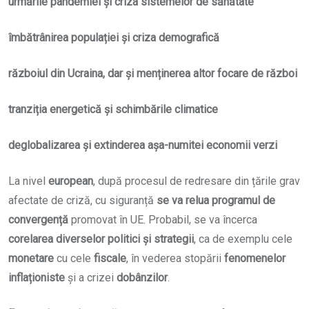
urmările
pandemiei și criza sistemelor de sănătate
îmbătrânirea populației și criza demografică
războiul din Ucraina, dar și menținerea altor focare de război
tranziția energetică și schimbările climatice
deglobalizarea și extinderea așa-numitei economii verzi
La nivel
european
, după procesul de redresare din țările grav
afectate de criză, cu siguranță
se va relua programul de
convergență
promovat în UE. Probabil, se va încerca
corelarea diverselor politici și strategii
, ca de exemplu cele
monetare
cu cele
fiscale
, în vederea stopării
fenomenelor
inflaționiste
și a crizei
dobânzilor
.