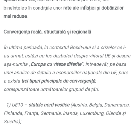
bineînțeles în condițiile unor
rate ale inflației și dobânzilor
mai reduse
.
Convergența reală, structurală și regională
În ultima perioadă, în contextul
Brexit
-ului și a crizelor ce i-
au urmat, astăzi au loc dezbateri despre viitorul UE și despre
așa-numita „
Europa cu viteze diferite
”. Într-adevăr, pe baza
unei analize de detaliu a economiilor naționale din UE, pare
a exista
trei tipuri principale de convergență
,
corespunzătoare următoarelor grupuri de țări:
1) UE10 –
statele nord-vestice
(Austria, Belgia, Danemarca,
Finlanda, Franța, Germania, Irlanda, Luxemburg, Olanda și
Suedia);