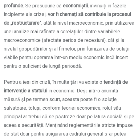
profunde
. Se presupune că
economiștii
, învinuiți în fazele
incipiente ale crizei,
vor fi chemați să contribuie la procesul
de „restructurare”
, atât la nivel macroeconomic, prin utilizarea
unei analize mai rafinate a corelațiilor dintre variabilele
macroeconomice (afectate serios de recesiuni), cât și la
nivelul gospodăriilor și al firmelor, prin furnizarea de soluții
viabile pentru operarea într-un mediu economic încă incert
pentru o suficient de lungă perioadă.
Pentru a ieși din criză, în multe țări va exista o
tendință de
intervenție a statului
în economie. Deși, într-o anumită
măsură și pe termen scurt, aceasta poate fi o soluție
salvatoare, totuși, conform teoriei economice, rolul său
principal ar trebui să se păstreze doar pe latura socială și pe
aceea a securității. Menținând reglementările stricte impuse
de stat doar pentru asigurarea cadrului general s-ar putea