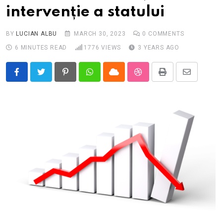
intervenție a statului
BY
LUCIAN ALBU
MARCH 30, 2023
0
COMMENTS
6 MINUTES READ
1776
VIEWS
3 YEARS AGO
Pinterest
Whatsapp
Cloud
StumbleUpon
Print
Share
via
Email