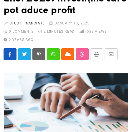
pot aduce profit
BY
STUDII FINANCIARE
JANUARY 10, 2025
0
COMMENTS
2 MINUTES READ
4583
VIEWS
2 YEARS AGO
Pinterest
Whatsapp
Cloud
StumbleUpon
Print
Share
via
Email