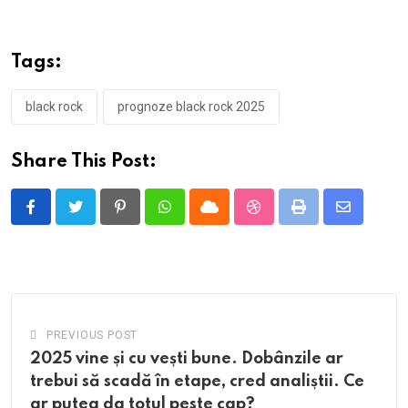
Tags:
black rock
prognoze black rock 2025
Share This Post:
Pinterest
Whatsapp
Cloud
StumbleUpon
Print
Share
via
Email
PREVIOUS POST
2025 vine și cu vești bune. Dobânzile ar
trebui să scadă în etape, cred analiștii. Ce
ar putea da totul peste cap?