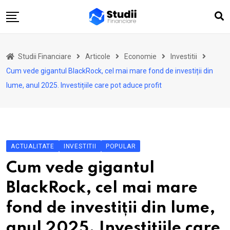
Skip
to
content
Acasă
Studii Financiare
Articole
Economie
Investitii
Actualitate
Cum vede gigantul BlackRock, cel mai mare fond de investiții din
Investiții
lume, anul 2025. Investițiile care pot aduce profit
Asigurări
Pensii
Opinii
ACTUALITATE
INVESTITII
POPULAR
Multimedia
Cum vede gigantul
Autori
BlackRock, cel mai mare
Analize ASF
fond de investiții din lume,
anul 2025. Investițiile care