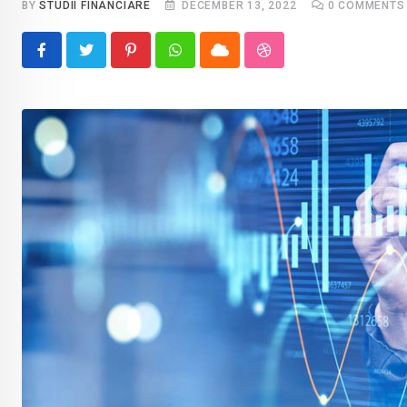
BY
STUDII FINANCIARE
DECEMBER 13, 2022
0
COMMENTS
Pinterest
Whatsapp
Cloud
StumbleUpon