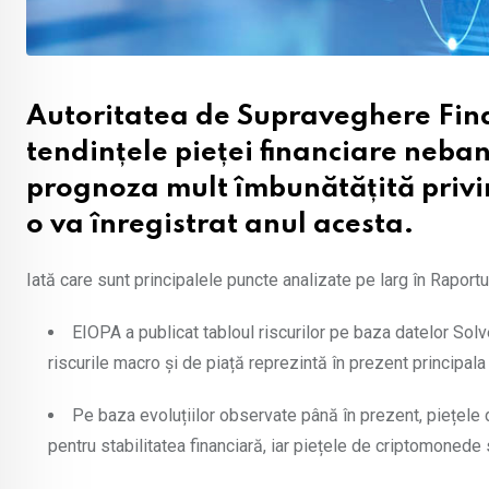
Autoritatea de Supraveghere Fina
tendințele pieței financiare neban
prognoza mult îmbunătățită priv
o va înregistrat anul acesta.
Iată care sunt principalele puncte analizate pe larg în Raportu
EIOPA a publicat tabloul riscurilor pe baza datelor Solv
riscurile macro și de piață reprezintă în prezent principala
Pe baza evoluțiilor observate până în prezent, piețele
pentru stabilitatea financiară, iar piețele de criptomonede