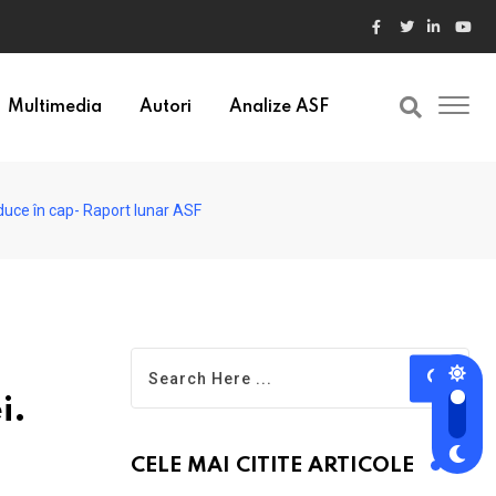
ele din Bulgaria au valori cu 30% mai mari
Multimedia
Autori
Analize ASF
duce în cap- Raport lunar ASF
i.
CELE MAI CITITE ARTICOLE