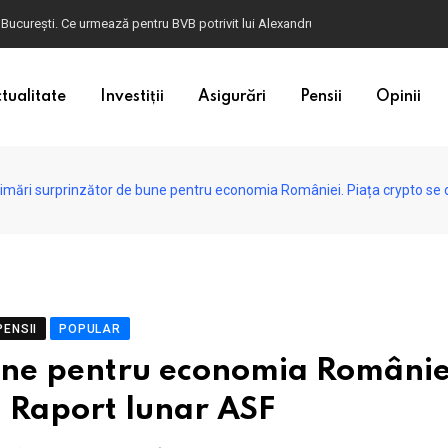
ulgaria. Dacă în România cele mai falsificate bancnote sunt cele de 50 de euro, c
tualitate
Investiții
Asigurări
Pensii
Opinii
imări surprinzător de bune pentru economia României. Piața crypto se 
PENSII
POPULAR
une pentru economia Românie
- Raport lunar ASF