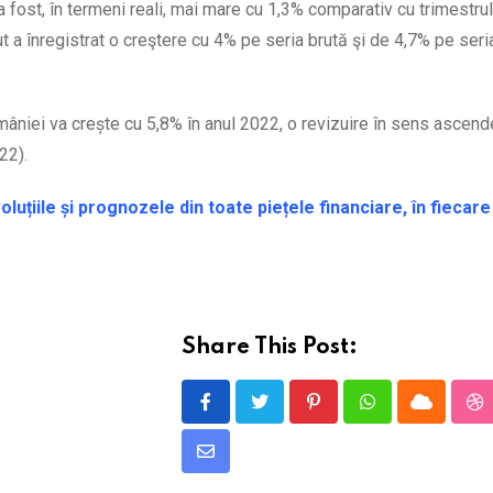
 a fost, în termeni reali, mai mare cu 1,3% comparativ cu trimestrul
t a înregistrat o creştere cu 4% pe seria brută şi de 4,7% pe seri
âniei va crește cu 5,8% în anul 2022, o revizuire în sens ascend
22).
oluțiile și prognozele din toate piețele financiare, în fiecare
Share This Post:
Pinterest
Whatsapp
Cloud
S
Share