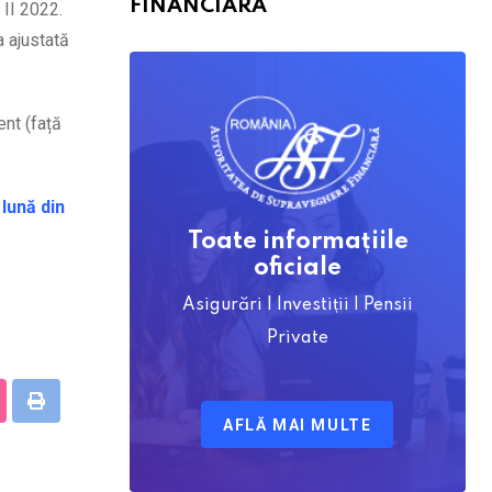
FINANCIARĂ
 II 2022.
a ajustată
ent (față
 lună din
Toate informațiile
oficiale
Asigurări | Investiții | Pensii
Private
tumbleUpon
Print
AFLĂ MAI MULTE