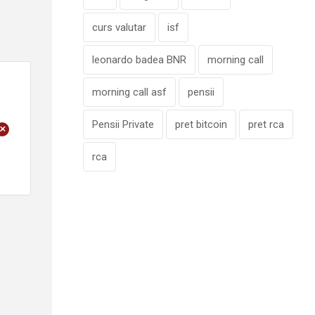
curs valutar
isf
leonardo badea BNR
morning call
morning call asf
pensii
Pensii Private
pret bitcoin
pret rca
+
rca