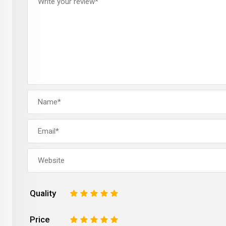
Quality
1
2
3
4
5
Price
1
2
3
4
5