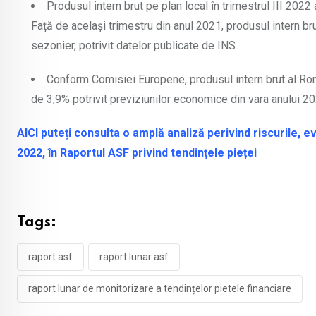
Produsul intern brut pe plan local în trimestrul III 2022
Față de același trimestru din anul 2021, produsul intern bru
sezonier, potrivit datelor publicate de INS.
Conform Comisiei Europene, produsul intern brut al Rom
de 3,9% potrivit previziunilor economice din vara anului 20
AICI puteți consulta o amplă analiză perivind riscurile, ev
2022, în Raportul ASF privind tendințele pieței
Tags:
raport asf
raport lunar asf
raport lunar de monitorizare a tendințelor pietele financiare