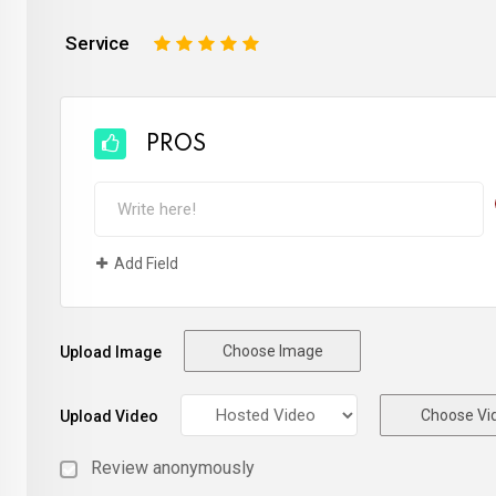
Service
1
2
3
4
5
PROS
Add Field
Choose Image
Upload Image
Choose Vi
Upload Video
Review anonymously