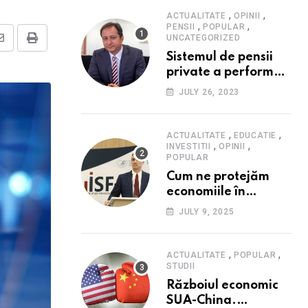
,
,
ACTUALITATE
OPINII
,
,
PENSII
POPULAR
UNCATEGORIZED
Share
Print
Sistemul de pensii
via
private a performat
Email
în 2023: randament
JULY 26, 2023
peste inflație, active
și plăți la maxim
istoric, rol esențial în
,
,
ACTUALITATE
EDUCATIE
,
,
cadrul ofertei
INVESTITII
OPINII
POPULAR
Hidroelectrica,
Cum ne protejăm
reziliența la crize
economiile în
contextul crizei
JULY 9, 2025
fiscale din România-
Valentin Ionescu,
președinte Institutul
,
,
ACTUALITATE
POPULAR
de Studii Financiare
STUDII
(ISF)
Războiul economic
SUA-China.