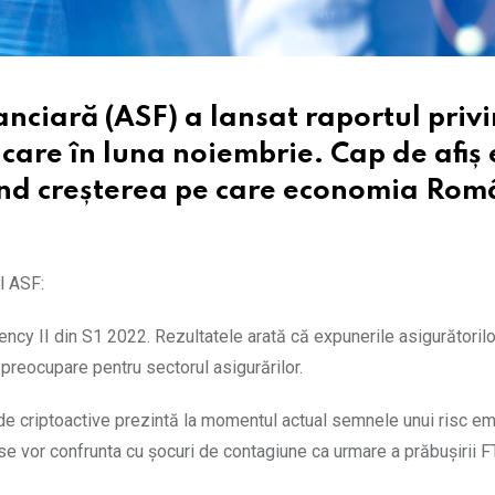
nciară (ASF) a lansat raportul priv
care în luna noiembrie. Cap de afiș 
ind creșterea pe care economia Rom
l ASF:
ency II din S1 2022. Rezultatele arată că expunerile asigurătorilo
 preocupare pentru sectorul asigurărilor.
 de criptoactive prezintă la momentul actual semnele unui risc e
 se vor confrunta cu șocuri de contagiune ca urmare a prăbușirii F