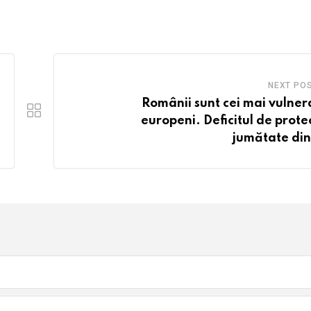
via
Email
NEXT PO
Românii sunt cei mai vulnera
europeni. Deficitul de protec
jumătate din