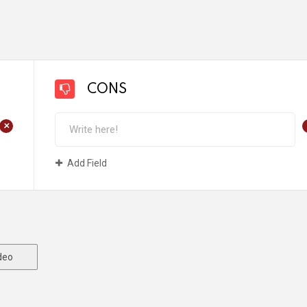
CONS
+
Add Field
deo