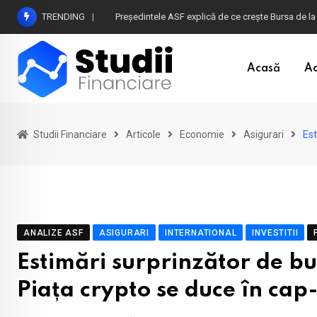
Skip
TRENDING
Atenție la plățile în euro din timpul vacanței în B
to
content
Acasă
Ac
Studii Financiare
Articole
Economie
Asigurari
Est
ANALIZE ASF
ASIGURARI
INTERNATIONAL
INVESTITII
Estimări surprinzător de b
Piața crypto se duce în cap