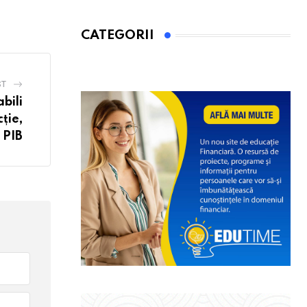
CATEGORII
ST
bili
ție,
 PIB