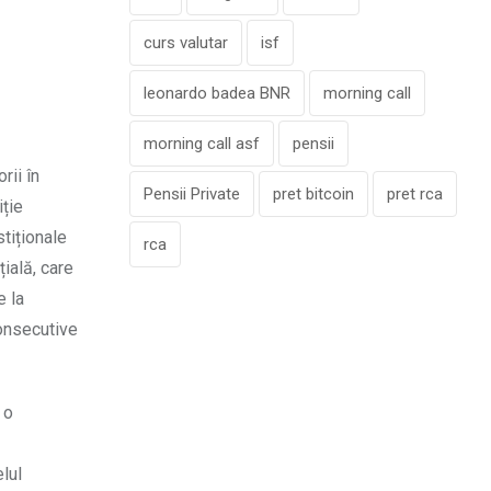
curs valutar
isf
leonardo badea BNR
morning call
morning call asf
pensii
rii în
Pensii Private
pret bitcoin
pret rca
iție
stiționale
rca
țială, care
e la
consecutive
 o
lul