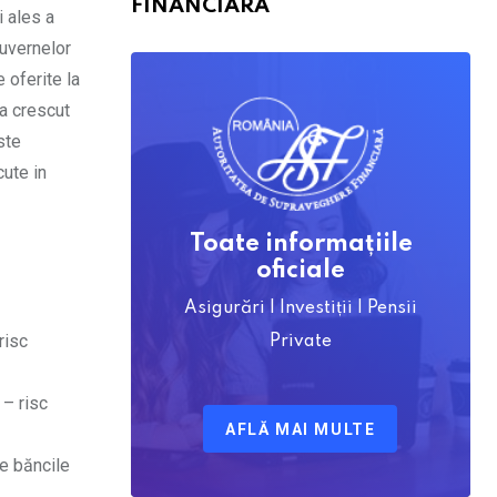
FINANCIARĂ
i ales a
guvernelor
 oferite la
 a crescut
ste
cute in
Toate informațiile
oficiale
Asigurări | Investiții | Pensii
risc
Private
 – risc
AFLĂ MAI MULTE
de băncile