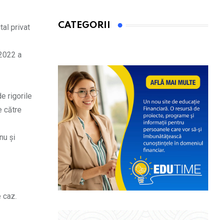
CATEGORII
tal privat
 2022 a
e rigorile
e către
nu și
 caz.