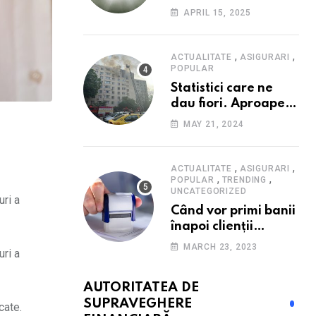
Consumatorii caută
APRIL 15, 2025
promoții pe fondul
scumpirilor, mai ales
la alimente
,
,
ACTUALITATE
ASIGURARI
POPULAR
Statistici care ne
dau fiori. Aproape
20 de case ard zilnic
MAY 21, 2024
în România, iar
pagubele au
explodat. Cum te
,
,
ACTUALITATE
ASIGURARI
,
,
poți proteja cu nici
POPULAR
TRENDING
UNCATEGORIZED
40 de lei pe lună
uri a
Când vor primi banii
înapoi clienții
Euroins care
MARCH 23, 2023
uri a
denunță polițele
RCA? Toți pașii și
AUTORITATEA DE
toate termenele
SUPRAVEGHERE
cate.