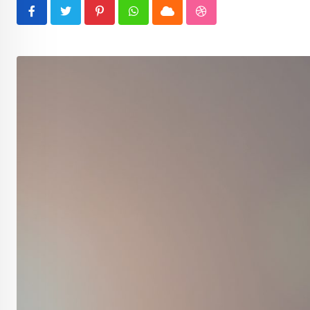
Pinterest
Whatsapp
Cloud
StumbleUpon