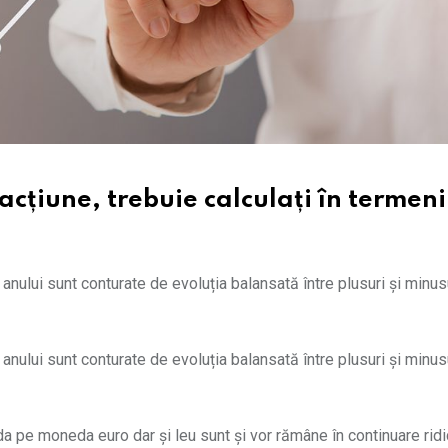
 acțiune, trebuie calculați în termeni
l anului sunt conturate de evoluția balansată între plusuri și minus
l anului sunt conturate de evoluția balansată între plusuri și minus
 pe moneda euro dar și leu sunt și vor rămâne în continuare ridi