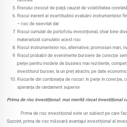
Riscului crescut de piață cauzat de volatilitatea corelată
Riscul inerent al incertitudinii evaluării instrumentelor fina
– risc de neevitat dar
Riscul cumulat de portofoliu investițional, chiar bine dive
materializat cumulativ acest risc
Riscul instrumentelor noi, alternative; promisiuni mari, li
Riscul probabil de evenimente bursiere de corecție semn
pieței pentru modele de busines mai reziliente, competiti
investitorul bursier, la un preț atractiv, pe date economi
Riscurile din combinația de riscuri: în piețe în corecție, c
speranța de randament superior
Prima de risc investițional: mai merită riscat investiționa
Prima de risc investițional este un subiect pe care facultăț
Succint, prima de risc măsoară avantajul investițional al inves