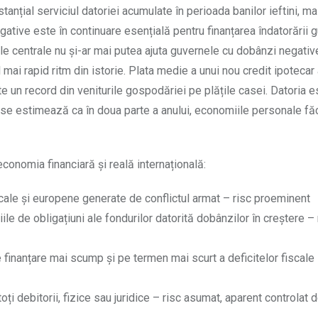
nțial serviciul datoriei acumulate în perioada banilor ieftini, ma
tive este în continuare esențială pentru finanțarea îndatorării 
ile centrale nu și-ar mai putea ajuta guvernele cu dobânzi negative
el mai rapid ritm din istorie. Plata medie a unui nou credit ipotecar
te un record din veniturile gospodăriei pe plățile casei. Datoria e
 se estimează ca în doua parte a anului, economiile personale fă
economia financiară și reală internațională:
cale și europene generate de conflictul armat – risc proeminent
liile de obligațiuni ale fondurilor datorită dobânzilor în creștere – 
e finanțare mai scump și pe termen mai scurt a deficitelor fiscale
oți debitorii, fizice sau juridice – risc asumat, aparent controlat 