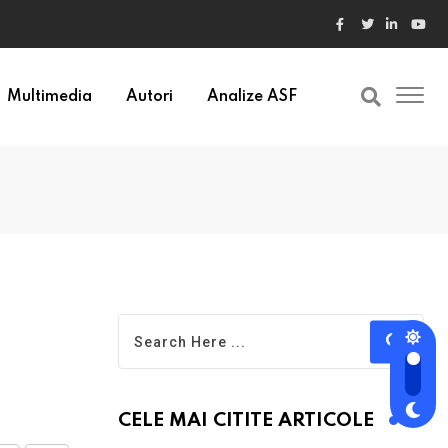
ele din Bulgaria au valori cu 30% mai mari
Multimedia
Autori
Analize ASF
CELE MAI CITITE ARTICOLE