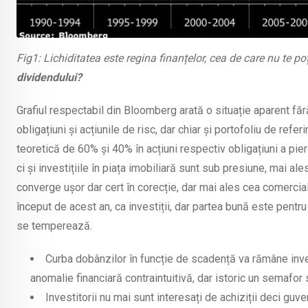
Fig1: Lichiditatea este regina finanțelor, cea de care nu te poț
dividendului?
Grafiul respectabil din Bloomberg arată o situație aparent fără
obligațiuni și acțiunile de risc, dar chiar și portofoliu de ref
teoretică de 60% și 40% în acțiuni respectiv obligațiuni a pierd
ci și investițiile în piața imobiliară sunt sub presiune, mai al
converge ușor dar cert în corecție, dar mai ales cea comercial
început de acest an, ca investiții, dar partea bună este pentru
se temperează.
Curba dobânzilor în funcție de scadență va rămâne inv
anomalie financiară contraintuitivă, dar istoric un semafo
Investitorii nu mai sunt interesați de achiziții deci g