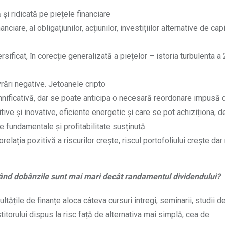
 și ridicată pe piețele financiare
nciare, al obligațiunilor, acțiunilor, investițiilor alternative de capi
rsificat, în corecție generalizată a piețelor – istoria turbulenta a
vrări negative. Jetoanele cripto
ificativă, dar se poate anticipa o necesară reordonare impusă d
ve și inovative, eficiente energetic și care se pot achiziționa, d
ce fundamentale și profitabilitate susținută.
orelația pozitivă a riscurilor crește, riscul portofoliului crește dar 
l când dobânzile sunt mai mari decât randamentul dividendului?
ile de finanțe aloca câteva cursuri întregi, seminarii, studii de
titorului dispus la risc față de alternativa mai simplă, cea de