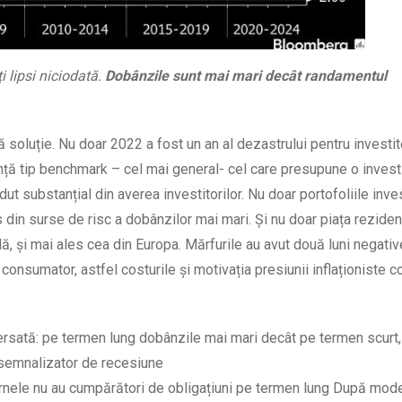
i lipsi niciodată.
Dobânzile sunt mai mari decât randamentul
 soluție. Nu doar 2022 a fost un an al dezastrului pentru investito
erință tip benchmark – cel mai general- cel care presupune o invest
ut substanțial din averea investitorilor. Nu doar portofoliile inve
es din surse de risc a dobânzilor mai mari. Și nu doar piața reziden
ă, și mai ales cea din Europa. Mărfurile au avut două luni negativ
 consumator, astfel costurile și motivația presiunii inflaționiste 
ersată: pe termen lung dobânzile mai mari decât pe termen scurt,
r semnalizator de recesiune
uvernele nu au cumpărători de obligațiuni pe termen lung După mode