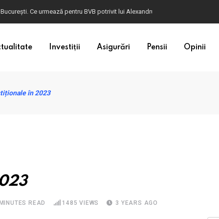
ulgaria. Dacă în România cele mai falsificate bancnote sunt cele de 50 de euro, c
tualitate
Investiții
Asigurări
Pensii
Opinii
tiționale în 2023
2023
 MINUTES READ
1485
VIEWS
3 YEARS AGO