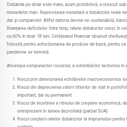
Dobânda pe dolar este mare, acum prohibitivă, a crescut substa
monedelor mari. Represiunea monetară a dobânzilor reale nega
dar și companiilor. Altfel datoria devine ne-sustenabilă, bănc
finanțarea deficitelor. Între timp, ratele dobânzilor cresc în c
cu 60% în doar 18 luni. Cetățeanul financiar obișnuit cheltuieș
folosită pentru achiziționarea de produse de bază, pentru ca
pandemie se termină.
Anvelopa compunerilor riscurilor, a schimbărilor tectonice în 
Riscul prin deteriorarea echilibrelor macroeconomice lo
Riscul din deprecierea valorii titlurilor de stat în portofo
important, dar nu permanent
Riscul de încetinire a ritmului de creștere economică, d
omniprezent în lumea dezvoltată (parțial SUA)
Riscul creșterii ratelor dobânzilor la împrumuturi pentru t
centrale