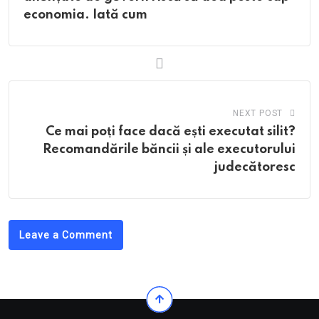
economia. Iată cum
NEXT POST
Ce mai poți face dacă ești executat silit?
Recomandările băncii și ale executorului
judecătoresc
Leave a Comment