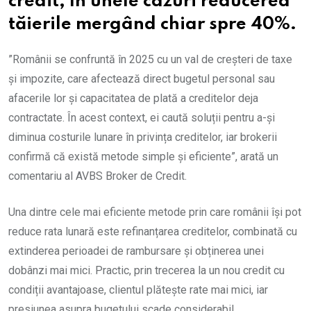
credit, în unele cazuri reducerea
tăierile mergând chiar spre 40%.
”Românii se confruntă în 2025 cu un val de creșteri de taxe
și impozite, care afectează direct bugetul personal sau
afacerile lor și capacitatea de plată a creditelor deja
contractate. În acest context, ei caută soluții pentru a-și
diminua costurile lunare în privința creditelor, iar brokerii
confirmă că există metode simple și eficiente”, arată un
comentariu al AVBS Broker de Credit.
Una dintre cele mai eficiente metode prin care românii își pot
reduce rata lunară este refinanțarea creditelor, combinată cu
extinderea perioadei de rambursare și obținerea unei
dobânzi mai mici. Practic, prin trecerea la un nou credit cu
condiții avantajoase, clientul plătește rate mai mici, iar
presiunea asupra bugetului scade considerabil.