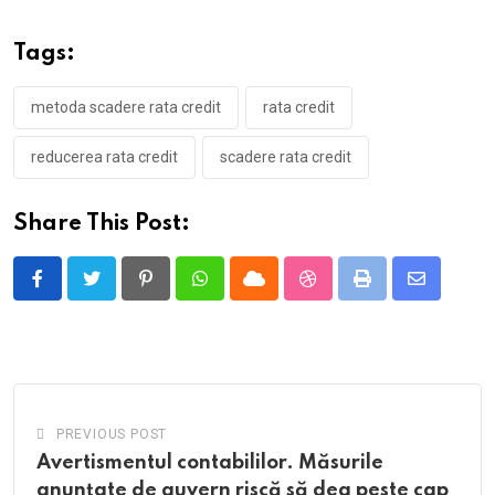
Tags:
metoda scadere rata credit
rata credit
reducerea rata credit
scadere rata credit
Share This Post:
Pinterest
Whatsapp
Cloud
StumbleUpon
Print
Share
via
Email
PREVIOUS POST
Avertismentul contabililor. Măsurile
anunțate de guvern riscă să dea peste cap