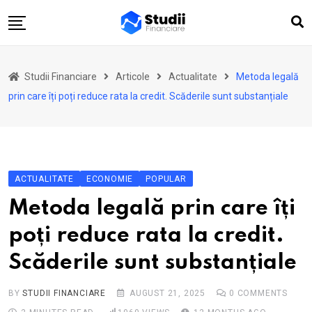
Skip
to
content
Acasă
Studii Financiare
Articole
Actualitate
Metoda legală
Actualitate
prin care îți poți reduce rata la credit. Scăderile sunt substanțiale
Investiții
Asigurări
Pensii
ACTUALITATE
ECONOMIE
POPULAR
Opinii
Metoda legală prin care îți
Multimedia
poți reduce rata la credit.
Autori
Scăderile sunt substanțiale
Analize ASF
BY
STUDII FINANCIARE
AUGUST 21, 2025
0
COMMENTS