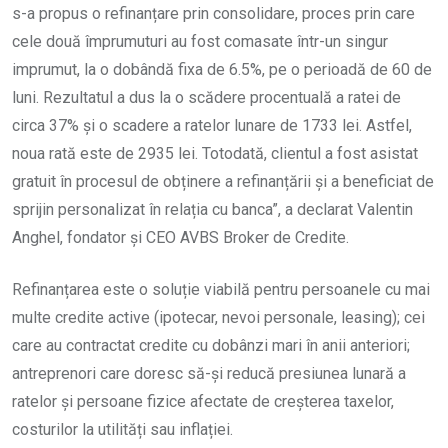
s-a propus o refinanțare prin consolidare, proces prin care
cele două împrumuturi au fost comasate într-un singur
imprumut, la o dobândă fixa de 6.5%, pe o perioadă de 60 de
luni. Rezultatul a dus la o scădere procentuală a ratei de
circa 37% și o scadere a ratelor lunare de 1733 lei. Astfel,
noua rată este de 2935 lei. Totodată, clientul a fost asistat
gratuit în procesul de obținere a refinanțării și a beneficiat de
sprijin personalizat în relația cu banca”, a declarat Valentin
Anghel, fondator și CEO AVBS Broker de Credite.
Refinanțarea este o soluție viabilă pentru persoanele cu mai
multe credite active (ipotecar, nevoi personale, leasing); cei
care au contractat credite cu dobânzi mari în anii anteriori;
antreprenori care doresc să-și reducă presiunea lunară a
ratelor și persoane fizice afectate de creșterea taxelor,
costurilor la utilități sau inflației.