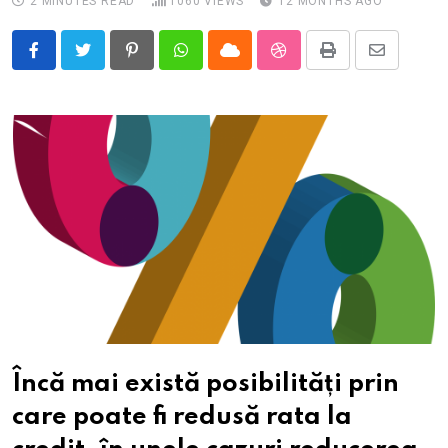
2 MINUTES READ
1060
VIEWS
12 MONTHS AGO
Pinterest
Whatsapp
Cloud
StumbleUpon
Print
Share
via
Email
Încă mai există posibilități prin
care poate fi redusă rata la