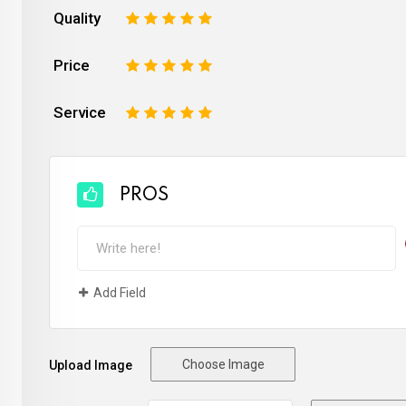
Quality
1
2
3
4
5
Price
1
2
3
4
5
Service
1
2
3
4
5
PROS
Add Field
Choose Image
Upload Image