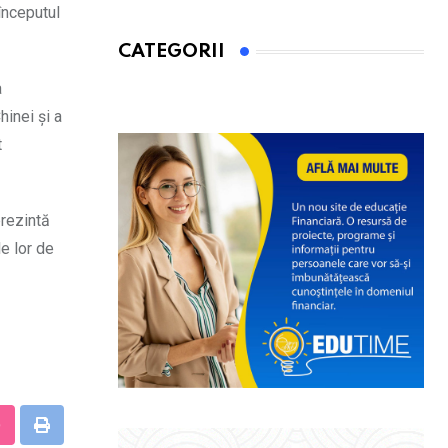
 începutul
CATEGORII
a
hinei și a
t
prezintă
e lor de
tumbleUpon
Print