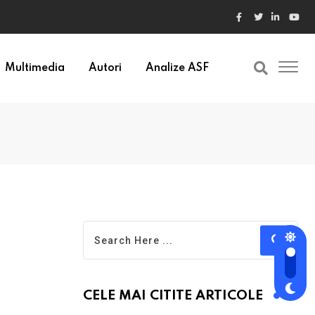
ele din Bulgaria au valori cu 30% mai mari
Multimedia
Autori
Analize ASF
CELE MAI CITITE ARTICOLE