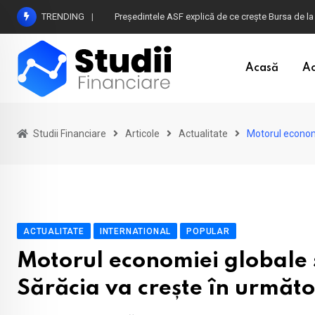
Skip
TRENDING
Atenție la plățile în euro din timpul vacanței în B
to
content
Acasă
Ac
Studii Financiare
Articole
Actualitate
Motorul economi
ACTUALITATE
INTERNATIONAL
POPULAR
Motorul economiei globale 
Sărăcia va crește în următor