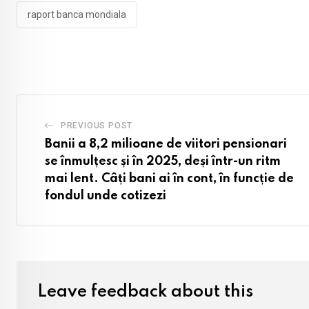
raport banca mondiala
PREVIOUS POST
Banii a 8,2 milioane de viitori pensionari
se înmulțesc și în 2025, deși într-un ritm
mai lent. Câți bani ai în cont, în funcție de
fondul unde cotizezi
Leave feedback about this