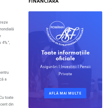
FINANCIARĂ
treze
 mondială
e
 4%.”,
Toate informațiile
oficiale
Asigurări | Investiții | Pensii
pentru
Private
că a
AFLĂ MAI MULTE
.Cu toate
cent din