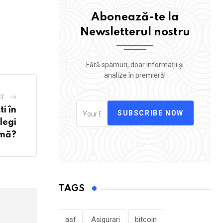
Abonează-te la
Newsletterul nostru
Fără spamuri, doar informații și
analize în premieră!
ST
i în
SUBSCRIBE NOW
legi
imă?
TAGS
asf
Asigurari
bitcoin