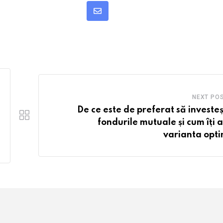
Share
via
Email
NEXT PO
De ce este de preferat să investeșt
fondurile mutuale și cum îți a
varianta opt