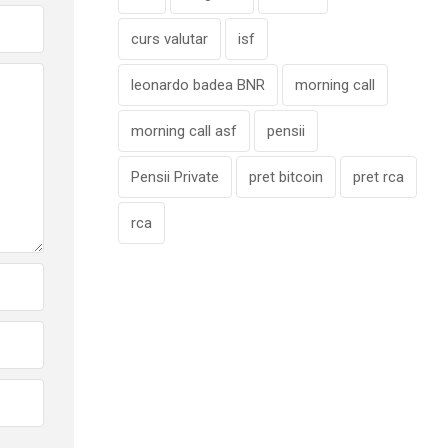
curs valutar
isf
leonardo badea BNR
morning call
morning call asf
pensii
Pensii Private
pret bitcoin
pret rca
rca