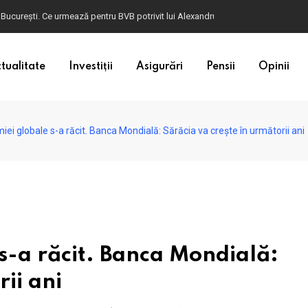
ulgaria. Dacă în România cele mai falsificate bancnote sunt cele de 50 de euro, c
tualitate
Investiții
Asigurări
Pensii
Opinii
ei globale s-a răcit. Banca Mondială: Sărăcia va crește în următorii ani
s-a răcit. Banca Mondială:
ii ani