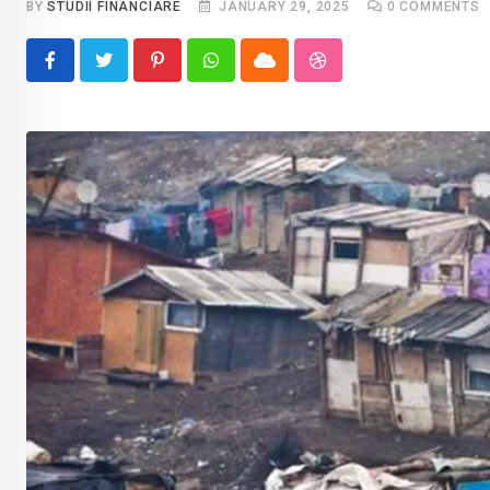
BY
STUDII FINANCIARE
JANUARY 29, 2025
0
COMMENTS
Pinterest
Whatsapp
Cloud
StumbleUpon