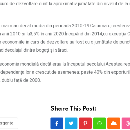
n curs de dezvoltare sunt la aproximativ jumătate din nivelul de la
ori mai mari decât media din perioada 2010-19.Ca urmare,creștere
 anii 2010 și la3,5% în anii 2020.Începând din 2014,cu excepția C
 în economiile în curs de dezvoltare au fost cu o jumătate de punc
 decalajul dintre bogați și săraci.
 economia mondială decât erau la începutul secolului.Acestea re
rdependența lor a crescut,de asemenea: peste 40% din exporturil
, dublu față de 2000.
Share This Post:
ergente
Pinterest
Whatsapp
Cloud
S