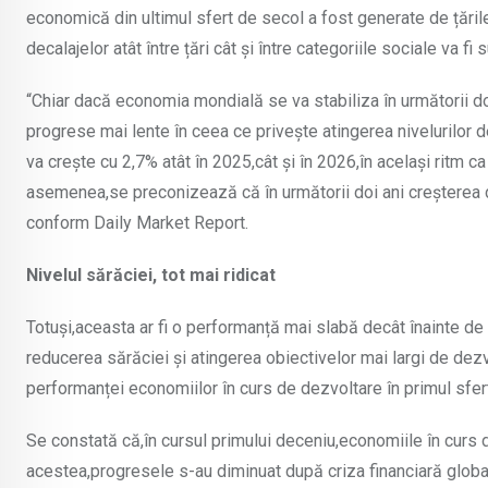
economică din ultimul sfert de secol a fost generate de țări
decalajelor atât între țări cât și între categoriile sociale va fi 
“Chiar dacă economia mondială se va stabiliza în următorii d
progrese mai lente în ceea ce privește atingerea nivelurilo
va crește cu 2,7% atât în 2025,cât și în 2026,în același ritm c
asemenea,se preconizează că în următorii doi ani creșterea d
conform Daily Market Report.
Nivelul sărăciei, tot mai ridicat
Totuși,aceasta ar fi o performanță mai slabă decât înainte de
reducerea sărăciei și atingerea obiectivelor mai largi de de
performanței economiilor în curs de dezvoltare în primul sfert
Se constată că,în cursul primului deceniu,economiile în curs 
acestea,progresele s-au diminuat după criza financiară globa