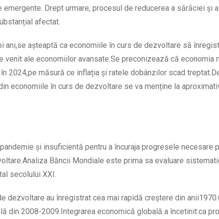
le emergente. Drept urmare, procesul de reducerea a sărăciei și a
substanțial afectat.
oi ani,se așteaptă ca economiile în curs de dezvoltare să înregis
r de venit ale economiilor avansate.Se preconizează că economia
a în 2024,pe măsură ce inflația și ratele dobânzilor scad treptat.D
in economiile în curs de dezvoltare se va menține la aproximativ
 pandemie și insuficientă pentru a încuraja progresele necesare 
zvoltare.Analiza Băncii Mondiale este prima sa evaluare sistemati
al secolului XXI.
de dezvoltare au înregistrat cea mai rapidă creștere din anii1970
lă din 2008-2009.Integrarea economică globală a încetinit:ca pro