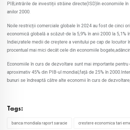
PIB,intrările de investiții străine directe(ISD)în economiile î
anilor 2000.
Noile restricții comerciale globale în 2024 au fost de cinci 
economică globală a scăzut-de la 5,9% în anii 2000 la 5,1% în
Indiei,ratele medii de creștere a venitului pe cap de locuitor
procentual mai mici decât cele din economiile bogate,adâncind
Economiile în curs de dezvoltare sunt mai importante pentru
aproximativ 45% din PIB-ul mondial,față de 25% în 2000.Inte
bunuri se îndreaptă către alte economii în curs de dezvoltare
Tags:
banca mondiala raport saracie
crestere economica tari em