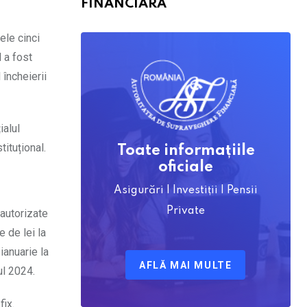
FINANCIARĂ
ele cinci
l a fost
 încheierii
ialul
ituțional.
Toate informațiile
oficiale
Asigurări | Investiții | Pensii
Private
 autorizate
 de lei la
ianuarie la
AFLĂ MAI MULTE
ul 2024.
fix.