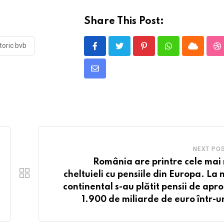
Share This Post:
toric bvb
Pinterest
Whatsapp
Cloud
S
Share
via
Email
NEXT PO
România are printre cele mai 
cheltuieli cu pensiile din Europa. La 
continental s-au plătit pensii de apr
1.900 de miliarde de euro într-u