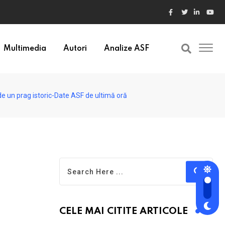
ele din Bulgaria au valori cu 30% mai mari
Multimedia
Autori
Analize ASF
de un prag istoric-Date ASF de ultimă oră
CELE MAI CITITE ARTICOLE