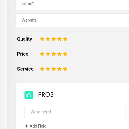
Quality
1
2
3
4
5
Price
1
2
3
4
5
Service
1
2
3
4
5
PROS
Add Field