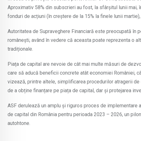
Aproximativ 58% din subscrieri au fost, la sfârșitul lunii mai,
fonduri de acțiuni (în creștere de la 15% la finele lunii martie),
Autoritatea de Supraveghere Financiară este preocupată în p
românești, având în vedere că aceasta poate reprezenta o alt
tradiționale.
Piața de capital are nevoie de cât mai multe măsuri de dezvolt
care să aducă beneficii concrete atât economiei României, cât ș
vizează, printre altele, simplificarea procedurilor atragerii de
de a obține finanțare pe piața de capital, dar și protejarea in
ASF derulează un amplu și riguros proces de implementare a o
de capital din România pentru perioada 2023 – 2026, un pilon 
autohtone.