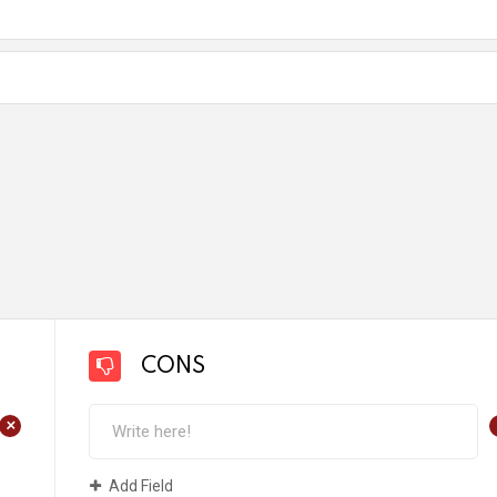
CONS
+
Add Field