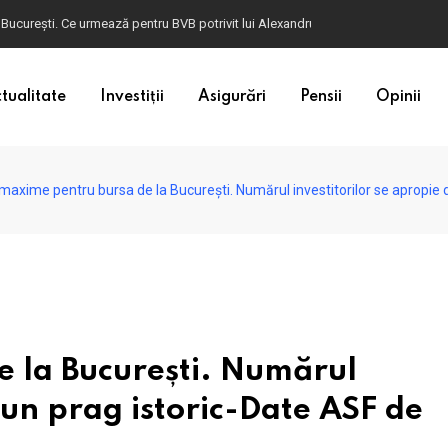
ulgaria. Dacă în România cele mai falsificate bancnote sunt cele de 50 de euro, c
tualitate
Investiții
Asigurări
Pensii
Opinii
 maxime pentru bursa de la București. Numărul investitorilor se apropie 
 la București. Numărul
 un prag istoric-Date ASF de