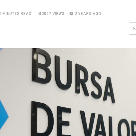
2 MINUTES READ
2057
VIEWS
2 YEARS AGO