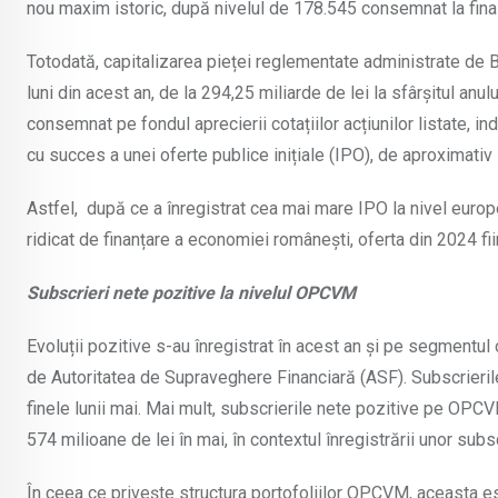
nou maxim istoric, după nivelul de 178.545 consemnat la finalu
Totodată, capitalizarea pieței reglementate administrate de Bu
luni din acest an, de la 294,25 miliarde de lei la sfârșitul anul
consemnat pe fondul aprecierii cotațiilor acțiunilor listate, i
cu succes a unei oferte publice inițiale (IPO), de aproximativ
Astfel, după ce a înregistrat cea mai mare IPO la nivel europe
ridicat de finanțare a economiei românești, oferta din 2024 fi
Subscrieri nete pozitive la nivelul OPCVM
Evoluții pozitive s-au înregistrat în acest an și pe segmentu
de Autoritatea de Supraveghere Financiară (ASF). Subscrierile
finele lunii mai. Mai mult, subscrierile nete pozitive pe OPCVM
574 milioane de lei în mai, în contextul înregistrării unor subs
În ceea ce privește structura portofoliilor OPCVM, aceasta es