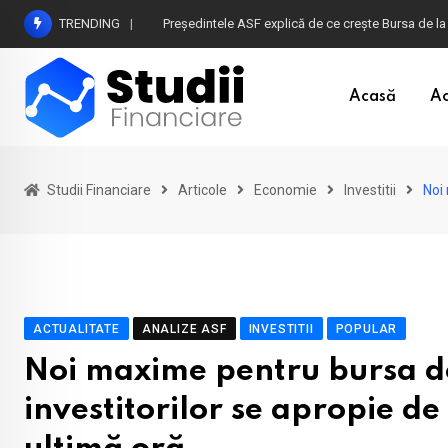
Skip
TRENDING
Atenție la plățile în euro din timpul vacanței în B
to
content
Acasă
Ac
Studii Financiare
Articole
Economie
Investitii
Noi
ACTUALITATE
ANALIZE ASF
INVESTITII
POPULAR
Noi maxime pentru bursa de
investitorilor se apropie de