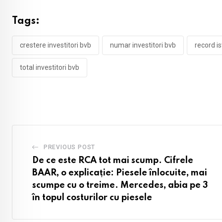
Tags:
crestere investitori bvb
numar investitori bvb
record is
total investitori bvb
PREVIOUS POST
De ce este RCA tot mai scump. Cifrele
BAAR, o explicație: Piesele înlocuite, mai
scumpe cu o treime. Mercedes, abia pe 3
în topul costurilor cu piesele