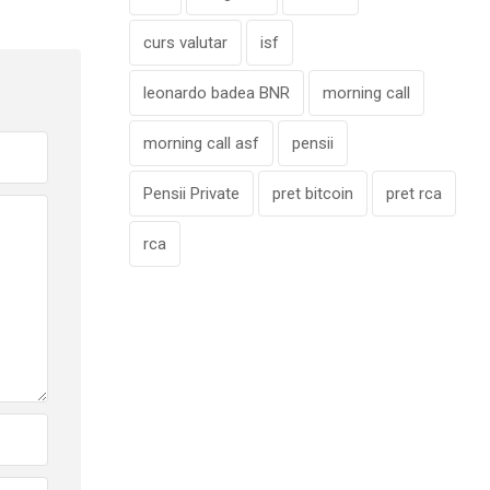
curs valutar
isf
leonardo badea BNR
morning call
morning call asf
pensii
Pensii Private
pret bitcoin
pret rca
rca