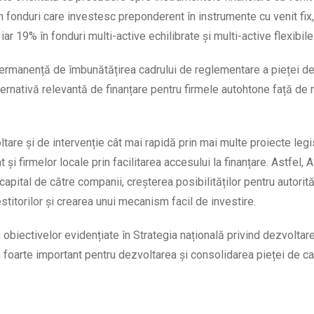
 în fonduri care investesc preponderent în instrumente cu venit fix
 iar 19% în fonduri multi-active echilibrate și multi-active flexibile
ermanență de îmbunătățirea cadrului de reglementare a pieței de
ernativă relevantă de finanțare pentru firmele autohtone față de
are și de intervenție cât mai rapidă prin mai multe proiecte legis
i firmelor locale prin facilitarea accesului la finanțare. Astfel, 
 capital de către companii, creșterea posibilităților pentru autorită
vestitorilor și crearea unui mecanism facil de investire.
biectivelor evidențiate în Strategia națională privind dezvoltare
foarte important pentru dezvoltarea și consolidarea pieței de ca