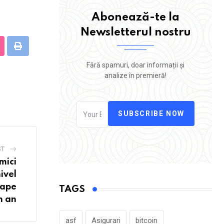
Abonează-te la
Newsletterul nostru
tumbleUpon
Print
Fără spamuri, doar informații și
analize în premieră!
SUBSCRIBE NOW
ST
mici
nivel
oape
TAGS
n an
asf
Asigurari
bitcoin