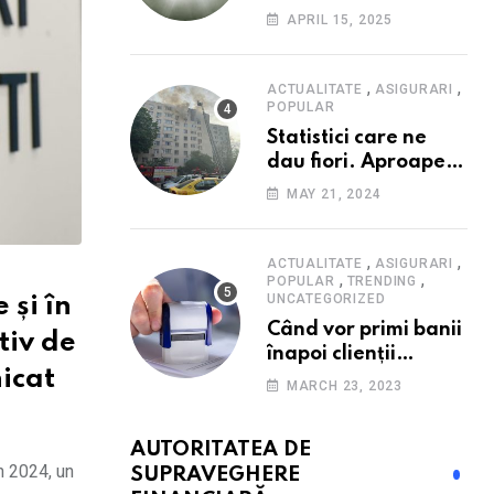
Consumatorii caută
APRIL 15, 2025
promoții pe fondul
scumpirilor, mai ales
la alimente
,
,
ACTUALITATE
ASIGURARI
POPULAR
Statistici care ne
dau fiori. Aproape
20 de case ard zilnic
MAY 21, 2024
în România, iar
pagubele au
explodat. Cum te
,
,
ACTUALITATE
ASIGURARI
,
,
poți proteja cu nici
POPULAR
TRENDING
UNCATEGORIZED
 și în
40 de lei pe lună
Când vor primi banii
tiv de
înapoi clienții
icat
Euroins care
MARCH 23, 2023
denunță polițele
RCA? Toți pașii și
AUTORITATEA DE
toate termenele
in 2024, un
SUPRAVEGHERE