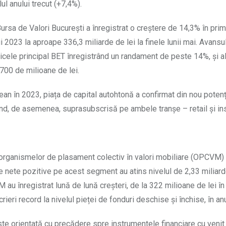
l anului trecut (+7,4%).
rsa de Valori București a înregistrat o creștere de 14,3% în prim
ui 2023 la aproape 336,3 miliarde de lei la finele lunii mai. Avansu
ndicele principal BET înregistrând un randament de peste 14%, și al
 700 de milioane de lei.
an în 2023, piața de capital autohtonă a confirmat din nou potenț
ind, de asemenea, suprasubscrisă pe ambele tranșe – retail și inst
l organismelor de plasament colectiv în valori mobiliare (OPCVM)
 nete pozitive pe acest segment au atins nivelul de 2,33 miliarde
 au înregistrat lună de lună creșteri, de la 322 milioane de lei în 
crieri record la nivelul pieței de fonduri deschise și închise, în an
te orientată cu precădere spre instrumentele financiare cu venit 