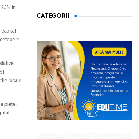
, 23% în
.
CATEGORII
 capital
 metodele
lative,
ASF
țile locale
a pieței
pital