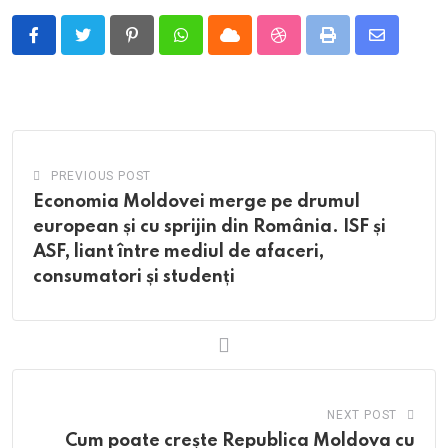
Pinterest
Whatsapp
Cloud
StumbleUpon
Print
Share
via
Email
PREVIOUS POST
Economia Moldovei merge pe drumul
european și cu sprijin din România. ISF și
ASF, liant între mediul de afaceri,
consumatori și studenți
NEXT POST
Cum poate crește Republica Moldova cu