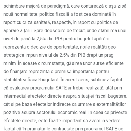
schimbare majoră de paradigmă, care conturează o așa-zisă
nouă normalitate: politica fiscală a fost cea dominată în
raport cu criza sanitară, respectiv, în raport cu politica de
apărare a țării. Spre deosebire de trecut, unde stabilirea unui
nivel de până la 2,5% din PIB pentru bugetul apărării
reprezenta o decizie de oportunitate, noile realități geo-
strategice impun nivelul de 2,5% din PIB drept un prag
minim. În aceste circumstanțe, găsirea unor surse eficiente
de finanțare reprezintă o premisă importantă pentru
stabilitatea fiscal-bugetară. În acest sens, subliniez faptul
că evaluarea programului SAFE ar trebui realizată, atât prin
intermediul efectelor directe asupra situației fiscal-bugetare,
cât și pe baza efectelor indirecte ca urmare a externalităților
pozitive asupra sectorului economic real. În ceea ce privește
efectele directe, este foarte important să avem în vedere
faptul că împrumuturile contractate prin programul SAFE se