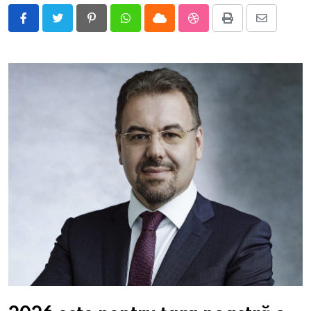
Pinterest
Whatsapp
Cloud
StumbleUpon
Print
Share
via
Email