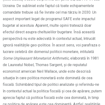
Ucraina. De subliniat este faptul că toate echipamentele
comandate trebuie să fie livrate cel mai târziu în 2030. Un
aspect important legat de programul SAFE este impactul
bugetar al acestuia. Aparent, multe opinii tratează doar
efectul direct asupra cheltuielilor bugetare. Însă această
perspectivă nu este adecvată în contextul actual, întrucât
ignoră realitățile geo-politice. În acest sens, voi parafraza o
lucrare celebră din domeniul politicii monetare, intitulată
Some Unpleasant Monetarist Arithmetic
, elaborată în 1981
de Laureatul Nobel, Thomas Sargent, și de reputatul
economist american Neil Wallace, unde este descrisă
situația în care politica monetară este dominată de cea
fiscală. Schimbând tipul de politici analizate și referindu-ne
în contextul actual la politica fiscală și cea de apărare, putem
aprecia faptul că politica fiscală este cea dominată, în timp
ce politica de apărare este cea dominantă. Astfel, realitățile