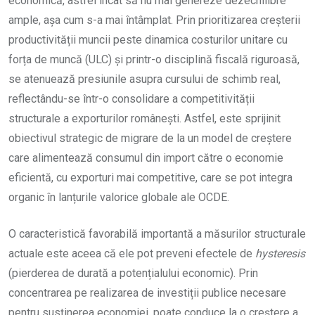
economică, astfel încât să nu mai genereze dezechilibre
ample, așa cum s-a mai întâmplat. Prin prioritizarea creșterii
productivității muncii peste dinamica costurilor unitare cu
forța de muncă (ULC) și printr-o disciplină fiscală riguroasă,
se atenuează presiunile asupra cursului de schimb real,
reflectându-se într-o consolidare a competitivității
structurale a exporturilor românești. Astfel, este sprijinit
obiectivul strategic de migrare de la un model de creștere
care alimentează consumul din import către o economie
eficientă, cu exporturi mai competitive, care se pot integra
organic în lanțurile valorice globale ale OCDE.
O caracteristică favorabilă importantă a măsurilor structurale
actuale este aceea că ele pot preveni efectele de
hysteresis
(pierderea de durată a potențialului economic). Prin
concentrarea pe realizarea de investiții publice necesare
pentru susținerea economiei, poate conduce la o creștere a