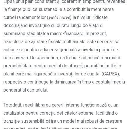
Lipsa unui plan consistent și coerent în timp pentru revenirea
la finanțe publice sustenabile a contribuit la menținerea
curbei randamentelor (
yield curve
) la niveluri ridicate,
descurajând investițiile cu durată lungă de viață și
subminând stabilitatea macro-financiară. În prezent,
traiectoria de ajustare fiscală multianuală este necesar să
acționeze pentru reducerea graduală a nivelului primei de
risc suveran. De asemenea, ea trebuie să aducă mai multă
predictibilitate pentru mediul de afaceri, permițând astfel o
planificare mai riguroasă a investițiilor de capital (CAPEX),
respectiv o contribuție la diminuarea în timp a costului mediu
ponderat al capitalului.
Totodată, reechilibrarea cererii interne funcționează ca un
catalizator pentru corecția deficitelor externe, facilitând o
tranziție sustenabilă către un model mai robust de creștere