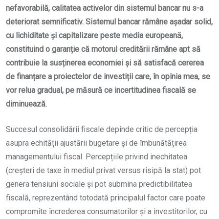
nefavorabilă, calitatea activelor din sistemul bancar nu s-a
deteriorat semnificativ. Sistemul bancar rămâne așadar solid,
cu lichiditate și capitalizare peste media europeană,
constituind o garanție că motorul creditării rămâne apt să
contribuie la susținerea economiei și să satisfacă cererea
de finanțare a proiectelor de investiții care, în opinia mea, se
vor relua gradual, pe măsură ce incertitudinea fiscală se
diminuează.
Succesul consolidării fiscale depinde critic de percepția
asupra echității ajustării bugetare și de îmbunătățirea
managementului fiscal. Percepțiile privind inechitatea
(creșteri de taxe în mediul privat versus risipă la stat) pot
genera tensiuni sociale și pot submina predictibilitatea
fiscală, reprezentând totodată principalul factor care poate
compromite încrederea consumatorilor și a investitorilor, cu