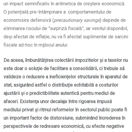
un impact semnificativ în aritmetica de creștere economică.
O potențială pre-întâmpinare a comportamentului de
economisire defensivă (
precautionary savings
) depinde de
eliminarea riscului de ”surpriză fiscală”, iar venitul disponibil,
deși afectat de inflație, nu va fi afectat suplimentar de sarcini
fiscale ad-hoc în mijlocul anului.
De aceea, îmbunătățirea colectării impozitelor și a taxelor nu
este doar o soluție de facilitare a consolidării, ci trebuie să
valideze o reducere a ineficiențelor structurale în aparatul de
stat, asigurând astfel o distribuție echitabilă a costurilor
ajustării și o predictibilitate autentică pentru mediul de
afaceri. Existența unor decalaje între rigoarea impusă
mediului privat și ritmul reformelor în sectorul public poate fi
un important factor de distorsiune, subminând încrederea în
perspectivele de redresare economică, cu efecte negative