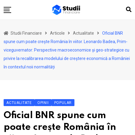
Skip
to
content
Acasă
Studii Financiare
Articole
Actualitate
Oficial BNR
Actualitate
spune cum poate crește România în viitor. Leonardo Badea, Prim-
Investiții
viceguvernator: Perspective macroeconomice și geo-strategice cu
privire la recalibrarea modelului de creștere economică a României
Asigurări
în contextul noii normalități
Pensii
Opinii
Multimedia
ACTUALITATE
Autori
OPINII
POPULAR
Oficial BNR spune cum
Analize ASF
poate crește România în