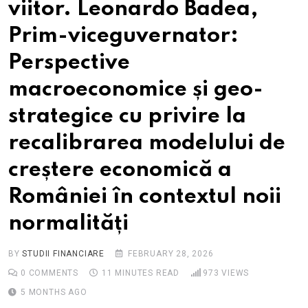
viitor. Leonardo Badea,
Prim-viceguvernator:
Perspective
macroeconomice și geo-
strategice cu privire la
recalibrarea modelului de
creștere economică a
României în contextul noii
normalități
BY
STUDII FINANCIARE
FEBRUARY 28, 2026
0
COMMENTS
11 MINUTES READ
973
VIEWS
5 MONTHS AGO