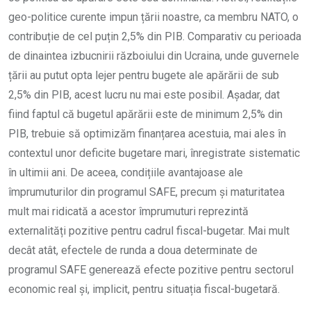
geo-politice curente impun țării noastre, ca membru NATO, o
contribuție de cel puțin 2,5% din PIB. Comparativ cu perioada
de dinaintea izbucnirii războiului din Ucraina, unde guvernele
țării au putut opta lejer pentru bugete ale apărării de sub
2,5% din PIB, acest lucru nu mai este posibil. Așadar, dat
fiind faptul că bugetul apărării este de minimum 2,5% din
PIB, trebuie să optimizăm finanțarea acestuia, mai ales în
contextul unor deficite bugetare mari, înregistrate sistematic
în ultimii ani. De aceea, condițiile avantajoase ale
împrumuturilor din programul SAFE, precum și maturitatea
mult mai ridicată a acestor împrumuturi reprezintă
externalități pozitive pentru cadrul fiscal-bugetar. Mai mult
decât atât, efectele de runda a doua determinate de
programul SAFE generează efecte pozitive pentru sectorul
economic real și, implicit, pentru situația fiscal-bugetară.