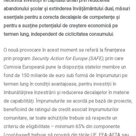
necesită investiții în capitalul uman prin reducerea
abandonului școlar și extinderea învățământului dual, măsuri
esențiale pentru a corecta decalajele de competențe și
pentru a susține potențialul de creștere economică pe
termen lung, independent de ciclicitatea consumului.
O nouă provocare în acest moment se referă la finanțarea
prin program
Security Action for Europe (SAFE)
, prin care
Comisia Europeană pune la dispoziția statelor membre un
fond de 150 miliarde de euro sub formă de împrumuturi pe
termen lung în condiții avantajoase, pentru investiții în
îmbunătățirea înzestrării și reducerea decalajelor în materie
de capabilități. Împrumuturile se acordă pe bază de proiecte,
beneficiind de ratingul de credit asociat împrumuturilor
comunitare, iar toate achizițiile trebuie să respecte un
criteriu de eligibilitate – minimum 65% din componente
(
cost-based
) trebuie să provină din țările UE, EEA-AFTA sau