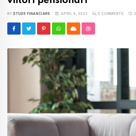
viitori pensionari
BY
STUDII FINANCIARE
APRIL 6, 2023
0
COMMENTS
Pinterest
Whatsapp
Cloud
StumbleUpon