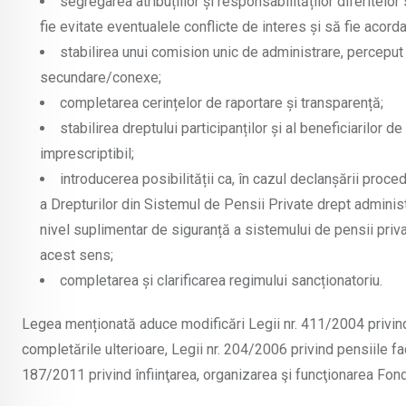
segregarea atribuțiilor și responsabilităților diferitelo
fie evitate eventualele conflicte de interes și să fie acord
stabilirea unui comision unic de administrare, perceput d
secundare/conexe;
completarea cerințelor de raportare și transparență;
stabilirea dreptului participanților și al beneficiarilor d
imprescriptibil;
introducerea posibilității ca, în cazul declanșării pro
a Drepturilor din Sistemul de Pensii Private drept administr
nivel suplimentar de siguranță a sistemului de pensii privat
acest sens;
completarea și clarificarea regimului sancționatoriu.
Legea menționată aduce modificări Legii nr. 411/2004 privind f
completările ulterioare, Legii nr. 204/2006 privind pensiile fac
187/2011 privind înfiinţarea, organizarea şi funcţionarea Fond