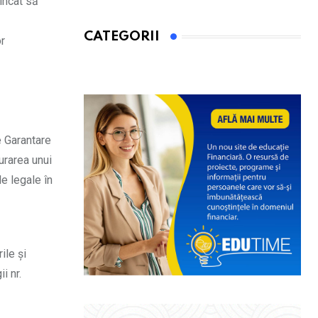
 încât să
CATEGORII
or
e Garantare
urarea unui
le legale în
ile și
i nr.