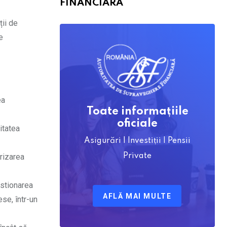
FINANCIARĂ
ții de
e
ea
Toate informațiile
oficiale
itatea
Asigurări | Investiții | Pensii
rizarea
Private
estionarea
AFLĂ MAI MULTE
ese, într-un