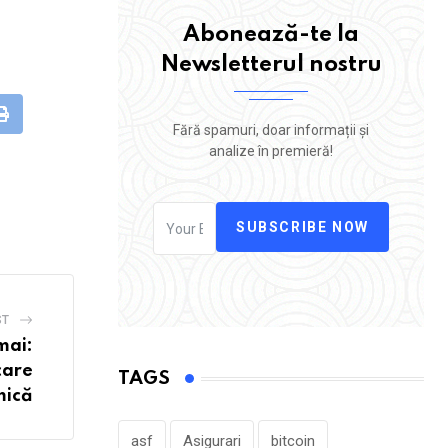
Abonează-te la
Newsletterul nostru
leUpon
Print
Fără spamuri, doar informații și
analize în premieră!
SUBSCRIBE NOW
ST
mai:
care
TAGS
mică
asf
Asigurari
bitcoin