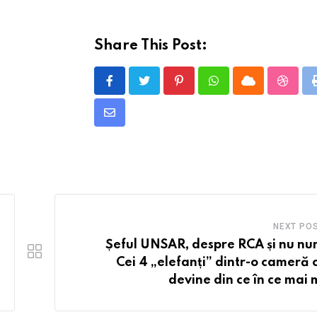
Share This Post:
Pinterest
Whatsapp
Cloud
Stumb
Share
via
Email
NEXT PO
Șeful UNSAR, despre RCA și nu nu
Cei 4 „elefanți” dintr-o cameră 
devine din ce în ce mai 