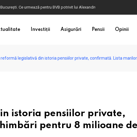
ulgaria. Dacă în România cele mai falsificate bancnote sunt cele de 50 de euro, c
tualitate
Investiții
Asigurări
Pensii
Opinii
reformă legislativă din istoria pensiilor private, confirmată. Lista marilo
n istoria pensiilor private,
chimbări pentru 8 milioane d