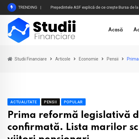
Skip
TRENDING
Atenție la plățile în euro din timpul vacanței în B
to
content
Acasă
Ac
Studii Financiare
Articole
Economie
Pensii
Prima 
ACTUALITATE
PENSII
POPULAR
Prima reformă legislativă di
confirmată. Lista marilor s