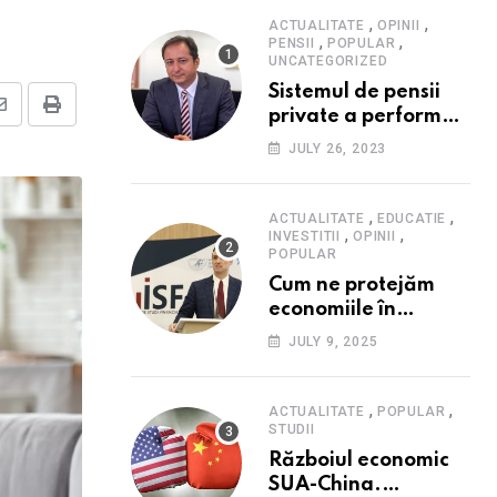
,
,
ACTUALITATE
OPINII
,
,
PENSII
POPULAR
UNCATEGORIZED
Sistemul de pensii
private a performat
Share
Print
în 2023: randament
via
JULY 26, 2023
peste inflație, active
Email
și plăți la maxim
istoric, rol esențial în
,
,
ACTUALITATE
EDUCATIE
,
,
cadrul ofertei
INVESTITII
OPINII
POPULAR
Hidroelectrica,
Cum ne protejăm
reziliența la crize
economiile în
contextul crizei
JULY 9, 2025
fiscale din România-
Valentin Ionescu,
președinte Institutul
,
,
ACTUALITATE
POPULAR
de Studii Financiare
STUDII
(ISF)
Războiul economic
SUA-China.