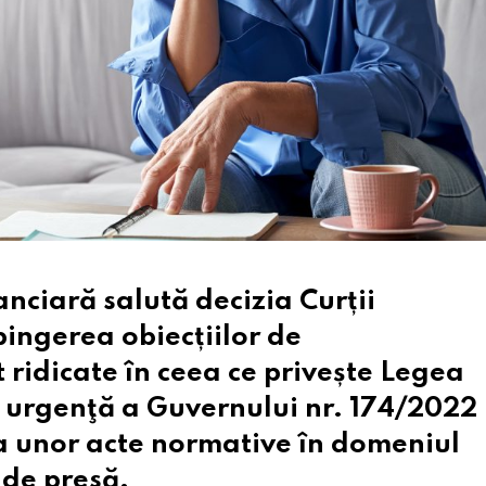
ciară salută decizia Curții
pingerea obiecțiilor de
 ridicate în ceea ce privește
Legea
 urgenţă a Guvernului nr. 174/2022
a unor acte normative în domeniul
 de presă.