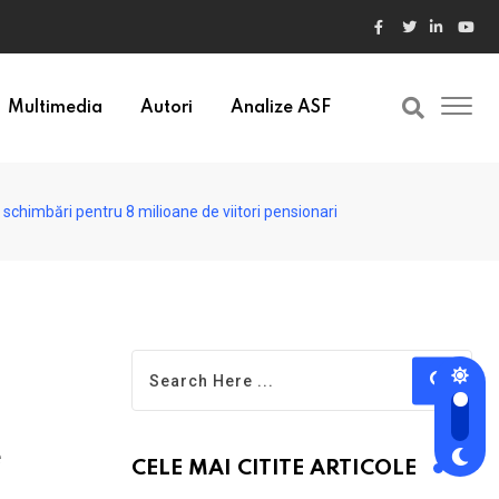
ele din Bulgaria au valori cu 30% mai mari
Multimedia
Autori
Analize ASF
r schimbări pentru 8 milioane de viitori pensionari
e
CELE MAI CITITE ARTICOLE