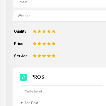
Quality
1
2
3
4
5
Price
1
2
3
4
5
Service
1
2
3
4
5
PROS
Add Field