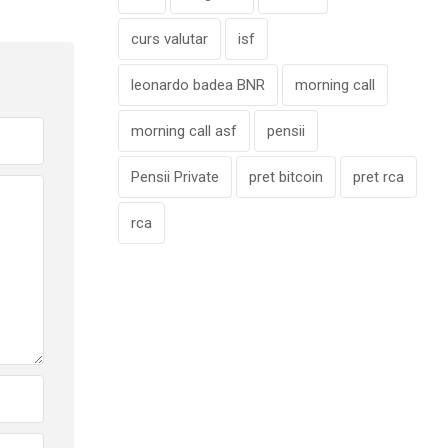
curs valutar
isf
leonardo badea BNR
morning call
morning call asf
pensii
Pensii Private
pret bitcoin
pret rca
rca