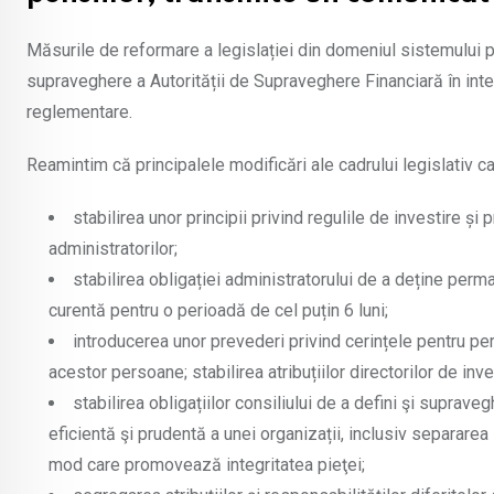
Măsurile de reformare a legislației din domeniul sistemului pe
supraveghere a Autorității de Supraveghere Financiară în inte
reglementare.
Reamintim că principalele modificări ale cadrului legislativ 
stabilirea unor principii privind regulile de investire și
administratorilor;
stabilirea obligației administratorului de a deține perma
curentă pentru o perioadă de cel puțin 6 luni;
introducerea unor prevederi privind cerințele pentru pe
acestor persoane; stabilirea atribuțiilor directorilor de inves
stabilirea obligațiilor consiliului de a defini şi sup
eficientă şi prudentă a unei organizații, inclusiv separarea 
mod care promovează integritatea pieţei;