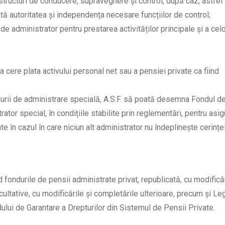
r structuri de conducere, supraveghere și control, după caz, astfel
ată autoritatea și independența necesare funcțiilor de control;
e administrator pentru prestarea activităților principale și a cel
e a cere plata activului personal net sau a pensiei private ca fiind
cedurii de administrare specială, A.S.F. să poată desemna Fondul d
ator special, în condițiile stabilite prin reglementări, pentru asig
e în cazul în care niciun alt administrator nu îndeplinește cerințe
ondurile de pensii administrate privat, republicată, cu modificăr
ultative, cu modificările și completările ulterioare, precum și Legi
ului de Garantare a Drepturilor din Sistemul de Pensii Private.