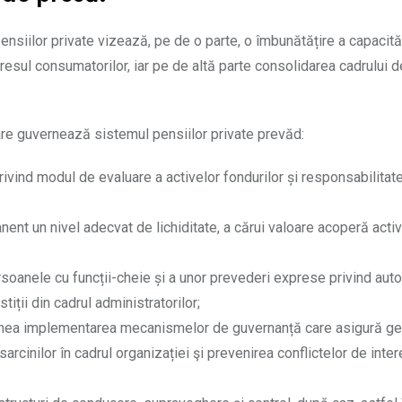
nsiilor private vizează, pe de o parte, o îmbunătățire a capacită
resul consumatorilor, iar pe de altă parte consolidarea cadrului d
care guvernează sistemul pensiilor private prevăd:
 privind modul de evaluare a activelor fondurilor și responsabilitat
nent un nivel adecvat de lichiditate, a cărui valoare acoperă activ
rsoanele cu funcții-cheie și a unor prevederi exprese privind auto
tiții din cadrul administratorilor;
raveghea implementarea mecanismelor de guvernanță care asigură g
sarcinilor în cadrul organizației şi prevenirea conflictelor de inter