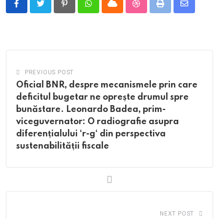
Pinterest
Whatsapp
Cloud
StumbleUpon
Print
Share
via
Email
PREVIOUS POST
Oficial BNR, despre mecanismele prin care
deficitul bugetar ne oprește drumul spre
bunăstare. Leonardo Badea, prim-
viceguvernator: O radiografie asupra
diferențialului ‘r-g‘ din perspectiva
sustenabilității fiscale
NEXT POST