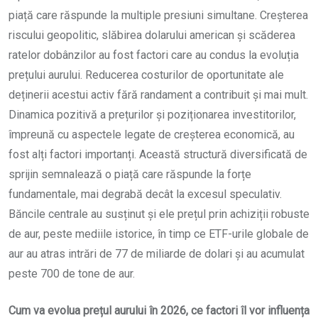
piață care răspunde la multiple presiuni simultane. Creșterea
riscului geopolitic, slăbirea dolarului american și scăderea
ratelor dobânzilor au fost factori care au condus la evoluția
prețului aurului. Reducerea costurilor de oportunitate ale
deținerii acestui activ fără randament a contribuit și mai mult.
Dinamica pozitivă a prețurilor și poziționarea investitorilor,
împreună cu aspectele legate de creșterea economică, au
fost alți factori importanți. Această structură diversificată de
sprijin semnalează o piață care răspunde la forțe
fundamentale, mai degrabă decât la excesul speculativ.
Băncile centrale au susținut și ele prețul prin achiziții robuste
de aur, peste mediile istorice, în timp ce ETF-urile globale de
aur au atras intrări de 77 de miliarde de dolari și au acumulat
peste 700 de tone de aur.
Cum va evolua prețul aurului în 2026, ce factori îl vor influența