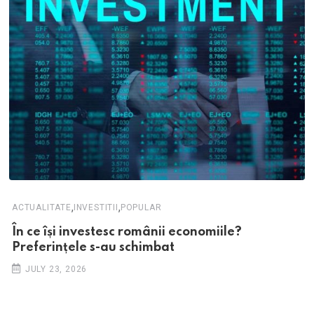
,
,
ACTUALITATE
INVESTITII
POPULAR
În ce își investesc românii economiile?
Preferințele s-au schimbat
JULY 23, 2026