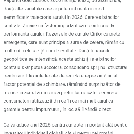
Raportul Gold Outlook 2026 menționează, de asemenea,
două alte variabile care ar putea influența în mod
semnificativ traiectoria aurului în 2026. Cererea băncilor
centrale rămâne un factor important care contribuie la
performanța aurului. Rezervele de aur ale țărilor cu piețe
emergente, care sunt principala sursă de cerere, rămân cu
mult sub cele ale țărilor dezvoltate. Dacă tensiunile
geopolitice se intensifică, aceste achiziții ale băncilor
centrale s-ar putea accelera, consolidând sprijinul structural
pentru aur. Fluxurile legate de reciclare reprezintă un alt
factor potențial de schimbare, rămânând surprinzător de
reduse în acest an, în ciuda prețurilor ridicate, deoarece
consumatorii utilizează din ce în ce mai mult aurul ca
garanție pentru împrumuturi, în loc să îl vândă direct.
Ce va aduce anul 2026 pentru aur este important atât pentru
investitorii individuali globali, cât și pentru cei români.