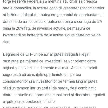
forța Rezerva Federală să mențină sau chiar să crească
ratele dobânzilor. În aceste condiții, creșterea randamentelor
și întărirea dolarului ar putea crește costul de oportunitate al
deținerii de aur, ceea ce ar putea declanșa o corecție de 5%
până la 20% față de nivelurile actuale, pe măsură ce
investitorii se îndreaptă de la active sigure către active de
risc.
Deținerile de ETF-uri pe aur ar putea înregistra ieșiri
susținute, pe măsură ce investitorii se vor orienta către
acțiuni și active cu randamente mai mari. Analiza istorică
sugerează că achizițiile oportuniste din partea
consumatorilor și a investitorilor pe termen lung ar putea
oferi un tampon într-un astfel de mediu, deși combinația
dintre costurile de oportunitate mai mari și dinamica negativă
ar putea crea obstacole dificile.