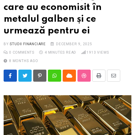
care au economisit în
metalul galben și ce
urmează pentru ei
BY
STUDII FINANCIARE
DECEMBER 9, 2025
0
COMMENTS
4 MINUTES READ
1913
VIEWS
8 MONTHS AGO
Pinterest
Whatsapp
Cloud
StumbleUpon
Print
Share
via
Email