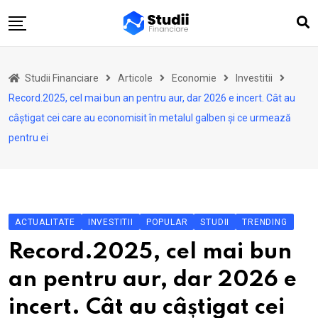
Skip
to
content
Acasă
Studii Financiare
Articole
Economie
Investitii
Actualitate
Record.2025, cel mai bun an pentru aur, dar 2026 e incert. Cât au
Investiții
câștigat cei care au economisit în metalul galben și ce urmează
pentru ei
Asigurări
Pensii
Opinii
Multimedia
ACTUALITATE
INVESTITII
POPULAR
STUDII
TRENDING
Autori
Record.2025, cel mai bun
Analize ASF
an pentru aur, dar 2026 e
incert. Cât au câștigat cei