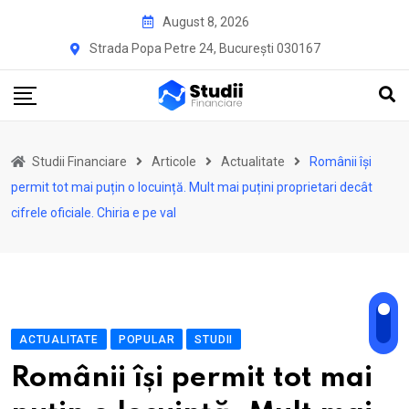
Skip
August 8, 2026
to
Strada Popa Petre 24, București 030167
content
Studii Financiare
Articole
Actualitate
Românii își
permit tot mai puțin o locuință. Mult mai puțini proprietari decât
cifrele oficiale. Chiria e pe val
ACTUALITATE
POPULAR
STUDII
Românii își permit tot mai