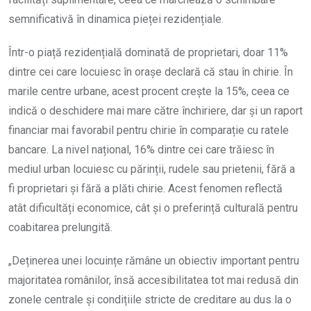
semnificativă în dinamica pieței rezidențiale.
Într-o piață rezidențială dominată de proprietari, doar 11%
dintre cei care locuiesc în orașe declară că stau în chirie. În
marile centre urbane, acest procent crește la 15%, ceea ce
indică o deschidere mai mare către închiriere, dar și un raport
financiar mai favorabil pentru chirie în comparație cu ratele
bancare. La nivel național, 16% dintre cei care trăiesc în
mediul urban locuiesc cu părinții, rudele sau prietenii, fără a
fi proprietari și fără a plăti chirie. Acest fenomen reflectă
atât dificultăți economice, cât și o preferință culturală pentru
coabitarea prelungită.
„Deținerea unei locuințe rămâne un obiectiv important pentru
majoritatea românilor, însă accesibilitatea tot mai redusă din
zonele centrale și condițiile stricte de creditare au dus la o