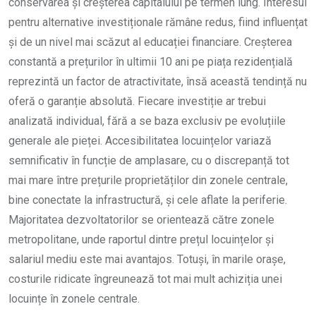
conservarea și creșterea capitalului pe termen lung. Interesul
pentru alternative investiționale rămâne redus, fiind influențat
și de un nivel mai scăzut al educației financiare. Creșterea
constantă a prețurilor în ultimii 10 ani pe piața rezidențială
reprezintă un factor de atractivitate, însă această tendință nu
oferă o garanție absolută. Fiecare investiție ar trebui
analizată individual, fără a se baza exclusiv pe evoluțiile
generale ale pieței. Accesibilitatea locuințelor variază
semnificativ în funcție de amplasare, cu o discrepanță tot
mai mare între prețurile proprietăților din zonele centrale,
bine conectate la infrastructură, și cele aflate la periferie.
Majoritatea dezvoltatorilor se orientează către zonele
metropolitane, unde raportul dintre prețul locuințelor și
salariul mediu este mai avantajos. Totuși, în marile orașe,
costurile ridicate îngreunează tot mai mult achiziția unei
locuințe în zonele centrale.