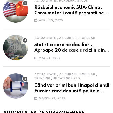
,
,
ACTUALITATE
POPULAR
STUDII
Războiul economic SUA-China.
Consumatorii caută promoții pe
fondul scumpirilor, mai ales la
APRIL 15, 2025
alimente
,
,
ACTUALITATE
ASIGURARI
POPULAR
Statistici care ne dau fiori.
Aproape 20 de case ard zilnic în
România, iar pagubele au
MAY 21, 2024
explodat. Cum te poți proteja cu
nici 40 de lei pe lună
,
,
,
ACTUALITATE
ASIGURARI
POPULAR
,
TRENDING
UNCATEGORIZED
Când vor primi banii înapoi clienții
Euroins care denunță polițele
RCA? Toți pașii și toate termenele
MARCH 23, 2023
AUTORITATEA DE SUPRAVEGHERE