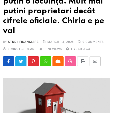
puțin o locuință. Mult mai
puțini proprietari decât
cifrele oficiale. Chiria e pe
val
BY
STUDII FINANCIARE
MARCH 13, 2025
0
COMMENTS
3 MINUTES READ
1178
VIEWS
1 YEAR AGO
Pinterest
Whatsapp
Cloud
StumbleUpon
Print
Share
via
Email