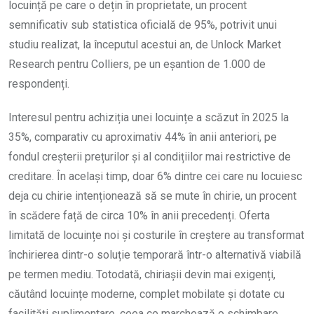
locuință pe care o dețin în proprietate, un procent
semnificativ sub statistica oficială de 95%, potrivit unui
studiu realizat, la începutul acestui an, de Unlock Market
Research pentru Colliers, pe un eșantion de 1.000 de
respondenți.
Interesul pentru achiziția unei locuințe a scăzut în 2025 la
35%, comparativ cu aproximativ 44% în anii anteriori, pe
fondul creșterii prețurilor și al condițiilor mai restrictive de
creditare. În același timp, doar 6% dintre cei care nu locuiesc
deja cu chirie intenționează să se mute în chirie, un procent
în scădere față de circa 10% în anii precedenți. Oferta
limitată de locuințe noi și costurile în creștere au transformat
închirierea dintr-o soluție temporară într-o alternativă viabilă
pe termen mediu. Totodată, chiriașii devin mai exigenți,
căutând locuințe moderne, complet mobilate și dotate cu
facilități suplimentare, ceea ce marchează o schimbare