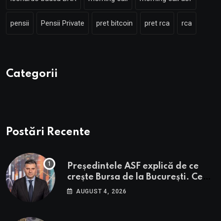
pensii
Pensii Private
pret bitcoin
pret rca
rca
Categorii
Postări Recente
Președintele ASF explică de ce
crește Bursa de la București. Ce
urmează pentru BVB potrivit lui
AUGUST 4, 2026
Alexandru Petrescu