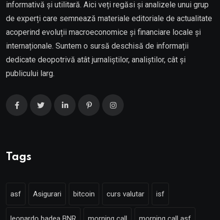
informativă și utilitară. Aici veți regăsi și analizele unui grup
de experți care semnează materiale editoriale de actualitate
acoperind evoluții macroeconomice și financiare locale și
internaționale. Suntem o sursă deschisă de informații
dedicate deopotrivă atât jurnaliștilor, analiștilor, cât și
publicului larg.
Tags
asf
Asigurari
bitcoin
curs valutar
isf
leonardo badea BNR
morning call
morning call asf