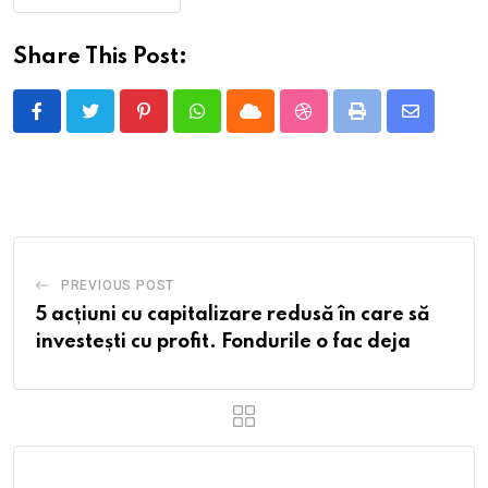
Share This Post:
Pinterest
Whatsapp
Cloud
StumbleUpon
Print
Share
via
Email
PREVIOUS POST
5 acțiuni cu capitalizare redusă în care să
investești cu profit. Fondurile o fac deja