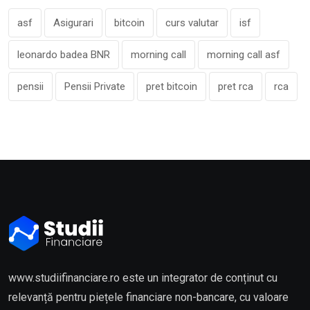
asf
Asigurari
bitcoin
curs valutar
isf
leonardo badea BNR
morning call
morning call asf
pensii
Pensii Private
pret bitcoin
pret rca
rca
www.studiifinanciare.ro este un integrator de conținut cu
relevanță pentru piețele financiare non-bancare, cu valoare