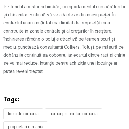
Pe fondul acestor schimbări, comportamentul cumpărătorilor
și chiriașilor continuă să se adapteze dinamicii pieței. În
contextul unui număr tot mai limitat de proprietăți nou
construite în zonele centrale și al prețurilor în creștere,
închirierea rămâne o soluție atractivă pe termen scurt și
mediu, punctează consultanții Colliers. Totuși, pe măsură ce
dobânzile continuă să coboare, iar ecartul dintre rată și chirie
se va mai reduce, intenția pentru achiziția unei locuințe ar
putea reveni treptat.
Tags:
locuinte romania
numar proprietari romania
proprietari romania