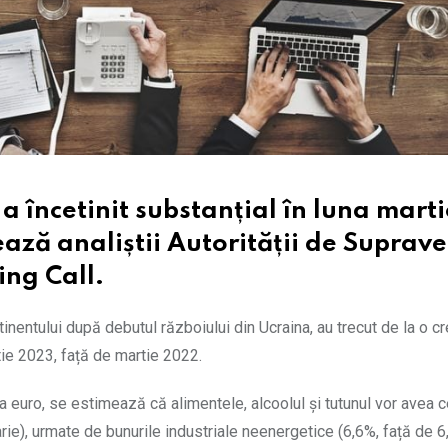
a încetinit substanțial în luna marti
ează analiștii Autorității de Suprav
ing Call.
inentului după debutul războiului din Ucraina, au trecut de la o c
ie 2023, față de martie 2022.
a euro, se estimează că alimentele, alcoolul și tutunul vor avea 
rie), urmate de bunurile industriale neenergetice (6,6%, față de 6