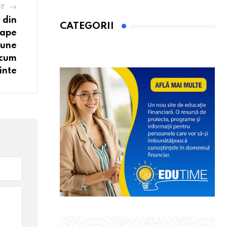
ST
 din
CATEGORII
oape
 bune
acum
inte