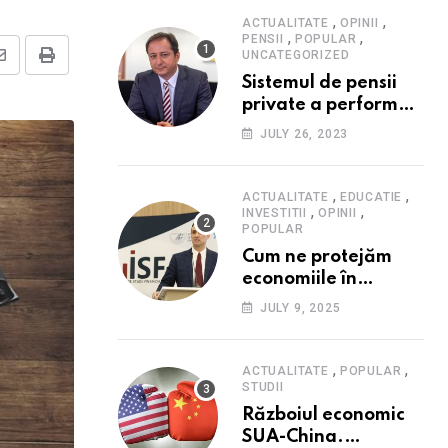
,
,
ACTUALITATE
OPINII
,
,
PENSII
POPULAR
UNCATEGORIZED
Share
Print
Sistemul de pensii
via
private a performat
Email
în 2023: randament
JULY 26, 2023
peste inflație, active
și plăți la maxim
istoric, rol esențial în
,
,
ACTUALITATE
EDUCATIE
,
,
cadrul ofertei
INVESTITII
OPINII
POPULAR
Hidroelectrica,
Cum ne protejăm
reziliența la crize
economiile în
contextul crizei
JULY 9, 2025
fiscale din România-
Valentin Ionescu,
președinte Institutul
,
,
ACTUALITATE
POPULAR
de Studii Financiare
STUDII
(ISF)
Războiul economic
SUA-China.