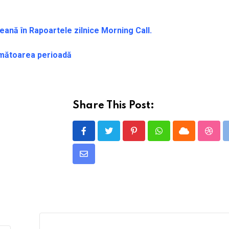
eană în Rapoartele zilnice Morning Call.
următoarea perioadă
Share This Post:
Pinterest
Whatsapp
Cloud
Stum
Share
via
Email