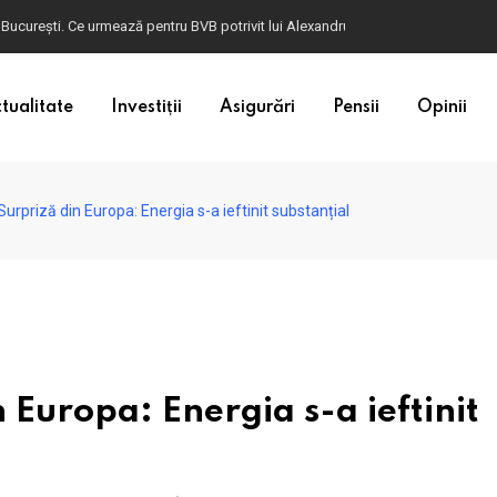
ulgaria. Dacă în România cele mai falsificate bancnote sunt cele de 50 de euro, c
tualitate
Investiții
Asigurări
Pensii
Opinii
Surpriză din Europa: Energia s-a ieftinit substanțial
 Europa: Energia s-a ieftinit