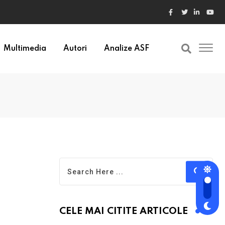
ele din Bulgaria au valori cu 30% mai mari
Multimedia
Autori
Analize ASF
CELE MAI CITITE ARTICOLE