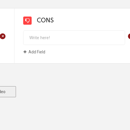
CONS
+
Add Field
deo