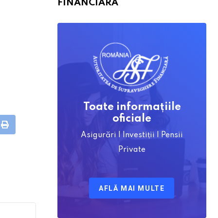
FINANCIARĂ
Toate informațiile
oficiale
bleUpon
Print
Asigurări | Investiții | Pensii
Private
AFLĂ MAI MULTE