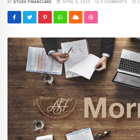
BY
STUDII FINANCIARE
APRIL 5, 2023
0
COMMENTS
Pinterest
Whatsapp
Cloud
StumbleUpon