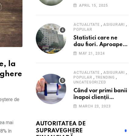
Consumatorii caută
APRIL 15, 2025
promoții pe fondul
scumpirilor, mai ales
la alimente
,
,
ACTUALITATE
ASIGURARI
POPULAR
Statistici care ne
dau fiori. Aproape
20 de case ard zilnic
MAY 21, 2024
în România, iar
e, la
pagubele au
explodat. Cum te
,
,
ACTUALITATE
ASIGURARI
eghere
,
,
poți proteja cu nici
POPULAR
TRENDING
UNCATEGORIZED
40 de lei pe lună
Când vor primi banii
înapoi clienții
reștere de
Euroins care
MARCH 23, 2023
denunță polițele
RCA? Toți pașii și
cea mai
AUTORITATEA DE
toate termenele
SUPRAVEGHERE
,8% în