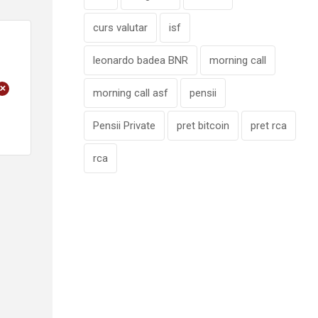
curs valutar
isf
leonardo badea BNR
morning call
+
morning call asf
pensii
Pensii Private
pret bitcoin
pret rca
rca