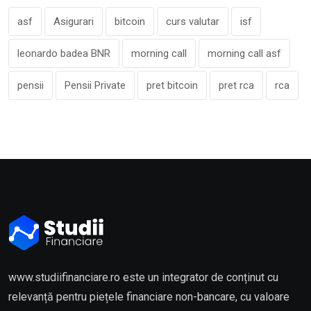
asf
Asigurari
bitcoin
curs valutar
isf
leonardo badea BNR
morning call
morning call asf
pensii
Pensii Private
pret bitcoin
pret rca
rca
www.studiifinanciare.ro este un integrator de conținut cu
relevanță pentru piețele financiare non-bancare, cu valoare