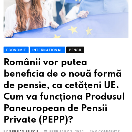
ECONOMIE
INTERNATIONAL
PENSII
Românii vor putea
beneficia de o nouă formă
de pensie, ca cetățeni UE.
Cum va funcționa Produsul
Paneuropean de Pensii
Private (PEPP)?
BY
SERBAN BUSCU
FEBRUARY 7, 2022
0
COMMENTS