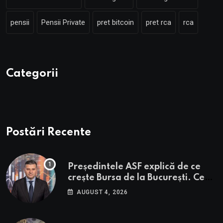
pensii
Pensii Private
pret bitcoin
pret rca
rca
Categorii
Postări Recente
Președintele ASF explică de ce
crește Bursa de la București. Ce
urmează pentru BVB potrivit lui
AUGUST 4, 2026
Alexandru Petrescu