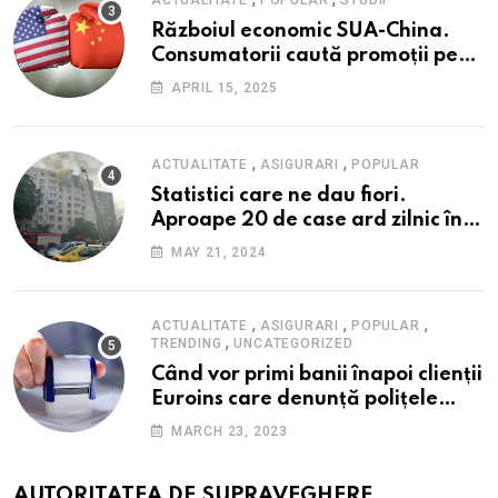
ACTUALITATE
POPULAR
STUDII
Războiul economic SUA-China.
Consumatorii caută promoții pe
fondul scumpirilor, mai ales la
APRIL 15, 2025
alimente
,
,
ACTUALITATE
ASIGURARI
POPULAR
Statistici care ne dau fiori.
Aproape 20 de case ard zilnic în
România, iar pagubele au
MAY 21, 2024
explodat. Cum te poți proteja cu
nici 40 de lei pe lună
,
,
,
ACTUALITATE
ASIGURARI
POPULAR
,
TRENDING
UNCATEGORIZED
Când vor primi banii înapoi clienții
Euroins care denunță polițele
RCA? Toți pașii și toate termenele
MARCH 23, 2023
AUTORITATEA DE SUPRAVEGHERE