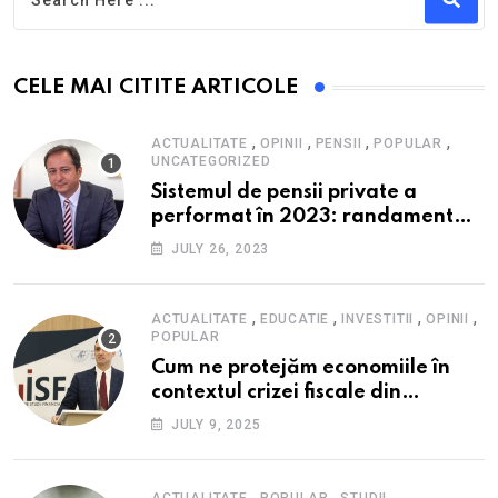
CELE MAI CITITE ARTICOLE
,
,
,
,
ACTUALITATE
OPINII
PENSII
POPULAR
UNCATEGORIZED
Sistemul de pensii private a
performat în 2023: randament
peste inflație, active și plăți la
JULY 26, 2023
maxim istoric, rol esențial în
cadrul ofertei Hidroelectrica,
reziliența la crize
,
,
,
,
ACTUALITATE
EDUCATIE
INVESTITII
OPINII
POPULAR
Cum ne protejăm economiile în
contextul crizei fiscale din
România- Valentin Ionescu,
JULY 9, 2025
președinte Institutul de Studii
Financiare (ISF)
,
,