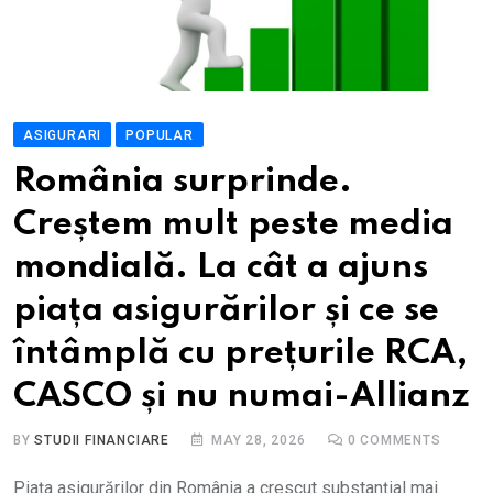
ASIGURARI
POPULAR
România surprinde.
Creștem mult peste media
mondială. La cât a ajuns
piața asigurărilor și ce se
întâmplă cu prețurile RCA,
CASCO și nu numai-Allianz
BY
STUDII FINANCIARE
MAY 28, 2026
0
COMMENTS
Piața asigurărilor din România a crescut substanțial mai