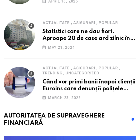
APRIL 15, 2025
alimente
,
,
ACTUALITATE
ASIGURARI
POPULAR
Statistici care ne dau fiori.
Aproape 20 de case ard zilnic în
România, iar pagubele au
MAY 21, 2024
explodat. Cum te poți proteja cu
nici 40 de lei pe lună
,
,
,
ACTUALITATE
ASIGURARI
POPULAR
,
TRENDING
UNCATEGORIZED
Când vor primi banii înapoi clienții
Euroins care denunță polițele
RCA? Toți pașii și toate termenele
MARCH 23, 2023
AUTORITATEA DE SUPRAVEGHERE
FINANCIARĂ