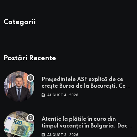
Categorii
Postări Recente
Președintele ASF explică de ce
crește Bursa de la București. Ce
urmează pentru BVB potrivit lui
AUGUST 4, 2026
Alexandru Petrescu
Atenție la plățile în euro din
timpul vacanței în Bulgaria. Dacă
în România cele mai falsificate
AUGUST 3, 2026