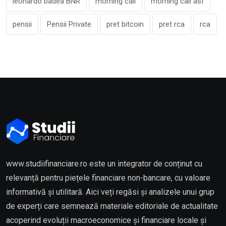
leonardo badea BNR
morning call
morning call asf
pensii
Pensii Private
pret bitcoin
pret rca
rca
www.studiifinanciare.ro este un integrator de conținut cu
relevanță pentru piețele financiare non-bancare, cu valoare
informativă și utilitară. Aici veți regăsi și analizele unui grup
de experți care semnează materiale editoriale de actualitate
acoperind evoluții macroeconomice și financiare locale și