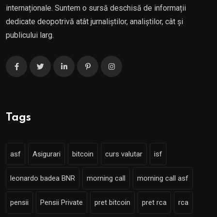
internaționale. Suntem o sursă deschisă de informații
dedicate deopotrivă atât jurnaliștilor, analiștilor, cât și
publicului larg.
Tags
asf
Asigurari
bitcoin
curs valutar
isf
leonardo badea BNR
morning call
morning call asf
pensii
Pensii Private
pret bitcoin
pret rca
rca