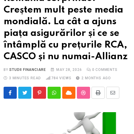
Creștem mult peste media
mondială. La cât a ajuns
piața asigurărilor și ce se
întâmplă cu prețurile RCA,
CASCO și nu numai-Allianz
BY
STUDII FINANCIARE
MAY 28, 2026
0
COMMENTS
3 MINUTES READ
784
VIEWS
2 MONTHS AGO
Pinterest
Whatsapp
Cloud
StumbleUpon
Print
Share
via
Email