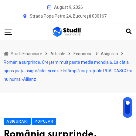
Skip
August 9, 2026
to
Strada Popa Petre 24, București 030167
content
Studii Financiare
Articole
Economie
Asigurari
România surprinde. Creștem mult peste media mondială. La cât a
ajuns piața asigurărilor și ce se întâmplă cu prețurile RCA, CASCO și
nu numai-Allianz
ASIGURARI
POPULAR
România surprinde.