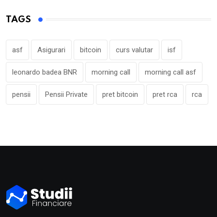
TAGS
asf
Asigurari
bitcoin
curs valutar
isf
leonardo badea BNR
morning call
morning call asf
pensii
Pensii Private
pret bitcoin
pret rca
rca