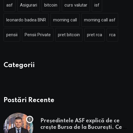
asf
Asigurari
bitcoin
curs valutar
isf
leonardo badea BNR
morning call
morning call asf
pensii
Pensii Private
pret bitcoin
pret rca
rca
Categorii
Postări Recente
Președintele ASF explică de ce
crește Bursa de la București. Ce