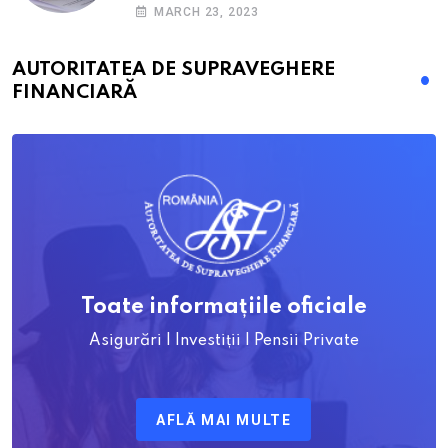
RCA? Toți pașii și toate termenele
MARCH 23, 2023
AUTORITATEA DE SUPRAVEGHERE
FINANCIARĂ
Toate informațiile oficiale
Asigurări | Investiții | Pensii Private
AFLĂ MAI MULTE