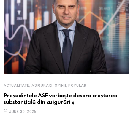
,
,
,
ACTUALITATE
ASIGURARI
OPINII
POPULAR
Președintele ASF vorbește despre creșterea
substanțială din asigurări și
JUNE 30, 2026