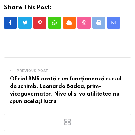
Share This Post:
Pinterest
Whatsapp
Cloud
StumbleUpon
Print
Share
via
Email
PREVIOUS POST
Oficial BNR arată cum funcționează cursul
de schimb. Leonardo Badea, prim-
viceguvernator: Nivelul și volatilitatea nu
spun același lucru