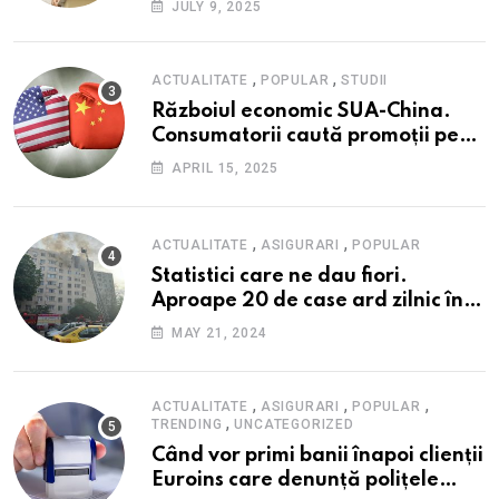
JULY 9, 2025
președinte Institutul de Studii
Financiare (ISF)
,
,
ACTUALITATE
POPULAR
STUDII
Războiul economic SUA-China.
Consumatorii caută promoții pe
fondul scumpirilor, mai ales la
APRIL 15, 2025
alimente
,
,
ACTUALITATE
ASIGURARI
POPULAR
Statistici care ne dau fiori.
Aproape 20 de case ard zilnic în
România, iar pagubele au
MAY 21, 2024
explodat. Cum te poți proteja cu
nici 40 de lei pe lună
,
,
,
ACTUALITATE
ASIGURARI
POPULAR
,
TRENDING
UNCATEGORIZED
Când vor primi banii înapoi clienții
Euroins care denunță polițele