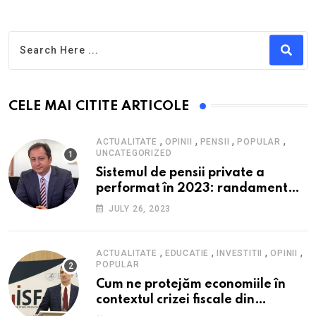
CELE MAI CITITE ARTICOLE
,
,
,
,
ACTUALITATE
OPINII
PENSII
POPULAR
UNCATEGORIZED
Sistemul de pensii private a
performat în 2023: randament
peste inflație, active și plăți la
JULY 26, 2023
maxim istoric, rol esențial în
cadrul ofertei Hidroelectrica,
reziliența la crize
,
,
,
,
ACTUALITATE
EDUCATIE
INVESTITII
OPINII
POPULAR
Cum ne protejăm economiile în
contextul crizei fiscale din
România- Valentin Ionescu,