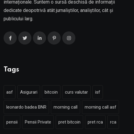
internaționale. Suntem o sursă deschisă de informații
dedicate deopotrivă atât jurnaliștilor, analiștilor, cât și
publicului larg.
Tags
asf
Asigurari
bitcoin
curs valutar
isf
leonardo badea BNR
morning call
morning call asf
pensii
Pensii Private
pret bitcoin
pret rca
rca