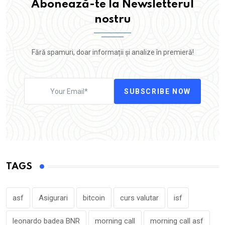
Abonează-te la Newsletterul
nostru
Fără spamuri, doar informații și analize în premieră!
SUBSCRIBE NOW
TAGS
asf
Asigurari
bitcoin
curs valutar
isf
leonardo badea BNR
morning call
morning call asf