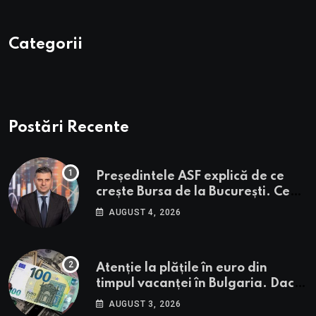
Categorii
Postări Recente
Președintele ASF explică de ce
crește Bursa de la București. Ce
urmează pentru BVB potrivit lui
AUGUST 4, 2026
Alexandru Petrescu
Atenție la plățile în euro din
timpul vacanței în Bulgaria. Dacă
în România cele mai falsificate
AUGUST 3, 2026
bancnote sunt cele de 50 de euro,