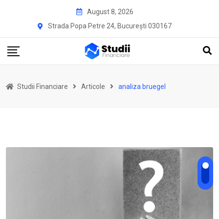
Skip
August 8, 2026
to
Strada Popa Petre 24, București 030167
content
Studii Financiare
Articole
analiza bruegel