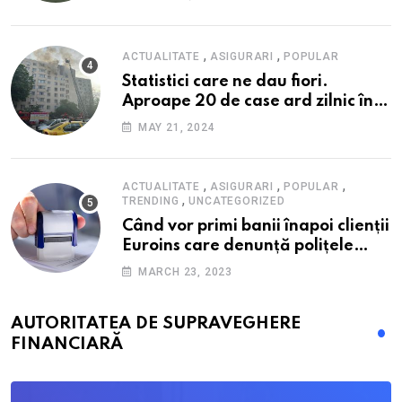
alimente
,
,
ACTUALITATE
ASIGURARI
POPULAR
Statistici care ne dau fiori.
Aproape 20 de case ard zilnic în
România, iar pagubele au
MAY 21, 2024
explodat. Cum te poți proteja cu
nici 40 de lei pe lună
,
,
,
ACTUALITATE
ASIGURARI
POPULAR
,
TRENDING
UNCATEGORIZED
Când vor primi banii înapoi clienții
Euroins care denunță polițele
RCA? Toți pașii și toate termenele
MARCH 23, 2023
AUTORITATEA DE SUPRAVEGHERE
FINANCIARĂ