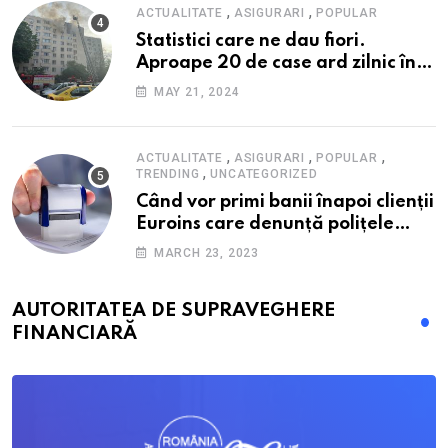
,
,
ACTUALITATE
ASIGURARI
POPULAR
Statistici care ne dau fiori.
Aproape 20 de case ard zilnic în
România, iar pagubele au
MAY 21, 2024
explodat. Cum te poți proteja cu
nici 40 de lei pe lună
,
,
,
ACTUALITATE
ASIGURARI
POPULAR
,
TRENDING
UNCATEGORIZED
Când vor primi banii înapoi clienții
Euroins care denunță polițele
RCA? Toți pașii și toate termenele
MARCH 23, 2023
AUTORITATEA DE SUPRAVEGHERE
FINANCIARĂ