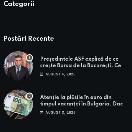
Categorii
Postări Recente
Președintele ASF explică de ce
crește Bursa de la București. Ce
urmează pentru BVB potrivit lui
AUGUST 4, 2026
Alexandru Petrescu
Atenție la plățile în euro din
timpul vacanței în Bulgaria. Dacă
în România cele mai falsificate
AUGUST 3, 2026
bancnote sunt cele de 50 de euro,
cele din Bulgaria au valori cu 30%
mai mari