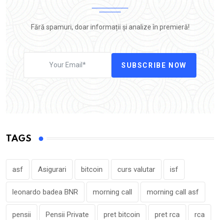
Fără spamuri, doar informații și analize în premieră!
SUBSCRIBE NOW
TAGS
asf
Asigurari
bitcoin
curs valutar
isf
leonardo badea BNR
morning call
morning call asf
pensii
Pensii Private
pret bitcoin
pret rca
rca