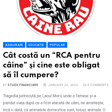
ASIGURARI
EDUCATIE
POPULAR
Cât costă un “RCA pentru
câine” și cine este obligat
să îl cumpere?
BY
STUDII FINANCIARE
JANUARY 26, 2023
0
COMMENTS
Tragedia petrecută pe Lacul Morii, unde o femeie și-a
pierdut viața după ce a fost atacată de câini, ne amintește,
încă o dată, că animalele domestice sunt, totuși, animale. O