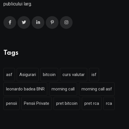
publicului larg.
Tags
asf
Asigurari
bitcoin
curs valutar
isf
leonardo badea BNR
morning call
morning call asf
pensii
Pensii Private
pret bitcoin
pret rca
rca