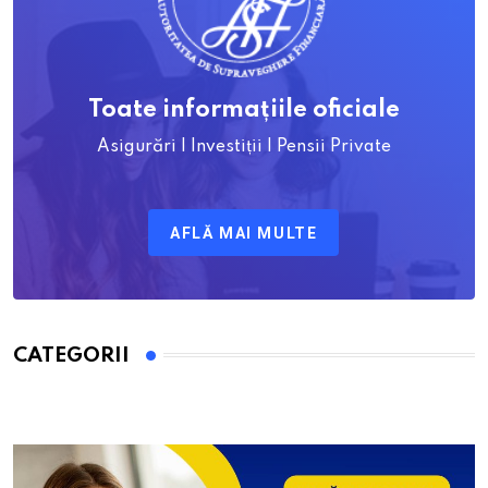
Toate informațiile oficiale
Asigurări | Investiții | Pensii Private
AFLĂ MAI MULTE
CATEGORII