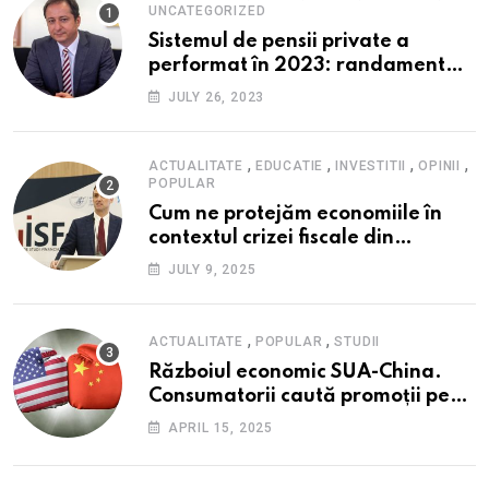
UNCATEGORIZED
Sistemul de pensii private a
performat în 2023: randament
peste inflație, active și plăți la
JULY 26, 2023
maxim istoric, rol esențial în
cadrul ofertei Hidroelectrica,
reziliența la crize
,
,
,
,
ACTUALITATE
EDUCATIE
INVESTITII
OPINII
POPULAR
Cum ne protejăm economiile în
contextul crizei fiscale din
România- Valentin Ionescu,
JULY 9, 2025
președinte Institutul de Studii
Financiare (ISF)
,
,
ACTUALITATE
POPULAR
STUDII
Războiul economic SUA-China.
Consumatorii caută promoții pe
fondul scumpirilor, mai ales la
APRIL 15, 2025
alimente