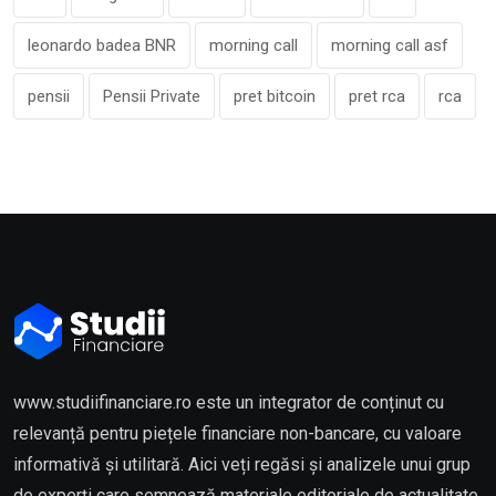
leonardo badea BNR
morning call
morning call asf
pensii
Pensii Private
pret bitcoin
pret rca
rca
www.studiifinanciare.ro este un integrator de conținut cu
relevanță pentru piețele financiare non-bancare, cu valoare
informativă și utilitară. Aici veți regăsi și analizele unui grup
de experți care semnează materiale editoriale de actualitate