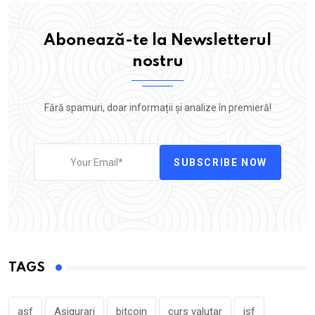
Abonează-te la Newsletterul
nostru
Fără spamuri, doar informații și analize în premieră!
SUBSCRIBE NOW
TAGS
asf
Asigurari
bitcoin
curs valutar
isf