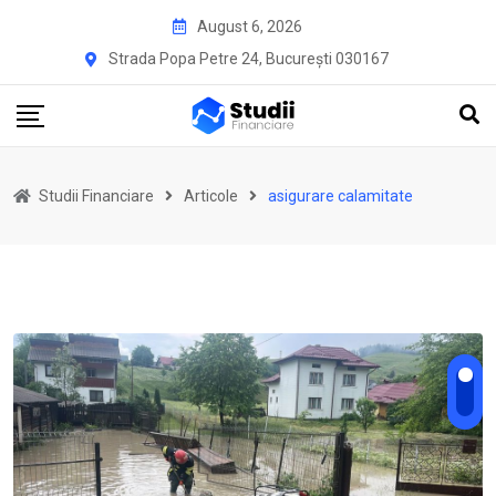
Skip
August 6, 2026
to
Strada Popa Petre 24, București 030167
content
Studii Financiare
Articole
asigurare calamitate