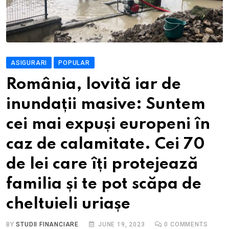
ASIGURARI
POPULAR
România, lovită iar de
inundații masive: Suntem
cei mai expuși europeni în
caz de calamitate. Cei 70
de lei care îți protejează
familia și te pot scăpa de
cheltuieli uriașe
BY
STUDII FINANCIARE
JUNE 19, 2023
0
COMMENTS