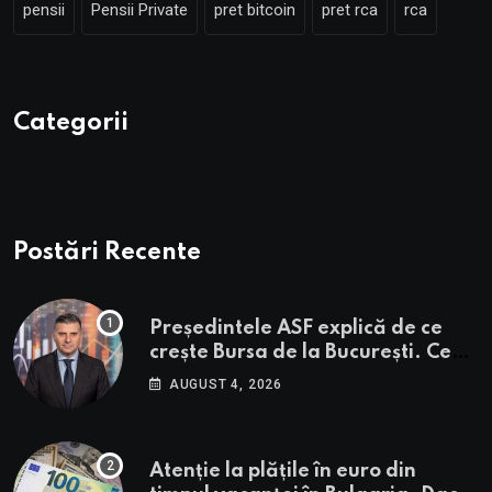
pensii
Pensii Private
pret bitcoin
pret rca
rca
Categorii
Postări Recente
Președintele ASF explică de ce
crește Bursa de la București. Ce
urmează pentru BVB potrivit lui
AUGUST 4, 2026
Alexandru Petrescu
Atenție la plățile în euro din