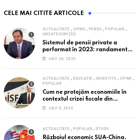
CELE MAI CITITE ARTICOLE
,
,
,
,
ACTUALITATE
OPINII
PENSII
POPULAR
UNCATEGORIZED
Sistemul de pensii private a
performat în 2023: randament
peste inflație, active și plăți la
JULY 26, 2023
maxim istoric, rol esențial în
cadrul ofertei Hidroelectrica,
reziliența la crize
,
,
,
,
ACTUALITATE
EDUCATIE
INVESTITII
OPINII
POPULAR
Cum ne protejăm economiile în
contextul crizei fiscale din
România- Valentin Ionescu,
JULY 9, 2025
președinte Institutul de Studii
Financiare (ISF)
,
,
ACTUALITATE
POPULAR
STUDII
Războiul economic SUA-China.