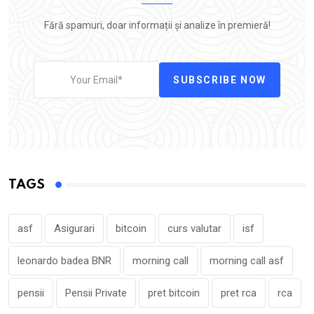
Fără spamuri, doar informații și analize în premieră!
SUBSCRIBE NOW
TAGS
asf
Asigurari
bitcoin
curs valutar
isf
leonardo badea BNR
morning call
morning call asf
pensii
Pensii Private
pret bitcoin
pret rca
rca