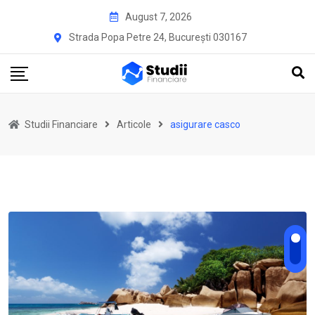
Skip
August 7, 2026
to
Strada Popa Petre 24, București 030167
content
Studii Financiare
Articole
asigurare casco