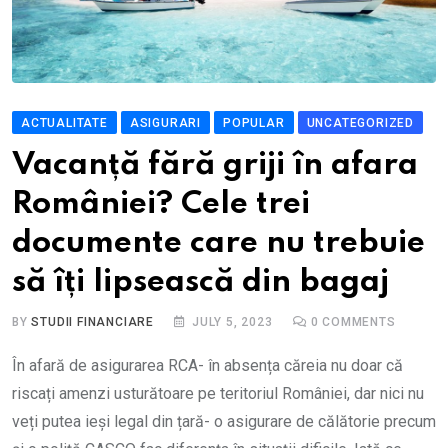
ACTUALITATE
ASIGURARI
POPULAR
UNCATEGORIZED
Vacanță fără griji în afara
României? Cele trei
documente care nu trebuie
să îți lipsească din bagaj
BY
STUDII FINANCIARE
JULY 5, 2023
0
COMMENTS
În afară de asigurarea RCA- în absența căreia nu doar că
riscați amenzi usturătoare pe teritoriul României, dar nici nu
veți putea ieși legal din țară- o asigurare de călătorie precum