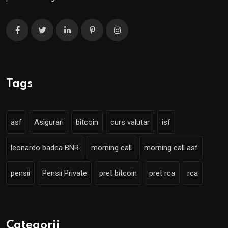
Tags
asf
Asigurari
bitcoin
curs valutar
isf
leonardo badea BNR
morning call
morning call asf
pensii
Pensii Private
pret bitcoin
pret rca
rca
Categorii