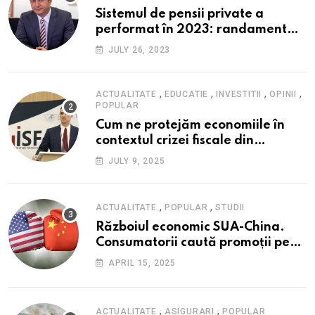
Sistemul de pensii private a
performat în 2023: randament
peste inflație, active și plăți la
JULY 26, 2023
maxim istoric, rol esențial în
cadrul ofertei Hidroelectrica,
reziliența la crize
,
,
,
,
ACTUALITATE
EDUCATIE
INVESTITII
OPINII
POPULAR
Cum ne protejăm economiile în
contextul crizei fiscale din
România- Valentin Ionescu,
JULY 9, 2025
președinte Institutul de Studii
Financiare (ISF)
,
,
ACTUALITATE
POPULAR
STUDII
Războiul economic SUA-China.
Consumatorii caută promoții pe
fondul scumpirilor, mai ales la
APRIL 15, 2025
alimente
,
,
ACTUALITATE
ASIGURARI
POPULAR