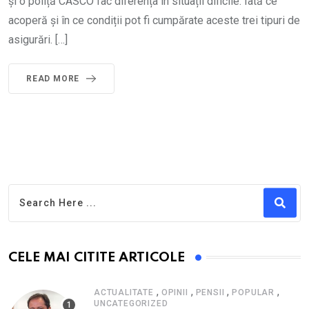
și o poliță CASCO fac diferența în situații dificile. Iată ce
acoperă și în ce condiții pot fi cumpărate aceste trei tipuri de
asigurări. […]
READ MORE
CELE MAI CITITE ARTICOLE
,
,
,
,
ACTUALITATE
OPINII
PENSII
POPULAR
UNCATEGORIZED