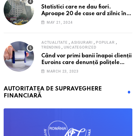
Statistici care ne dau fiori.
Aproape 20 de case ard zilnic în
România, iar pagubele au
MAY 21, 2024
explodat. Cum te poți proteja cu
nici 40 de lei pe lună
,
,
,
ACTUALITATE
ASIGURARI
POPULAR
,
TRENDING
UNCATEGORIZED
Când vor primi banii înapoi clienții
Euroins care denunță polițele
RCA? Toți pașii și toate termenele
MARCH 23, 2023
AUTORITATEA DE SUPRAVEGHERE
FINANCIARĂ