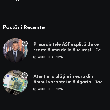
Postări Recente
Președintele ASF explică de ce
crește Bursa de la București. Ce
urmează pentru BVB potrivit lui
AUGUST 4, 2026
Alexandru Petrescu
Atenție la plățile în euro din
timpul vacanței în Bulgaria. Dacă
în România cele mai falsificate
AUGUST 3, 2026
bancnote sunt cele de 50 de euro,
cele din Bulgaria au valori cu 30%
mai mari