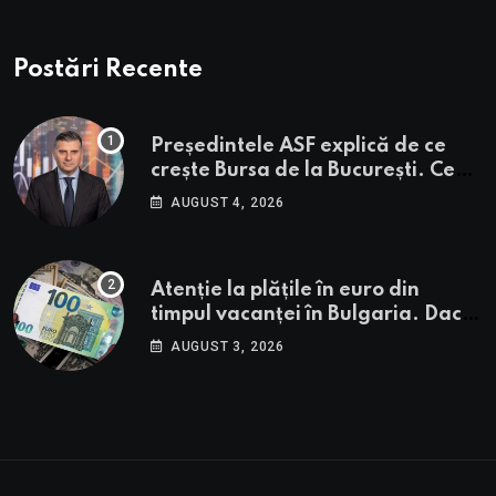
Postări Recente
Președintele ASF explică de ce
crește Bursa de la București. Ce
urmează pentru BVB potrivit lui
AUGUST 4, 2026
Alexandru Petrescu
Atenție la plățile în euro din
timpul vacanței în Bulgaria. Dacă
în România cele mai falsificate
AUGUST 3, 2026
bancnote sunt cele de 50 de euro,
cele din Bulgaria au valori cu 30%
mai mari