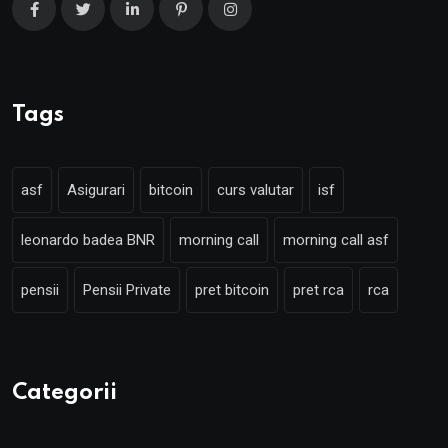
Tags
asf
Asigurari
bitcoin
curs valutar
isf
leonardo badea BNR
morning call
morning call asf
pensii
Pensii Private
pret bitcoin
pret rca
rca
Categorii