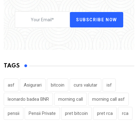
SUBSCRIBE NOW
TAGS
asf
Asigurari
bitcoin
curs valutar
isf
leonardo badea BNR
morning call
morning call asf
pensii
Pensii Private
pret bitcoin
pret rca
rca