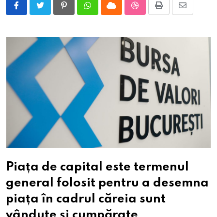
Pinterest
Whatsapp
Cloud
StumbleUpon
Print
Share
via
Email
Piața de capital este termenul
general folosit pentru a desemna
piața în cadrul căreia sunt
vândute și cumpărate