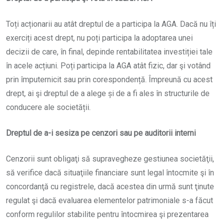
Toți acționarii au atât dreptul de a participa la AGA. Dacă nu îți
exerciți acest drept, nu poți participa la adoptarea unei
decizii de care, în final, depinde rentabilitatea investiției tale
în acele acțiuni. Poți participa la AGA atât fizic, dar şi votând
prin împuternicit sau prin corespondență. Împreună cu acest
drept, ai şi dreptul de a alege și de a fi ales în structurile de
conducere ale societății.
Dreptul de a-i sesiza pe cenzori sau pe auditorii interni
Cenzorii sunt obligaţi să supravegheze gestiunea societăţii,
să verifice dacă situaţiile financiare sunt legal întocmite şi în
concordanţă cu registrele, dacă acestea din urmă sunt ţinute
regulat şi dacă evaluarea elementelor patrimoniale s-a făcut
conform regulilor stabilite pentru întocmirea şi prezentarea