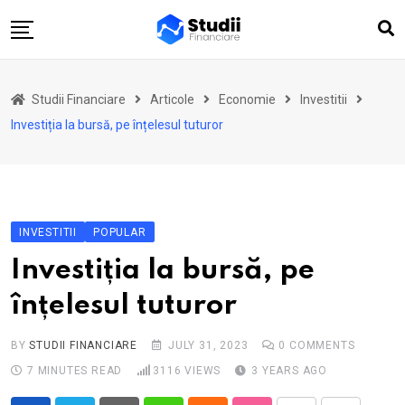
Skip
to
content
Acasă
Studii Financiare
Articole
Economie
Investitii
Actualitate
Investiția la bursă, pe înțelesul tuturor
Investiții
Asigurări
Pensii
INVESTITII
POPULAR
Opinii
Investiția la bursă, pe
Multimedia
înțelesul tuturor
Autori
Analize ASF
BY
STUDII FINANCIARE
JULY 31, 2023
0
COMMENTS
7 MINUTES READ
3116
VIEWS
3 YEARS AGO