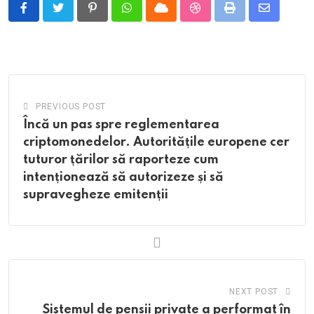
Pinterest
Whatsapp
Cloud
StumbleUpon
Print
Share
via
Email
PREVIOUS POST
Încă un pas spre reglementarea
criptomonedelor. Autoritățile europene cer
tuturor țărilor să raporteze cum
intenționează să autorizeze și să
supravegheze emitenții
NEXT POST
Sistemul de pensii private a performat în