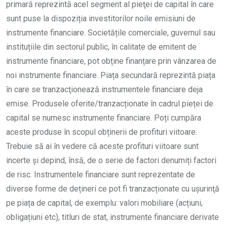
primară reprezintă acel segment al pieţei de capital în care
sunt puse la dispoziția investitorilor noile emisiuni de
instrumente financiare. Societățile comerciale, guvernul sau
instituțiile din sectorul public, în calitate de emitent de
instrumente financiare, pot obține finanțare prin vânzarea de
noi instrumente financiare. Piața secundară reprezintă piața
în care se tranzacţionează instrumentele financiare deja
emise. Produsele oferite/tranzacționate în cadrul pieței de
capital se numesc instrumente financiare. Poți cumpăra
aceste produse în scopul obținerii de profituri viitoare.
Trebuie să ai în vedere că aceste profituri viitoare sunt
incerte și depind, însă, de o serie de factori denumiți factori
de risc. Instrumentele financiare sunt reprezentate de
diverse forme de dețineri ce pot fi tranzacționate cu ușurinţă
pe piața de capital, de exemplu: valori mobiliare (acțiuni,
obligațiuni etc), titluri de stat, instrumente financiare derivate