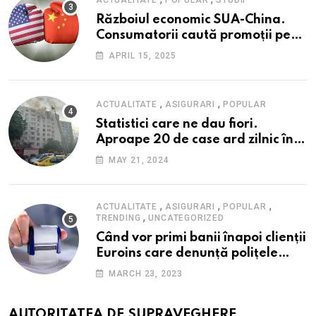
ACTUALITATE
POPULAR
STUDII
Războiul economic SUA-China.
Consumatorii caută promoții pe
fondul scumpirilor, mai ales la
APRIL 15, 2025
alimente
,
,
ACTUALITATE
ASIGURARI
POPULAR
Statistici care ne dau fiori.
Aproape 20 de case ard zilnic în
România, iar pagubele au
MAY 21, 2024
explodat. Cum te poți proteja cu
nici 40 de lei pe lună
,
,
,
ACTUALITATE
ASIGURARI
POPULAR
,
TRENDING
UNCATEGORIZED
Când vor primi banii înapoi clienții
Euroins care denunță polițele
RCA? Toți pașii și toate termenele
MARCH 23, 2023
AUTORITATEA DE SUPRAVEGHERE