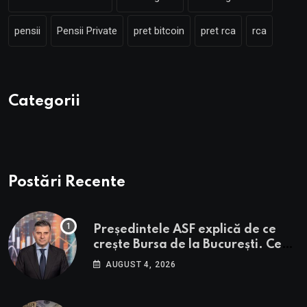
pensii
Pensii Private
pret bitcoin
pret rca
rca
Categorii
Postări Recente
Președintele ASF explică de ce
crește Bursa de la București. Ce
urmează pentru BVB potrivit lui
AUGUST 4, 2026
Alexandru Petrescu