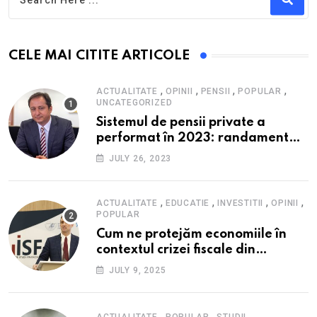
CELE MAI CITITE ARTICOLE
,
,
,
,
ACTUALITATE
OPINII
PENSII
POPULAR
UNCATEGORIZED
Sistemul de pensii private a
performat în 2023: randament
peste inflație, active și plăți la
JULY 26, 2023
maxim istoric, rol esențial în
cadrul ofertei Hidroelectrica,
reziliența la crize
,
,
,
,
ACTUALITATE
EDUCATIE
INVESTITII
OPINII
POPULAR
Cum ne protejăm economiile în
contextul crizei fiscale din
România- Valentin Ionescu,
JULY 9, 2025
președinte Institutul de Studii
Financiare (ISF)
,
,