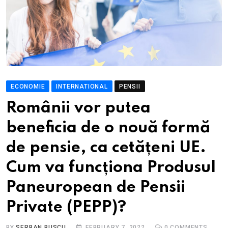
ECONOMIE
INTERNATIONAL
PENSII
Românii vor putea
beneficia de o nouă formă
de pensie, ca cetățeni UE.
Cum va funcționa Produsul
Paneuropean de Pensii
Private (PEPP)?
BY
SERBAN BUSCU
FEBRUARY 7, 2022
0
COMMENTS