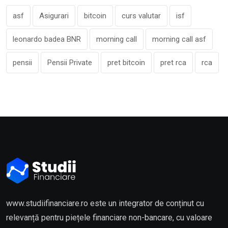
asf
Asigurari
bitcoin
curs valutar
isf
leonardo badea BNR
morning call
morning call asf
pensii
Pensii Private
pret bitcoin
pret rca
rca
www.studiifinanciare.ro este un integrator de conținut cu
relevanță pentru piețele financiare non-bancare, cu valoare