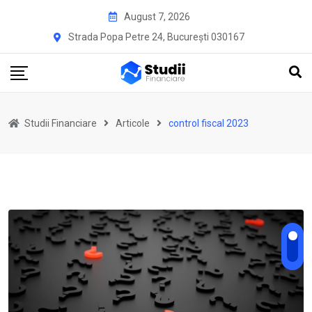
Skip
August 7, 2026
to
Strada Popa Petre 24, București 030167
content
Studii Financiare
Articole
control fiscal 2023