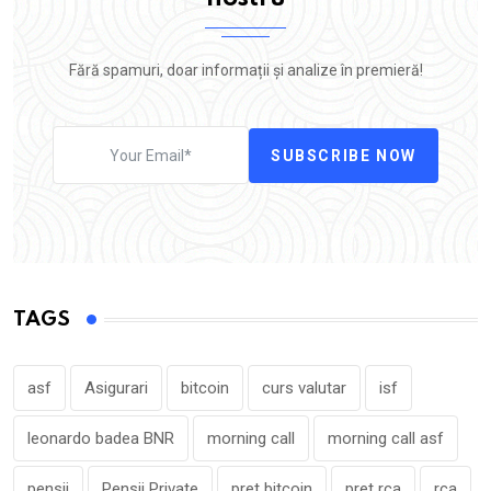
Fără spamuri, doar informații și analize în premieră!
SUBSCRIBE NOW
TAGS
asf
Asigurari
bitcoin
curs valutar
isf
leonardo badea BNR
morning call
morning call asf
pensii
Pensii Private
pret bitcoin
pret rca
rca