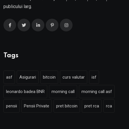
publicului larg.
Tags
asf
Asigurari
bitcoin
curs valutar
isf
leonardo badea BNR
morning call
morning call asf
pensii
Pensii Private
pret bitcoin
pret rca
rca