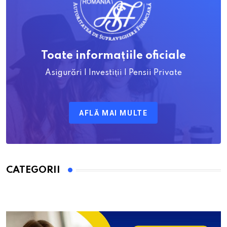
Toate informațiile oficiale
Asigurări | Investiții | Pensii Private
AFLĂ MAI MULTE
CATEGORII