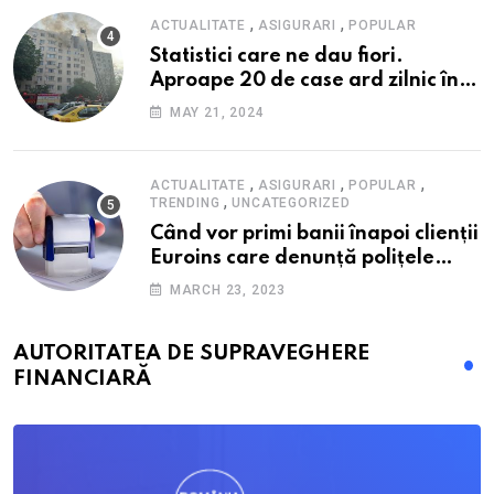
,
,
ACTUALITATE
ASIGURARI
POPULAR
Statistici care ne dau fiori.
Aproape 20 de case ard zilnic în
România, iar pagubele au
MAY 21, 2024
explodat. Cum te poți proteja cu
nici 40 de lei pe lună
,
,
,
ACTUALITATE
ASIGURARI
POPULAR
,
TRENDING
UNCATEGORIZED
Când vor primi banii înapoi clienții
Euroins care denunță polițele
RCA? Toți pașii și toate termenele
MARCH 23, 2023
AUTORITATEA DE SUPRAVEGHERE
FINANCIARĂ