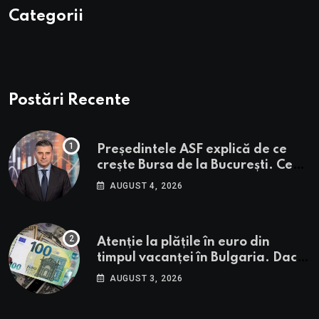
Categorii
Postări Recente
Președintele ASF explică de ce
crește Bursa de la București. Ce
urmează pentru BVB potrivit lui
AUGUST 4, 2026
Alexandru Petrescu
Atenție la plățile în euro din
timpul vacanței în Bulgaria. Dacă
în România cele mai falsificate
AUGUST 3, 2026
bancnote sunt cele de 50 de euro,
cele din Bulgaria au valori cu 30%