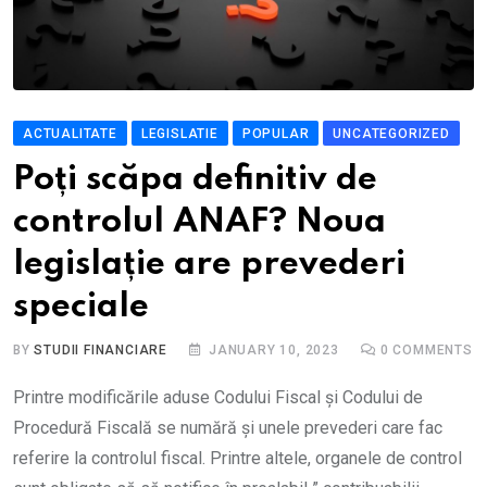
ACTUALITATE
LEGISLATIE
POPULAR
UNCATEGORIZED
Poți scăpa definitiv de
controlul ANAF? Noua
legislație are prevederi
speciale
BY
STUDII FINANCIARE
JANUARY 10, 2023
0
COMMENTS
Printre modificările aduse Codului Fiscal și Codului de
Procedură Fiscală se numără și unele prevederi care fac
referire la controlul fiscal. Printre altele, organele de control