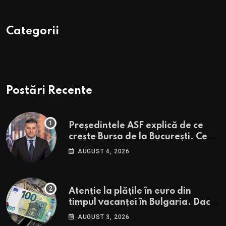
Categorii
Postări Recente
Președintele ASF explică de ce
crește Bursa de la București. Ce
urmează pentru BVB potrivit lui
AUGUST 4, 2026
Alexandru Petrescu
Atenție la plățile în euro din
timpul vacanței în Bulgaria. Dacă
în România cele mai falsificate
AUGUST 3, 2026
bancnote sunt cele de 50 de euro,