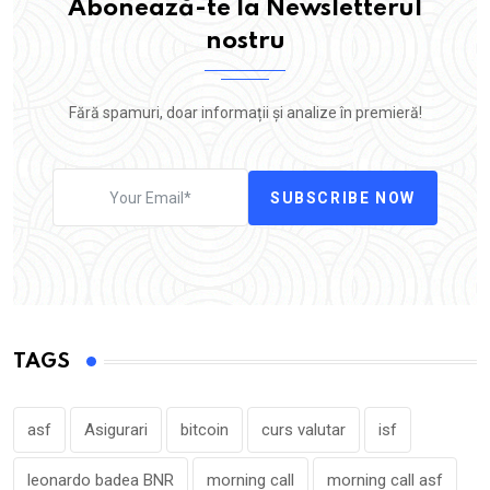
Abonează-te la Newsletterul
nostru
Fără spamuri, doar informații și analize în premieră!
SUBSCRIBE NOW
TAGS
asf
Asigurari
bitcoin
curs valutar
isf
leonardo badea BNR
morning call
morning call asf