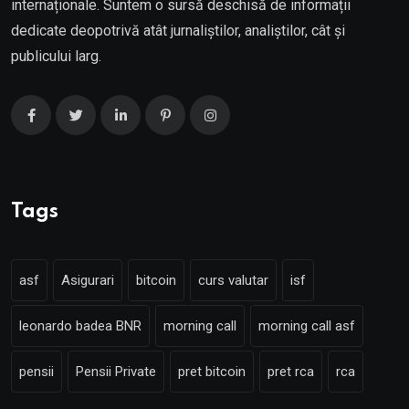
internaționale. Suntem o sursă deschisă de informații
dedicate deopotrivă atât jurnaliștilor, analiștilor, cât și
publicului larg.
Tags
asf
Asigurari
bitcoin
curs valutar
isf
leonardo badea BNR
morning call
morning call asf
pensii
Pensii Private
pret bitcoin
pret rca
rca