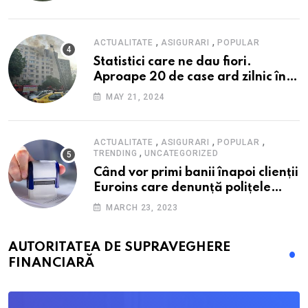
alimente
,
,
ACTUALITATE
ASIGURARI
POPULAR
Statistici care ne dau fiori.
Aproape 20 de case ard zilnic în
România, iar pagubele au
MAY 21, 2024
explodat. Cum te poți proteja cu
nici 40 de lei pe lună
,
,
,
ACTUALITATE
ASIGURARI
POPULAR
,
TRENDING
UNCATEGORIZED
Când vor primi banii înapoi clienții
Euroins care denunță polițele
RCA? Toți pașii și toate termenele
MARCH 23, 2023
AUTORITATEA DE SUPRAVEGHERE
FINANCIARĂ