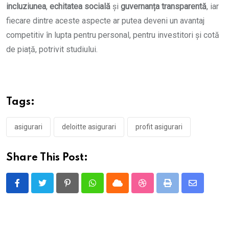
incluziunea
,
echitatea socială
și
guvernanța transparentă
, iar
fiecare dintre aceste aspecte ar putea deveni un avantaj
competitiv în lupta pentru personal, pentru investitori și cotă
de piață, potrivit studiului.
Tags:
asigurari
deloitte asigurari
profit asigurari
Share This Post:
Pinterest
Whatsapp
Cloud
StumbleUpon
Print
Share
via
Email