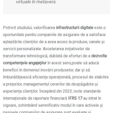
virtuale în metavers.
Potrivit studiului, valorificarea
infrastructurii digitale
este o
oportunitate pentru companiile de asigurare de a satisface
așteptările clienților de a avea acces la produse, canale și
servicii personalizate. Accelerarea inițiativelor de
transformare tehnologică, dublată de eforturi de a
dezvolta
competențele angajaților
în acest sens,poate să aducă
beneficii în domeniul inovării produselor, dar și să
îmbunătățească eficiența operațională, procesul de stabilire
a prețurilor, managementul cererilor de despăgubire și
experiența clienților. Începând din 2023, noile standarde
internaționale de raportare financiară
IFRS 17
au intrat în
vigoare, schimbând semnificativ modul în care activele și
pasivele companiilor de asigurare sunt evaluate și