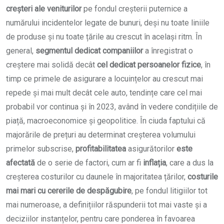
creșteri ale veniturilor
pe fondul creșterii puternice a
numărului incidentelor legate de bunuri, deși nu toate liniile
de produse și nu toate țările au crescut în același ritm. În
general,
segmentul dedicat companiilor
a înregistrat o
creștere mai solidă decât
cel dedicat persoanelor fizice
, în
timp ce primele de asigurare a locuințelor au crescut mai
repede și mai mult decât cele auto, tendințe care cel mai
probabil vor continua și în 2023, având în vedere condițiile de
piață, macroeconomice și geopolitice. În ciuda faptului că
majorările de prețuri au determinat creșterea volumului
primelor subscrise,
profitabilitatea
asigurătorilor
este
afectată
de o serie de factori, cum ar fi
inflația
, care a dus la
creșterea costurilor cu daunele în majoritatea țărilor,
costurile
mai mari cu cererile de despăgubire
, pe fondul litigiilor tot
mai numeroase, a definițiilor răspunderii tot mai vaste și a
deciziilor instanțelor, pentru care ponderea în favoarea