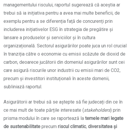
managementului riscului, raportul sugerează că aceștia ar
trebui să ia inițiativa pentru a avea mai multe beneficii, de
exemplu pentru a se diferenția față de concurenți prin
includerea inițiativelor ESG în strategia de pregătire și
lansare a produselor și serviciilor și în cultura
organizațională. Sectorul asigurărilor poate juca un rol crucial
în tranziția către o economie cu emisii scăzute de dioxid de
carbon, deoarece jucătorii din domeniul asigurărilor sunt cei
care asigură riscurile unor industrii cu emisii mari de CO2,
precum și investitori instituționali în aceste domenii,
subliniază raportul.
Asigurătorii ar trebui să se aștepte să fie judecați din ce în
ce mai mult de toate părțile interesate (
stakeholders
) prin
prisma modului în care se raportează la
temele mari legate
de sustenabilitate
precum
riscul climatic
,
diversitatea și