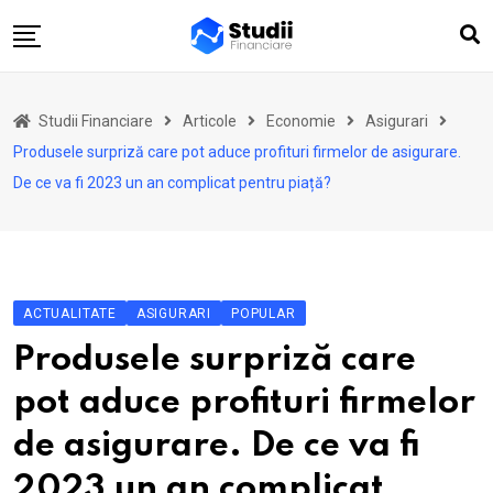
Skip
to
content
Acasă
Studii Financiare
Articole
Economie
Asigurari
Actualitate
Produsele surpriză care pot aduce profituri firmelor de asigurare.
Investiții
De ce va fi 2023 un an complicat pentru piață?
Asigurări
Pensii
Opinii
ACTUALITATE
ASIGURARI
POPULAR
Multimedia
Produsele surpriză care
Autori
pot aduce profituri firmelor
Analize ASF
de asigurare. De ce va fi
2023 un an complicat