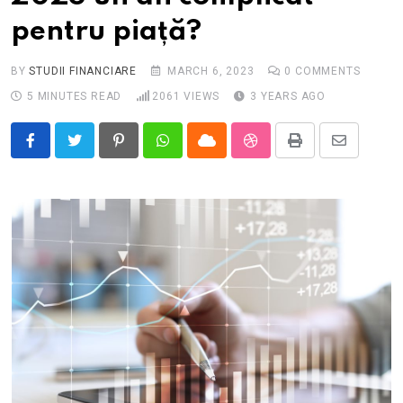
pentru piață?
BY
STUDII FINANCIARE
MARCH 6, 2023
0
COMMENTS
5 MINUTES READ
2061
VIEWS
3 YEARS AGO
Pinterest
Whatsapp
Cloud
StumbleUpon
Print
Share
via
Email