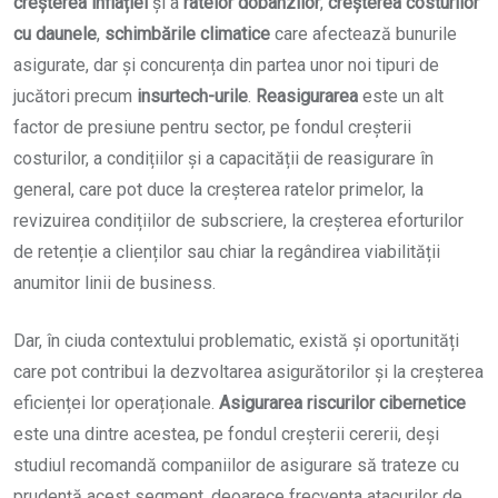
creșterea inflației
și a
ratelor dobânzilor
,
creșterea costurilor
cu daunele
,
schimbările climatice
care afectează bunurile
asigurate, dar și concurența din partea unor noi tipuri de
jucători precum
insurtech-urile
.
Reasigurarea
este un alt
factor de presiune pentru sector, pe fondul creșterii
costurilor, a condițiilor și a capacității de reasigurare în
general, care pot duce la creșterea ratelor primelor, la
revizuirea condițiilor de subscriere, la creșterea eforturilor
de retenție a clienților sau chiar la regândirea viabilității
anumitor linii de business.
Dar, în ciuda contextului problematic, există și oportunități
care pot contribui la dezvoltarea asigurătorilor și la creșterea
eficienței lor operaționale.
Asigurarea riscurilor cibernetice
este una dintre acestea, pe fondul creșterii cererii, deși
studiul recomandă companiilor de asigurare să trateze cu
prudență acest segment, deoarece frecvența atacurilor de