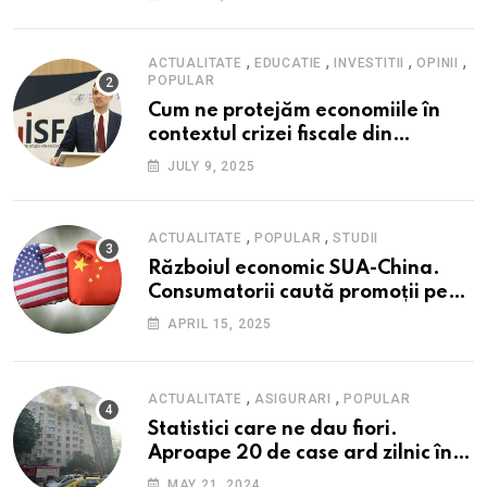
maxim istoric, rol esențial în
cadrul ofertei Hidroelectrica,
reziliența la crize
,
,
,
,
ACTUALITATE
EDUCATIE
INVESTITII
OPINII
POPULAR
Cum ne protejăm economiile în
contextul crizei fiscale din
România- Valentin Ionescu,
JULY 9, 2025
președinte Institutul de Studii
Financiare (ISF)
,
,
ACTUALITATE
POPULAR
STUDII
Războiul economic SUA-China.
Consumatorii caută promoții pe
fondul scumpirilor, mai ales la
APRIL 15, 2025
alimente
,
,
ACTUALITATE
ASIGURARI
POPULAR
Statistici care ne dau fiori.
Aproape 20 de case ard zilnic în
România, iar pagubele au
MAY 21, 2024