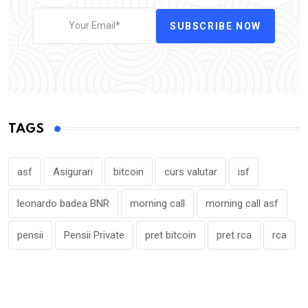
SUBSCRIBE NOW
TAGS
asf
Asigurari
bitcoin
curs valutar
isf
leonardo badea BNR
morning call
morning call asf
pensii
Pensii Private
pret bitcoin
pret rca
rca