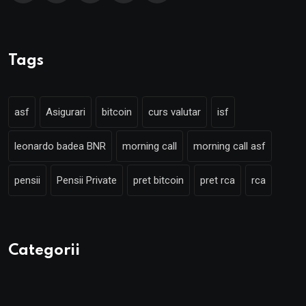
Tags
asf
Asigurari
bitcoin
curs valutar
isf
leonardo badea BNR
morning call
morning call asf
pensii
Pensii Private
pret bitcoin
pret rca
rca
Categorii