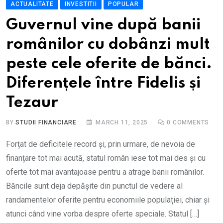
ACTUALITATE
INVESTITII
POPULAR
Guvernul vine după banii
românilor cu dobânzi mult
peste cele oferite de bănci.
Diferențele între Fidelis și
Tezaur
BY
STUDII FINANCIARE
MARCH 11, 2025
0
COMMENTS
Forțat de deficitele record și, prin urmare, de nevoia de
finanțare tot mai acută, statul român iese tot mai des și cu
oferte tot mai avantajoase pentru a atrage banii românilor.
Băncile sunt deja depășite din punctul de vedere al
randamentelor oferite pentru economiile populației, chiar și
atunci când vine vorba despre oferte speciale. Statul […]