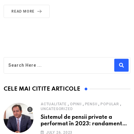
READ MORE
CELE MAI CITITE ARTICOLE
,
,
,
,
ACTUALITATE
OPINII
PENSII
POPULAR
UNCATEGORIZED
Sistemul de pensii private a
performat în 2023: randament
peste inflație, active și plăți la
JULY 26, 2023