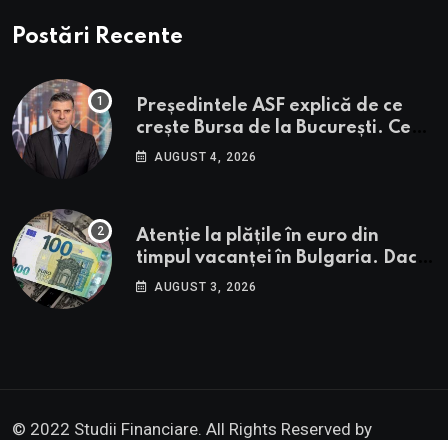
Postări Recente
Președintele ASF explică de ce
crește Bursa de la București. Ce
urmează pentru BVB potrivit lui
AUGUST 4, 2026
Alexandru Petrescu
Atenție la plățile în euro din
timpul vacanței în Bulgaria. Dacă
în România cele mai falsificate
AUGUST 3, 2026
bancnote sunt cele de 50 de euro,
cele din Bulgaria au valori cu 30%
mai mari
© 2022 Studii Financiare. All Rights Reserved by