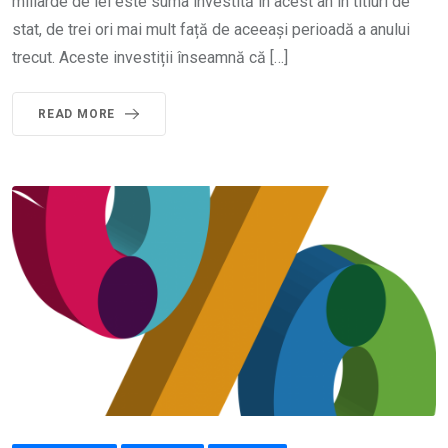
miliarde de lei este suma investită în acest an în titluri de
stat, de trei ori mai mult față de aceeași perioadă a anului
trecut. Aceste investiții înseamnă că […]
READ MORE