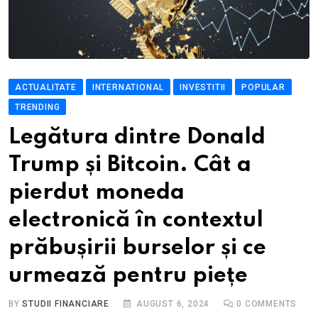
ACTUALITATE
INTERNATIONAL
INVESTITII
POPULAR
TRENDING
Legătura dintre Donald
Trump și Bitcoin. Cât a
pierdut moneda
electronică în contextul
prăbușirii burselor și ce
urmează pentru piețe
BY
STUDII FINANCIARE
AUGUST 6, 2024
0
COMMENTS