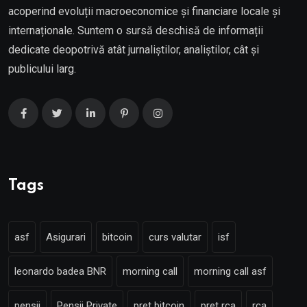
acoperind evoluții macroeconomice și financiare locale și
internaționale. Suntem o sursă deschisă de informații
dedicate deopotrivă atât jurnaliștilor, analiștilor, cât și
publicului larg.
Tags
asf
Asigurari
bitcoin
curs valutar
isf
leonardo badea BNR
morning call
morning call asf
pensii
Pensii Private
pret bitcoin
pret rca
rca