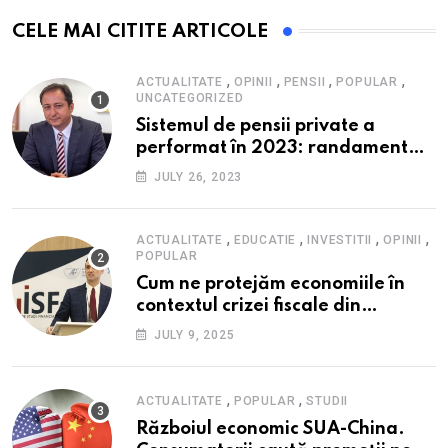
CELE MAI CITITE ARTICOLE
,
,
,
,
ACTUALITATE
OPINII
PENSII
POPULAR
UNCATEGORIZED
Sistemul de pensii private a
performat în 2023: randament
peste inflație, active și plăți la
JULY 26, 2023
maxim istoric, rol esențial în
cadrul ofertei Hidroelectrica,
reziliența la crize
,
,
,
,
ACTUALITATE
EDUCATIE
INVESTITII
OPINII
POPULAR
Cum ne protejăm economiile în
contextul crizei fiscale din
România- Valentin Ionescu,
JULY 9, 2025
președinte Institutul de Studii
Financiare (ISF)
,
,
ACTUALITATE
POPULAR
STUDII
Războiul economic SUA-China.