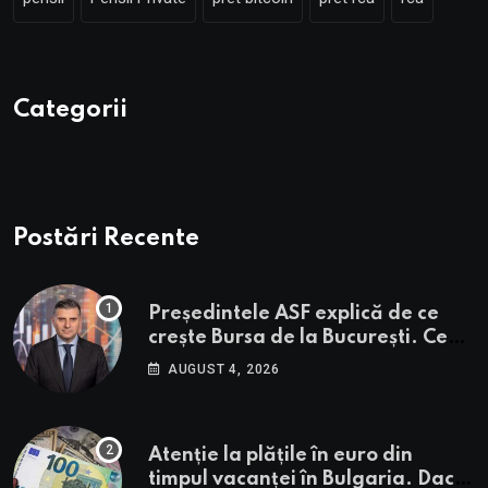
Categorii
Postări Recente
Președintele ASF explică de ce
crește Bursa de la București. Ce
urmează pentru BVB potrivit lui
AUGUST 4, 2026
Alexandru Petrescu
Atenție la plățile în euro din
timpul vacanței în Bulgaria. Dacă