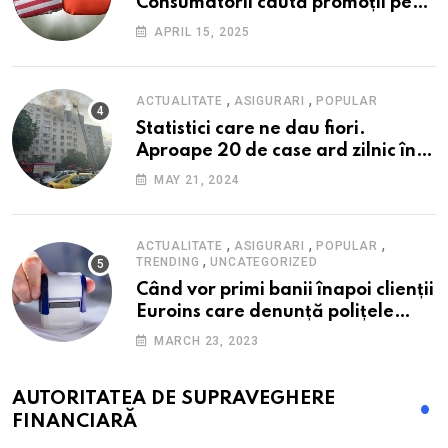
Consumatorii caută promoții pe
fondul scumpirilor, mai ales la
APRIL 15, 2025
alimente
,
,
ACTUALITATE
ASIGURARI
POPULAR
Statistici care ne dau fiori.
Aproape 20 de case ard zilnic în
România, iar pagubele au
MAY 21, 2024
explodat. Cum te poți proteja cu
nici 40 de lei pe lună
,
,
,
ACTUALITATE
ASIGURARI
POPULAR
,
TRENDING
UNCATEGORIZED
Când vor primi banii înapoi clienții
Euroins care denunță polițele
RCA? Toți pașii și toate termenele
MARCH 23, 2023
AUTORITATEA DE SUPRAVEGHERE
FINANCIARĂ