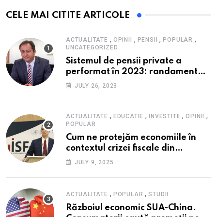
CELE MAI CITITE ARTICOLE
,
,
,
,
ACTUALITATE
OPINII
PENSII
POPULAR
UNCATEGORIZED
Sistemul de pensii private a
performat în 2023: randament
peste inflație, active și plăți la
JULY 26, 2023
maxim istoric, rol esențial în
cadrul ofertei Hidroelectrica,
reziliența la crize
,
,
,
,
ACTUALITATE
EDUCATIE
INVESTITII
OPINII
POPULAR
Cum ne protejăm economiile în
contextul crizei fiscale din
România- Valentin Ionescu,
JULY 9, 2025
președinte Institutul de Studii
Financiare (ISF)
,
,
ACTUALITATE
POPULAR
STUDII
Războiul economic SUA-China.