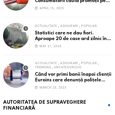
Consumatorii caută promoții pe
fondul scumpirilor, mai ales la
APRIL 15, 2025
alimente
,
,
ACTUALITATE
ASIGURARI
POPULAR
Statistici care ne dau fiori.
Aproape 20 de case ard zilnic în
România, iar pagubele au
MAY 21, 2024
explodat. Cum te poți proteja cu
nici 40 de lei pe lună
,
,
,
ACTUALITATE
ASIGURARI
POPULAR
,
TRENDING
UNCATEGORIZED
Când vor primi banii înapoi clienții
Euroins care denunță polițele
RCA? Toți pașii și toate termenele
MARCH 23, 2023
AUTORITATEA DE SUPRAVEGHERE
FINANCIARĂ