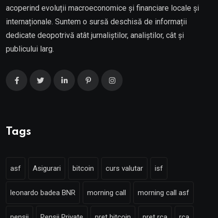
acoperind evoluții macroeconomice și financiare locale și
internaționale. Suntem o sursă deschisă de informații
dedicate deopotrivă atât jurnaliștilor, analiștilor, cât și
publicului larg.
Tags
asf
Asigurari
bitcoin
curs valutar
isf
leonardo badea BNR
morning call
morning call asf
pensii
Pensii Private
pret bitcoin
pret rca
rca