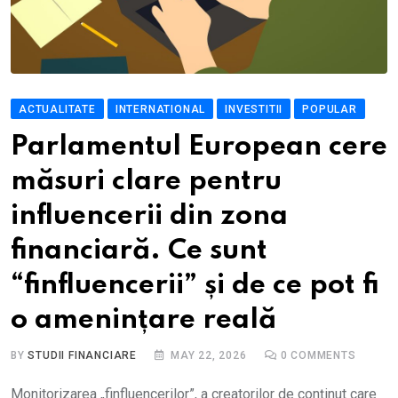
ACTUALITATE
INTERNATIONAL
INVESTITII
POPULAR
Parlamentul European cere
măsuri clare pentru
influencerii din zona
financiară. Ce sunt
“finfluencerii” și de ce pot fi
o amenințare reală
BY
STUDII FINANCIARE
MAY 22, 2026
0
COMMENTS
Monitorizarea „finfluencerilor”, a creatorilor de conținut care