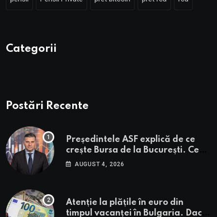
Categorii
Postări Recente
Președintele ASF explică de ce
crește Bursa de la București. Ce
urmează pentru BVB potrivit lui
AUGUST 4, 2026
Alexandru Petrescu
Atenție la plățile în euro din
timpul vacanței în Bulgaria. Dacă