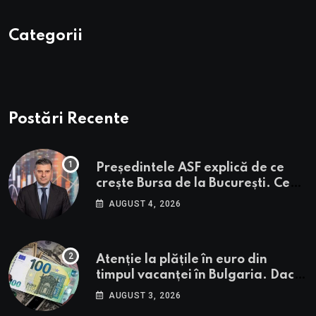
Categorii
Postări Recente
Președintele ASF explică de ce
crește Bursa de la București. Ce
urmează pentru BVB potrivit lui
AUGUST 4, 2026
Alexandru Petrescu
Atenție la plățile în euro din
timpul vacanței în Bulgaria. Dacă
în România cele mai falsificate
AUGUST 3, 2026
bancnote sunt cele de 50 de euro,