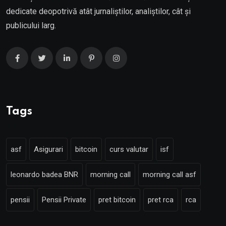
dedicate deopotrivă atât jurnaliștilor, analiștilor, cât și
publicului larg.
Tags
asf
Asigurari
bitcoin
curs valutar
isf
leonardo badea BNR
morning call
morning call asf
pensii
Pensii Private
pret bitcoin
pret rca
rca