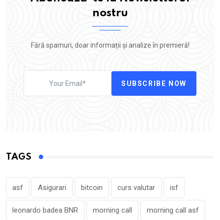
nostru
Fără spamuri, doar informații și analize în premieră!
SUBSCRIBE NOW
TAGS
asf
Asigurari
bitcoin
curs valutar
isf
leonardo badea BNR
morning call
morning call asf