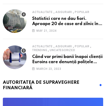
,
,
ACTUALITATE
ASIGURARI
POPULAR
Statistici care ne dau fiori.
Aproape 20 de case ard zilnic în
România, iar pagubele au
MAY 21, 2024
explodat. Cum te poți proteja cu
nici 40 de lei pe lună
,
,
,
ACTUALITATE
ASIGURARI
POPULAR
,
TRENDING
UNCATEGORIZED
Când vor primi banii înapoi clienții
Euroins care denunță polițele
RCA? Toți pașii și toate termenele
MARCH 23, 2023
AUTORITATEA DE SUPRAVEGHERE
FINANCIARĂ