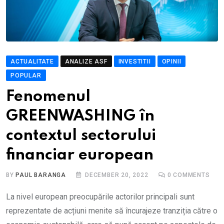
ACTUALITATE
ANALIZE ASF
INVESTITII
OPINII
POPULAR
Fenomenul
GREENWASHING în
contextul sectorului
financiar european
BY
PAUL BARANGA
DECEMBER 20, 2022
0
COMMENTS
La nivel european preocupările actorilor principali sunt
reprezentate de acțiuni menite să încurajeze tranziția către o